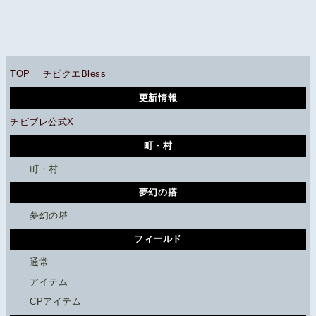
TOP
チビクエBless
更新情報
チビブレ公式X
町・村
町・村
夢幻の搭
夢幻の塔
フィールド
通常
アイテム
CPアイテム