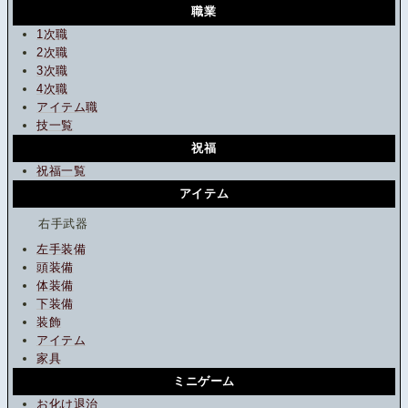
職業
1次職
2次職
3次職
4次職
アイテム職
技一覧
祝福
祝福一覧
アイテム
右手武器
左手装備
頭装備
体装備
下装備
装飾
アイテム
家具
ミニゲーム
お化け退治