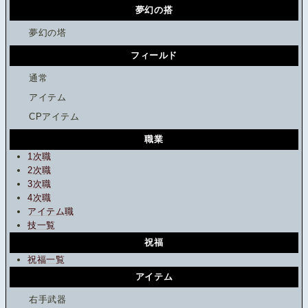
夢幻の搭
夢幻の塔
フィールド
通常
アイテム
CPアイテム
職業
1次職
2次職
3次職
4次職
アイテム職
技一覧
祝福
祝福一覧
アイテム
右手武器