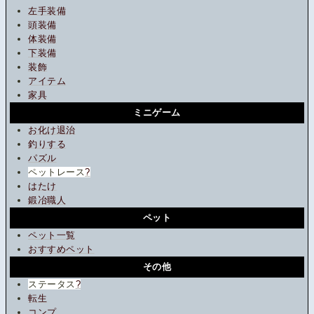
左手装備
頭装備
体装備
下装備
装飾
アイテム
家具
ミニゲーム
お化け退治
釣りする
パズル
ペットレース
?
はたけ
鍛冶職人
ペット
ペット一覧
おすすめペット
その他
ステータス
?
転生
コンプ