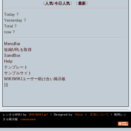
〔
人気
/
今日人気
〕〔
最新
〕
Today
?
Yesterday
?
Total
?
now
?
MenuBar
短縮URLを取得
SandBox
Help
テンプレート
サンプルサイト
WIKIWIKIユーザー助け合い掲示板
}}}
レンタルWIKI by
WIKIWIKI.jp*
/ Designed by
Olivia
/
広告について
/ 無料レン
タル掲示板
zawazawa