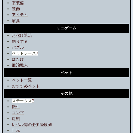
下装備
装飾
アイテム
家具
ミニゲーム
お化け退治
釣りする
パズル
ペットレース
?
はたけ
鍛冶職人
ペット
ペット一覧
おすすめペット
その他
ステータス
?
転生
コンプ
対戦
レベル毎の必要経験値
Tips