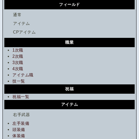
フィールド
通常
アイテム
CPアイテム
職業
1次職
2次職
3次職
4次職
アイテム職
技一覧
祝福
祝福一覧
アイテム
右手武器
左手装備
頭装備
体装備