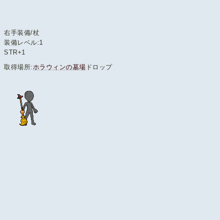
右手装備/杖
装備レベル:1
STR+1
取得場所:
ホラウィンの墓場
ドロップ