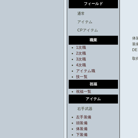
フィールド
通常
アイテム
CPアイテム
体
職業
装
1次職
DE
2次職
取
3次職
4次職
アイテム職
技一覧
祝福
祝福一覧
アイテム
右手武器
左手装備
頭装備
体装備
下装備