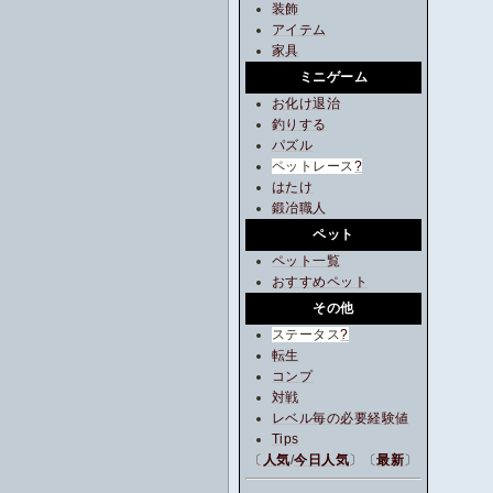
装飾
アイテム
家具
ミニゲーム
お化け退治
釣りする
パズル
ペットレース
?
はたけ
鍛冶職人
ペット
ペット一覧
おすすめペット
その他
ステータス
?
転生
コンプ
対戦
レベル毎の必要経験値
Tips
〔
人気
/
今日人気
〕〔
最新
〕