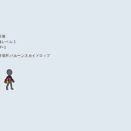
装備
備レベル:1
F+1
得場所:
バルーンスカイ
ドロップ