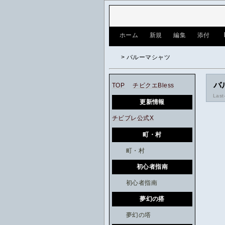
[
ホーム
|
新規
|
編集
|
添付
]
> バルーマシャツ
バ
TOP
チビクエBless
Last
更新情報
チビブレ公式X
町・村
町・村
初心者指南
初心者指南
夢幻の搭
夢幻の塔