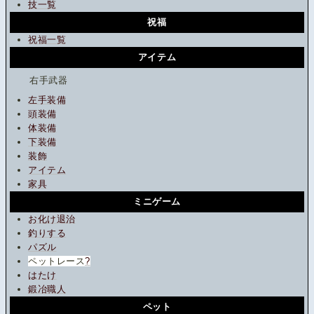
技一覧
祝福
祝福一覧
アイテム
右手武器
左手装備
頭装備
体装備
下装備
装飾
アイテム
家具
ミニゲーム
お化け退治
釣りする
パズル
ペットレース
?
はたけ
鍛冶職人
ペット