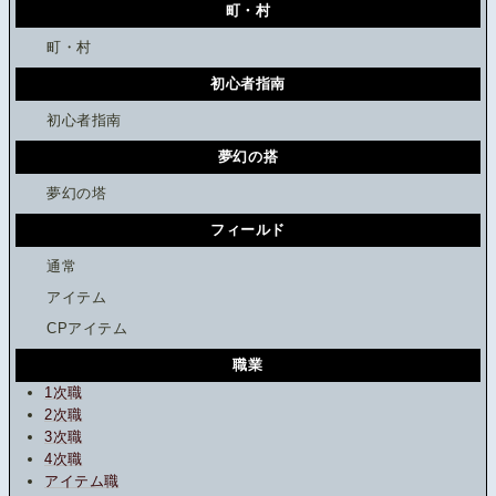
町・村
町・村
初心者指南
初心者指南
夢幻の搭
夢幻の塔
フィールド
通常
アイテム
CPアイテム
職業
1次職
2次職
3次職
4次職
アイテム職