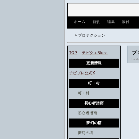
[
ホーム
|
新規
|
編集
|
添付
]
> プロテクション
プ
TOP
チビクエBless
Last
更新情報
チビブレ公式X
町・村
町・村
初心者指南
初心者指南
夢幻の搭
夢幻の塔