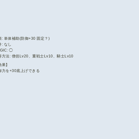
: 単体補助(防御+30 固定？)
: なし
GIC: ◯
方法: 僧侶Lv20、重戦士Lv10、騎士Lv10
効果】
御力を+30底上げできる