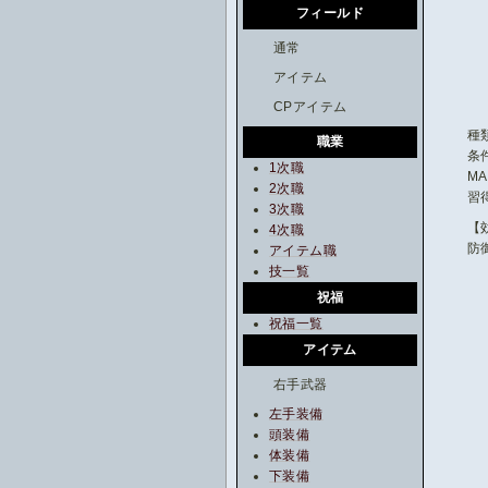
フィールド
通常
アイテム
CPアイテム
種類
職業
条件
1次職
MA
2次職
習得
3次職
【
4次職
防
アイテム職
技一覧
祝福
祝福一覧
アイテム
右手武器
左手装備
頭装備
体装備
下装備