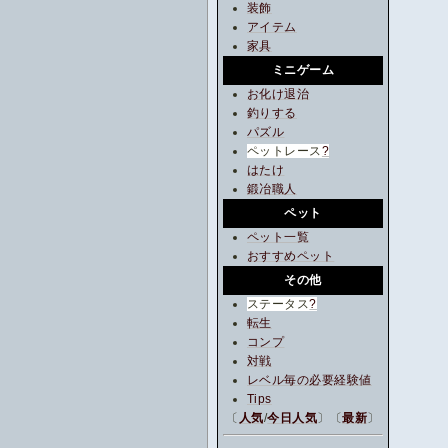
装飾
アイテム
家具
ミニゲーム
お化け退治
釣りする
パズル
ペットレース
?
はたけ
鍛冶職人
ペット
ペット一覧
おすすめペット
その他
ステータス
?
転生
コンプ
対戦
レベル毎の必要経験値
Tips
〔
人気
/
今日人気
〕〔
最新
〕