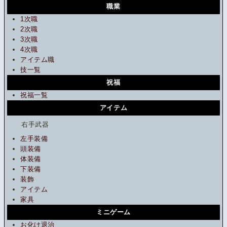
職業
1次職
2次職
3次職
4次職
アイテム職
技一覧
祝福
祝福一覧
アイテム
右手武器
左手装備
頭装備
体装備
下装備
装飾
アイテム
家具
ミニゲーム
お化け退治