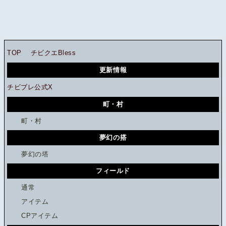
TOP
チビクエBless
更新情報
チビブレ公式X
町・村
町・村
夢幻の搭
夢幻の塔
フィールド
通常
アイテム
CPアイテム