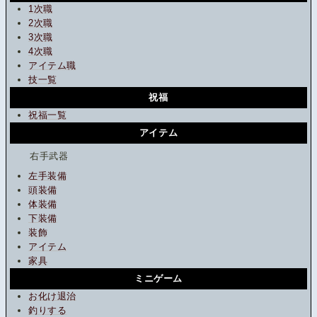
1次職
2次職
3次職
4次職
アイテム職
技一覧
祝福
祝福一覧
アイテム
右手武器
左手装備
頭装備
体装備
下装備
装飾
アイテム
家具
ミニゲーム
お化け退治
釣りする