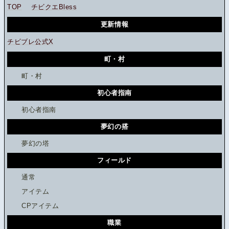
TOP
チビクエBless
更新情報
チビブレ公式X
町・村
町・村
初心者指南
初心者指南
夢幻の搭
夢幻の塔
フィールド
通常
アイテム
CPアイテム
職業