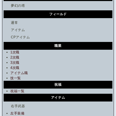
夢幻の塔
フィールド
通常
アイテム
CPアイテム
職業
1次職
2次職
3次職
4次職
アイテム職
技一覧
祝福
祝福一覧
アイテム
右手武器
左手装備