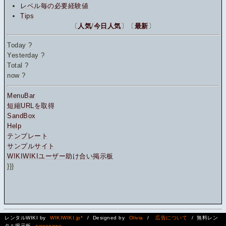
レベル毎の必要経験値
Tips
〔
人気
/
今日人気
〕〔
最新
〕
Today
?
Yesterday
?
Total
?
now
?
MenuBar
短縮URLを取得
SandBox
Help
テンプレート
サンプルサイト
WIKIWIKIユーザー助け合い掲示板
}}}
レンタルWIKI by
WIKIWIKI.jp*
/ Designed by
Olivia
/
広告について
/ 無料レン
タル掲示板
zawazawa