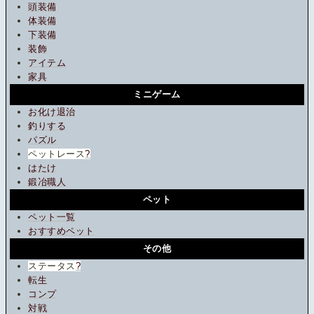
頭装備
体装備
下装備
装飾
アイテム
家具
ミニゲーム
お化け退治
釣りする
パズル
ペットレース
?
はたけ
鍛冶職人
ペット
ペット一覧
おすすめペット
その他
ステータス
?
転生
コンプ
対戦