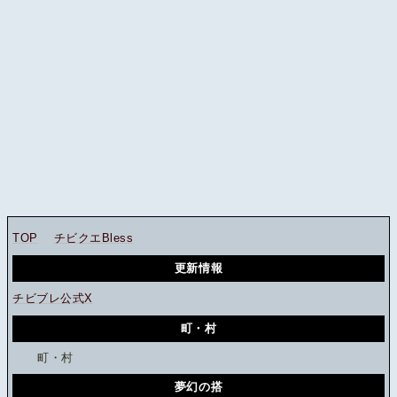
TOP
チビクエBless
更新情報
チビブレ公式X
町・村
町・村
夢幻の搭