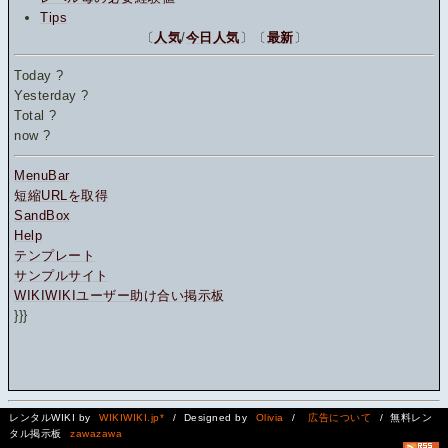
Tips
〔
人気
/
今日人気
〕〔
最新
〕
Today
?
Yesterday
?
Total
?
now
?
MenuBar
短縮URLを取得
SandBox
Help
テンプレート
サンプルサイト
WIKIWIKIユーザー助け合い掲示板
}}}
レンタルWIKI by
WIKIWIKI.jp*
/ Designed by
Olivia
/
広告について
/ 無料レン
タル掲示板
zawazawa