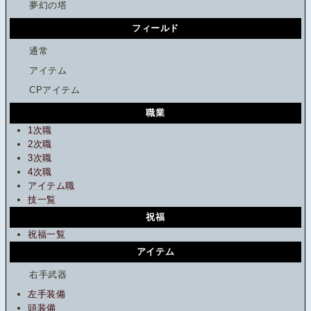
夢幻の塔
フィールド
通常
アイテム
CPアイテム
職業
1次職
2次職
3次職
4次職
アイテム職
技一覧
祝福
祝福一覧
アイテム
右手武器
左手装備
頭装備