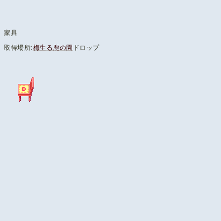
家具
取得場所:
梅生る鹿の園
ドロップ