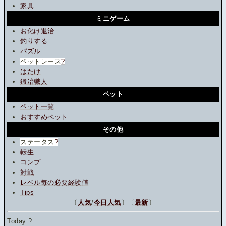
家具
ミニゲーム
お化け退治
釣りする
パズル
ペットレース
?
はたけ
鍛冶職人
ペット
ペット一覧
おすすめペット
その他
ステータス
?
転生
コンプ
対戦
レベル毎の必要経験値
Tips
〔
人気
/
今日人気
〕〔
最新
〕
Today
?