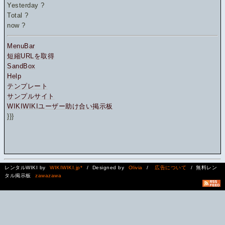
Yesterday
?
Total
?
now
?
MenuBar
短縮URLを取得
SandBox
Help
テンプレート
サンプルサイト
WIKIWIKIユーザー助け合い掲示板
}}}
レンタルWIKI by
WIKIWIKI.jp*
/ Designed by
Olivia
/
広告について
/ 無料レン
タル掲示板
zawazawa