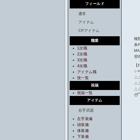
フィールド
通常
アイテム
CPアイテム
種
職業
条件
1次職
MA
2次職
習得
3次職
【
4次職
✨⚪
アイテム職
△
技一覧
△
祝福
△
祝福一覧

アイテム
右手武器
左手装備
頭装備
体装備
下装備