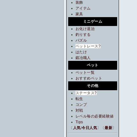
装飾
アイテム
家具
ミニゲーム
お化け退治
釣りする
パズル
ペットレース
?
はたけ
鍛冶職人
ペット
ペット一覧
おすすめペット
その他
ステータス
?
転生
コンプ
対戦
レベル毎の必要経験値
Tips
〔
人気
/
今日人気
〕〔
最新
〕