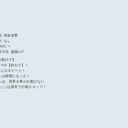
類: 単体攻撃
: なし
GIC: ×
方法: 盗賊Lv?
行動ログ】
︎‪‪⚪︎の【砂かけ】！
△に□ダメージ！
△は暗闇になった！
△は、視界を奪われ動けない
△△は異常で行動スキップ！