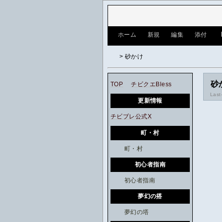
[
ホーム
|
新規
|
編集
|
添付
]
> 砂かけ
砂
TOP
チビクエBless
Last
更新情報
チビブレ公式X
町・村
町・村
初心者指南
初心者指南
夢幻の搭
夢幻の塔