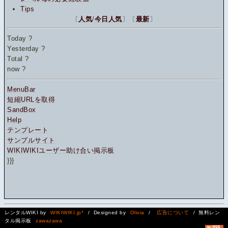
Tips
〔
人気
/
今日人気
〕〔
最新
〕
Today
?
Yesterday
?
Total
?
now
?
MenuBar
短縮URLを取得
SandBox
Help
テンプレート
サンプルサイト
WIKIWIKIユーザー助け合い掲示板
}}}
レンタルWIKI by
WIKIWIKI.jp*
/ Designed by
Olivia
/
広告について
/ 無料レン
タル掲示板
zawazawa