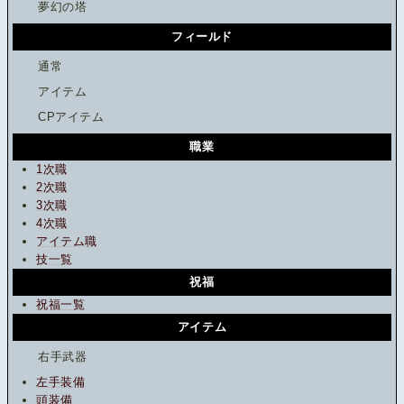
夢幻の塔
フィールド
通常
アイテム
CPアイテム
職業
1次職
2次職
3次職
4次職
アイテム職
技一覧
祝福
祝福一覧
アイテム
右手武器
左手装備
頭装備