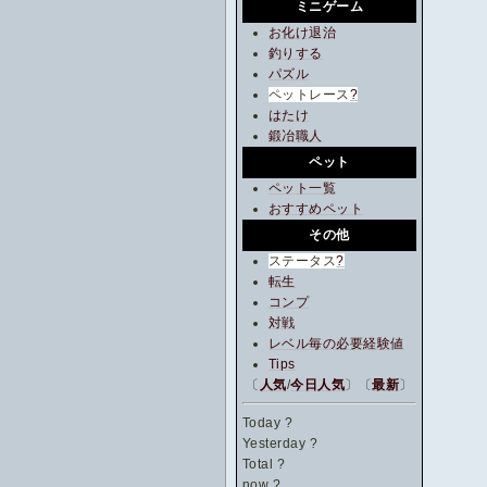
ミニゲーム
お化け退治
釣りする
パズル
ペットレース
?
はたけ
鍛冶職人
ペット
ペット一覧
おすすめペット
その他
ステータス
?
転生
コンプ
対戦
レベル毎の必要経験値
Tips
〔
人気
/
今日人気
〕〔
最新
〕
Today
?
Yesterday
?
Total
?
now
?