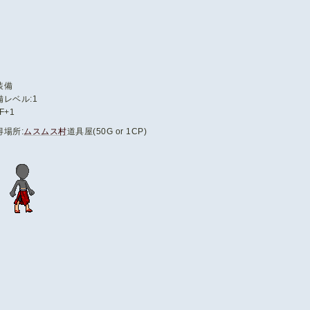
装備
備レベル:1
F+1
得場所:
ムスムス村
道具屋(50G or 1CP)