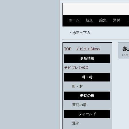
[
ホーム
|
新規
|
編集
|
添付
]
> 赤正の下衣
赤
TOP
チビクエBless
Last
更新情報
チビブレ公式X
町・村
町・村
夢幻の搭
夢幻の塔
フィールド
通常