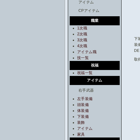
アイテム
CPアイテム
職業
1次職
2次職
下
3次職
装
4次職
DE
アイテム職
技一覧
取
祝福
祝福一覧
アイテム
右手武器
左手装備
頭装備
体装備
下装備
装飾
アイテム
家具