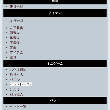
祝福
祝福一覧
アイテム
右手武器
左手装備
頭装備
体装備
下装備
装飾
アイテム
家具
ミニゲーム
お化け退治
釣りする
パズル
ペットレース
?
はたけ
鍛冶職人
ペット
ペット一覧