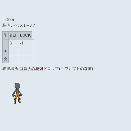
下装備
装備レベル:1～3？
印
DEF
LUCK
3
-1
＋
☆
取得場所:
コロナの花畑
ドロップ(クワカブトの森前)