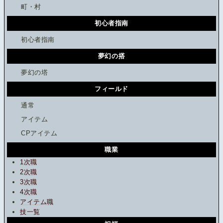
町・村
初心者指南
初心者指南
夢幻の搭
夢幻の塔
フィールド
通常
アイテム
CPアイテム
職業
1次職
2次職
3次職
4次職
アイテム職
技一覧