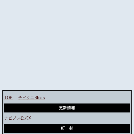
TOP
チビクエBless
更新情報
チビブレ公式X
町・村