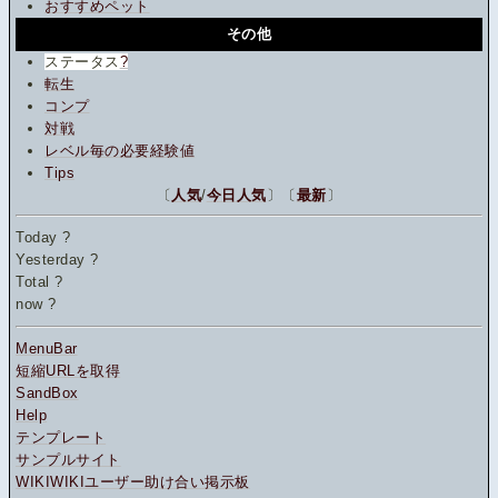
おすすめペット
その他
ステータス
?
転生
コンプ
対戦
レベル毎の必要経験値
Tips
〔
人気
/
今日人気
〕〔
最新
〕
Today
?
Yesterday
?
Total
?
now
?
MenuBar
短縮URLを取得
SandBox
Help
テンプレート
サンプルサイト
WIKIWIKIユーザー助け合い掲示板