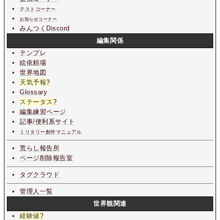
テストコーナー
お知らせコーナー
みんつくDiscord
編集関係
テンプレ
絵依頼場
世界地図
天気予報
?
Glossary
ステータス
?
編集練習ページ
記事/便利系サイト
ミリタリー創作マニュアル
荒らし報告所
ページ削除報告室
タグクラウド
管理人一覧
世界観関連
経験値
?