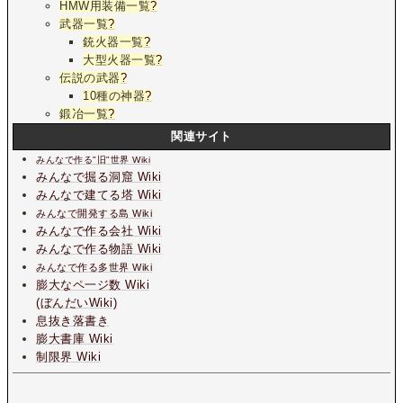
HMW用装備一覧
?
武器一覧
?
銃火器一覧
?
大型火器一覧
?
伝説の武器
?
10種の神器
?
鍛冶一覧
?
関連サイト
みんなで作る"旧"世界 Wiki
みんなで掘る洞窟 Wiki
みんなで建てる塔 Wiki
みんなで開発する島 Wiki
みんなで作る会社 Wiki
みんなで作る物語 Wiki
みんなで作る多世界 Wiki
膨大なペ一ジ数 Wiki
(ぼんだいWiki)
息抜き落書き
膨大書庫 Wiki
制限界 Wiki