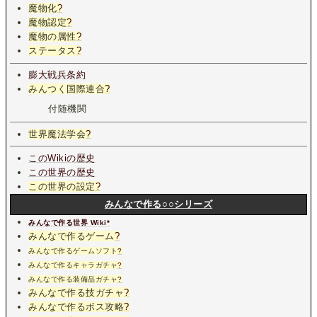
魔物化
?
魔物認定
?
魔物の属性
?
ステータス
?
膨大戦兵条約
みんつく国際連合
?
付随機関
世界魔法学会
?
このWikiの歴史
この世界の歴史
この世界の設定
?
みんなで作る○○シリーズ
みんなで作る世界 Wiki*
みんなで作るゲーム
?
みんなで作るゲームソフト
?
みんなで作るキャラガチャ
?
みんなで作る装備品ガチャ
?
みんなで作る技ガチャ
?
みんなで作るボス攻略
?