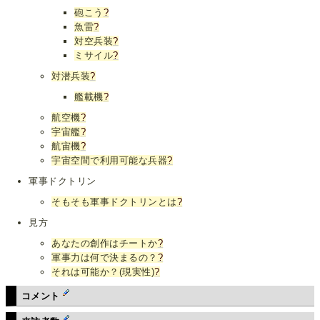
砲こう
?
魚雷
?
対空兵装
?
ミサイル
?
対潜兵装
?
艦載機
?
航空機
?
宇宙艦
?
航宙機
?
宇宙空間で利用可能な兵器
?
軍事ドクトリン
そもそも軍事ドクトリンとは
?
見方
あなたの創作はチートか
?
軍事力は何で決まるの？
?
それは可能か？(現実性)
?
コメント