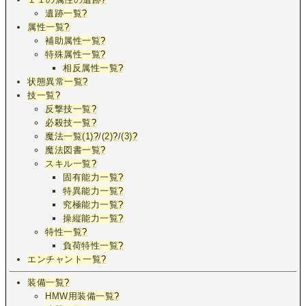
遺跡一覧
?
属性一覧
?
補助属性一覧
?
特殊属性一覧
?
相反属性一覧
?
状態異常一覧
?
技一覧
?
反撃技一覧
?
必殺技一覧
?
魔法一覧(1)
?
/
(2)
?
/
(3)
?
魔法図書一覧
?
スキル一覧
?
固有能力一覧
?
特異能力一覧
?
究極能力一覧
?
操縦能力一覧
?
特性一覧
?
負荷特性一覧
?
エンチャント一覧
?
装備一覧
?
HMW用装備一覧
?