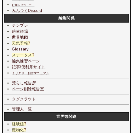
お知らせコーナー
みんつくDiscord
編集関係
テンプレ
絵依頼場
世界地図
天気予報
?
Glossary
ステータス
?
編集練習ページ
記事/便利系サイト
ミリタリー創作マニュアル
荒らし報告所
ページ削除報告室
タグクラウド
管理人一覧
世界観関連
経験値
?
魔物化
?