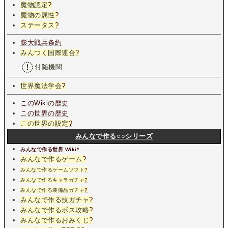
魔物認定
?
魔物の属性
?
ステータス
?
膨大戦兵条約
みんつく国際連合
?
付随機関
世界魔法学会
?
このWikiの歴史
この世界の歴史
この世界の設定
?
みんなで作る○○シリーズ
みんなで作る世界 Wiki*
みんなで作るゲーム
?
みんなで作るゲームソフト
?
みんなで作るキャラガチャ
?
みんなで作る装備品ガチャ
?
みんなで作る技ガチャ
?
みんなで作るボス攻略
?
みんなで作るおみくじ
?