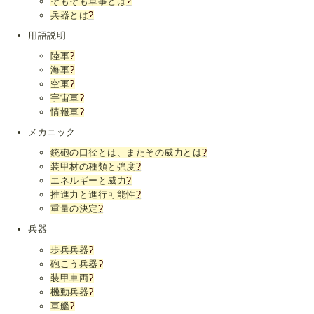
そもそも軍事とは
?
兵器とは
?
用語説明
陸軍
?
海軍
?
空軍
?
宇宙軍
?
情報軍
?
メカニック
銃砲の口径とは、またその威力とは
?
装甲材の種類と強度
?
エネルギーと威力
?
推進力と進行可能性
?
重量の決定
?
兵器
歩兵兵器
?
砲こう兵器
?
装甲車両
?
機動兵器
?
軍艦
?