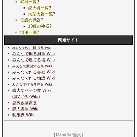
武器一覧
?
銃火器一覧
?
大型火器一覧
?
伝説の武器
?
10種の神器
?
鍛冶一覧
?
関連サイト
みんなで作る"旧"世界 Wiki
みんなで掘る洞窟 Wiki
みんなで建てる塔 Wiki
みんなで開発する島 Wiki
みんなで作る会社 Wiki
みんなで作る物語 Wiki
みんなで作る多世界 Wiki
膨大なペ一ジ数 Wiki
(ぼんだいWiki)
息抜き落書き
膨大書庫 Wiki
制限界 Wiki
【MenuBar編集】