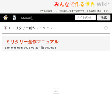
み
ん
な
で
作
る
世界
Wiki*
当Wikiの編集・ページ作成には審査が必要です。無断編集を禁止します。
Menu
> ミリタリー創作マニュアル
ミリタリー創作マニュアル
Last-modified: 2025-09-21 (日) 20:26:33