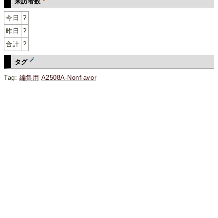
来訪者数
今日
?
昨日
?
合計
?
タグ
Tag:
編集用
A2508A-Nonflavor