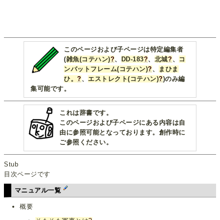
このページおよび子ページは特定編集者
(
雑魚(コテハン)
?
、
DD-183
?
、
北城
?
、
コ
ンバットフレーム(コテハン)
?
、
まひま
ひ。
?
、
エストレクト(コテハン)
?
)のみ編
集可能です。
これは辞書です。
このページおよび子ページにある内容は自
由に参照可能となっております。創作時に
ご参照ください。
Stub
目次ページです
マニュアル一覧
概要