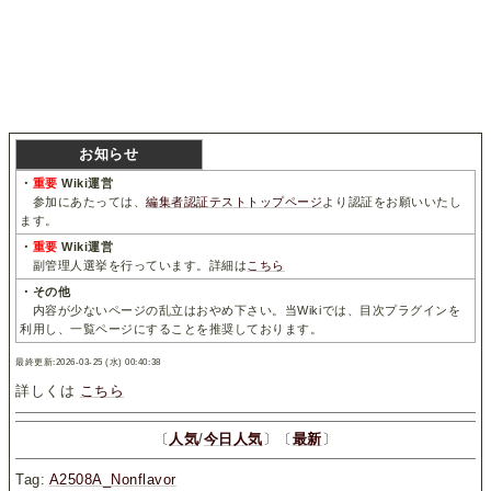
お知らせ
・
重要
Wiki運営
参加にあたっては、
編集者認証テストトップページ
より認証をお願いいたし
ます。
・
重要
Wiki運営
副管理人選挙を行っています。詳細は
こちら
・その他
内容が少ないページの乱立はおやめ下さい。当Wikiでは、目次プラグインを
利用し、一覧ページにすることを推奨しております。
最終更新:2026-03-25 (水) 00:40:38
詳しくは
こちら
〔
人気
/
今日人気
〕〔
最新
〕
Tag:
A2508A_Nonflavor