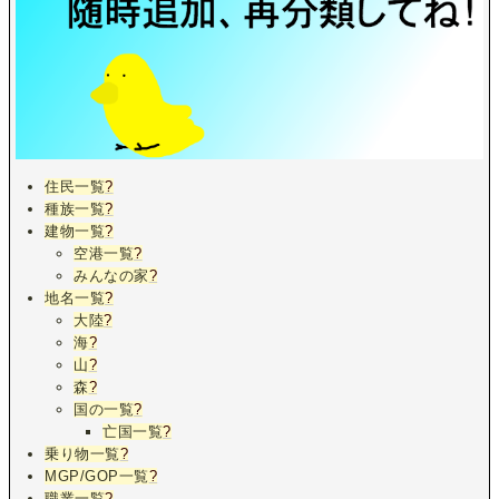
住民一覧
?
種族一覧
?
建物一覧
?
空港一覧
?
みんなの家
?
地名一覧
?
大陸
?
海
?
山
?
森
?
国の一覧
?
亡国一覧
?
乗り物一覧
?
MGP/GOP一覧
?
職業一覧
?