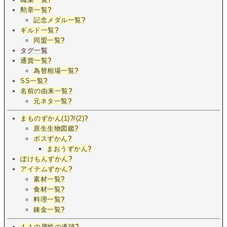
勲章一覧
?
記念メダル一覧
?
ギルド一覧
?
同盟一覧
?
タグ一覧
通貨一覧
?
為替相場一覧
?
SS一覧
?
名前の由来一覧
?
元ネタ一覧
?
まものずかん(1)
?
/
(2)
?
原生生物図鑑
?
ボスずかん
?
まおうずかん
?
ぽけもんずかん
?
アイテムずかん
?
素材一覧
?
食材一覧
?
料理一覧
?
錬金一覧
?
１１の属性の遺跡
?