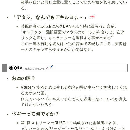
相手を自分と同じ位置に置くことで心の平穏を取り戻してい
る。
「アタシ、なんでもデキルヨぉ～」
*360
某配信者がtwitchに永久BANされた時に綴られた言葉。
"キャラクター選択画面でマウスのカーソルを合わせ、左ク
リックを押し、キャラクターを選択する事が出来る"
この一連の行動を彼女は上記の言葉で表現している、実際は
一人のキャラすら使えるか定かではない。
🤔 Q&A
➚
[編集はこちらから]
お肉の国？
Vtuberであるために生じる都合の悪い事を全て解決してくれ
るカオスな国。
住んでいるハズの本人ですらどんな設定になっているか覚え
てはいないだろう。
ペギーって何ですか？
第1回ストリーマーRUSTにて結成された盗賊団の名前。
メンバーは高木(リーダー)・かるび・しんじ・ありけん・け