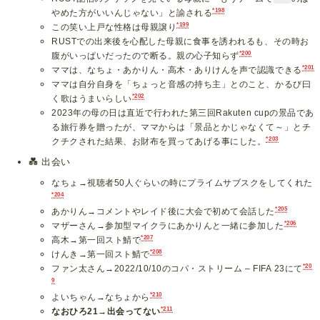
*198
やめた方がいいんじゃない」と諭される
*199
この笑い上戸な性格は母親譲り
RUSTでの出来後を心配した母親に食事を誘われるも、その時お
*200
腹がいっぱいだったので断る。親の心子知らず
*201
ママは、なちょ・あかりん・高木・ありけんを声で認識できる
ママは自分自身を「ちょっと音感の持ち主」とのこと、かるび曰
*202
く歌はうまいらしい
2023年の母の日は直近で行われた第三回Rakuten cupの景品であ
る旅行券を贈ったが、ママからは「景品とかじゃなくて～」とチ
*203
クチクされた結果、お財布を買ってあげる事にした。
💑
出会い
なちょ→視聴者50人ぐらいの時にプライムサブスクをしてくれた
*204
*205
あかりん→コメントやレイド後に大会で初めて会話した
*206
マザーさん→参加型マイクラにあかりんと一緒に参加した
*207
高木→第一回スト鯖で
*208
けんき→第一回スト鯖で
*20
ファン太さん→2022/10/10のコパ・ストリーム – FIFA 23にて
9
*210
よいちゃん→なちょから
*211
なおひろ21→出会ってない