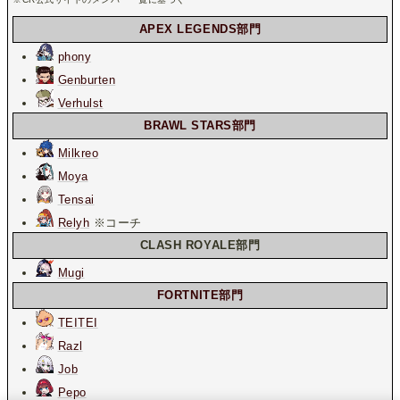
APEX LEGENDS部門
phony
Genburten
Verhulst
BRAWL STARS部門
Milkreo
Moya
Tensai
Relyh
※コーチ
CLASH ROYALE部門
Mugi
FORTNITE部門
TEITEI
Razl
Job
Pepo