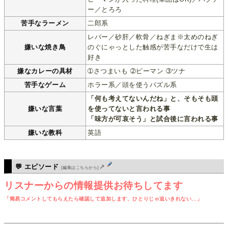
ー／とろろ
苦手なラーメン
二郎系
レバー／砂肝／軟骨／ねぎま※太めのねぎ
嫌いな焼き鳥
のぐにゃっとした触感が苦手なだけで生は
好き
嫌なカレーの具材
➀さつまいも ➁ピーマン ➂ツナ
苦手なゲーム
ホラー系／頭を使うパズル系
「何も考えてないんだね」と、そもそも頭
嫌いな言葉
を使ってないと言われる事
「味方が可哀そう」と試合後に言われる事
嫌いな教科
英語
💬 エピソード
➚
[編集はこちらから]
リスナーからの情報提供お待ちしてます
「簡易コメントしてもらえたら確認して追加します、ひとりじゃ追いきれない…」