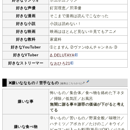
好きなサンリオ
ポムポムプリン
好きな声優
釘宮理恵／芹澤優
好きな漫画
そこまで漫画は読んでこなかった
好きな小説
小説は読めない！
好きな映画
映画はほとんど見ない※見てもアニメ
好きな教科
家庭科
好きなYouTuber
➀とますん ➁ヴァンゆんチャンネル ➂
好きなVTuber
Δ.DELUTAYA
好きなストリーマー
なおひろ21
❌嫌いななもの / 苦手なもの
➚
[編集はこちらから]
怖いもの／集合体／食べ物を絡めた下ネタ
／掃除／低気圧／お風呂
嫌いな事
無闇に謝る事※謝罪の価値が下がると考え
てる
辛いもの／苦いもの／野菜全般／味噌汁／
ハチミツ／アボカド／たけのこ／キウイ／
嫌いな食べ物
ピーマンが入った料理(単品はOK)／パクチ