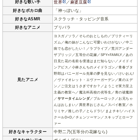
好きな歌い手
世界
／
麻婆豆腐
好きなボカロ曲
「神っぽいな」
好きなASMR
スクラッチ・タッピング音系
好きなアニメ
プリパラ
ヨスガノソラ／そらのおとしもの／プリティーリ
ズム／俺の妹がこんなに可愛いわけがない／中二
病でも恋がしたい！／ラブライブ／荒川アンダー
ザブリッジ／五等分の花嫁／SPY×FAMILY／あの
日見た花の名前を僕達はまだ知らない／メイドイ
ンアビス／小林さんちのメイドラゴン／青春ブタ
野郎はバニーガール先輩の夢を見ない／けいおん!
見たアニメ
／ヴァイオレット・エヴァーガーデン／東のエデ
ン／ご注文はうさぎですか？／ようこそ実力至上
主義の教室へ／魔法科高校の劣等生／青の祓魔師
／
サマータイムレンダ
／ブルーロック／お兄ちゃ
んはおしまい／異世界おじさん／スパイ教室／ホ
リミヤ／推しの子／とらドラ!／まよチキ!／ハイス
クールD×D／チェンソーマン／スキップとローフ
ァー
好きなキャラクター
中野二乃(五等分の花嫁なら)