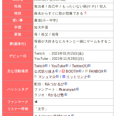
性格
無法者 / 自己中 / もったいない病(ケチ) / 狂人
*2
特技
曲名からすぐに歌が想像できる
習い事
書道(小～中学)
学歴
短大中退
家族
母 / 祖父 / 祖母
母親が大好きなヒカキンと一緒にゲームをするこ
夢(親孝行)
と
Twitch ：2021年01月15日(金)
デビュー日
YouTube：2021年11月28日(日)
Twitch
/
YouTube
/
Twitter(X)
主な活動場所
公式切り抜き
/
BOOTH
/
FANBOX
マシュマロ
/
リットリンク
配信：
#みつかるび
ハッシュタグ
ファンアート：
#karunyart
ラジオ：
#かるび塾
ファンマーク
🥩
リスナー呼称
「文字」