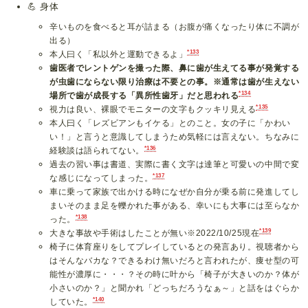
💪
身体
辛いものを食べると耳が詰まる（お腹が痛くなったり体に不調が
出る）
*133
本人曰く「私以外と運動できるよ」
歯医者でレントゲンを撮った際、鼻に歯が生えてる事が発覚する
が虫歯にならない限り治療は不要との事。※通常は歯が生えない
*134
場所で歯が成長する「異所性歯牙」だと思われる
*135
視力は良い、裸眼でモニターの文字もクッキリ見える
本人曰く「レズビアンもイケる」とのこと。女の子に「かわい
い！」と言うと意識してしまうため気軽には言えない。ちなみに
*136
経験談は語られてない。
過去の習い事は書道、実際に書く文字は達筆と可愛いの中間で変
*137
な感じになってしまった。
車に乗って家族で出かける時になぜか自分が乗る前に発進してし
まいそのまま足を轢かれた事がある、幸いにも大事には至らなか
*138
った。
*139
大きな事故や手術はしたことが無い※2022/10/25現在
椅子に体育座りをしてプレイしているとの発言あり。視聴者から
はそんなバカな？できるわけ無いだろと言われたが、痩せ型の可
能性が濃厚に・・・？その時に叶から「椅子が大きいのか？体が
小さいのか？」と聞かれ「どっちだろうなぁ～」と話をはぐらか
*140
していた。