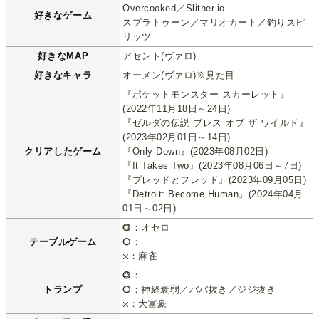
Overcooked／Slither.io
好きなゲーム
スプラトゥーン／マリオカート／釣りスピ
リッツ
好きなMAP
アセント(ヴァロ)
好きなキャラ
オーメン(ヴァロ)※見た目
『ポケットモンスター スカーレット』
(2022年11月18日～24日)
『ゼルダの伝説 ブレス オブ ザ ワイルド』
(2023年02月01日～14日)
クリアしたゲーム
『Only Down』(2023年08月02日)
『It Takes Two』(2023年08月06日～7日)
『ブレッドとフレッド』(2023年09月05日)
『Detroit: Become Human』(2024年04月
01日～02日)
⭗：オセロ
テーブルゲーム
⭘：
⛌：麻雀
⭗：
トランプ
⭘：神経衰弱／ババ抜き／ジジ抜き
⛌：大富豪