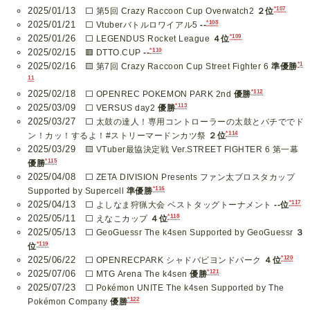
*107
2025/01/13
⬜ 第5回 Crazy Raccoon Cup Overwatch2
２位
*108
2025/01/21
⬜ Vtuberバトルロワイアル5
--
*109
2025/01/26
⬜ LEGENDUS Rocket League
４位
*110
2025/02/15
🟥 DTTO.CUP
--
*1
2025/02/16
🟨 第7回 Crazy Raccoon Cup Street Fighter 6
準優勝
11
*112
2025/02/18
⬜ OPENREC POKEMON PARK 2nd
優勝
*113
2025/03/09
⬜ VERSUS day2
優勝
2025/03/27
⬜ 太鼓の達人！専用コントローラーの太鼓とバチででド
*114
ン！カッ！するよ！#ストリーマードンカツ祭
２位
2025/03/29
🟨 VTuber最協決定戦 Ver.STREET FIGHTER 6 第一幕
*115
優勝
2025/04/08
⬜ ZETA DIVISION Presents ファン太ブロスタカップ
*116
Supported by Supercell
準優勝
*117
2025/04/13
⬜ よしなま狩猟大会 ベストタッグトーナメント
--位
*118
2025/05/11
⬜ えなこカップ
４位
2025/05/13
⬜ GeoGuessr The k4sen Supported by GeoGuessr
３
*119
位
*120
2025/06/22
⬜ OPENRECPARK シャドバビヨンドパーク
４位
*121
2025/07/06
⬜ MTG Arena The k4sen
優勝
2025/07/23
⬜ Pokémon UNITE The k4sen Supported by The
*122
Pokémon Company
優勝