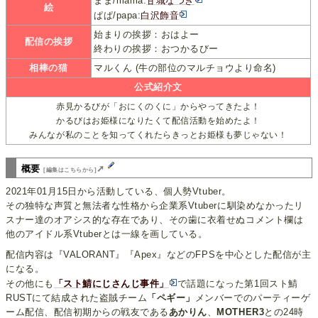
まま/mama:
甘城なつき
絵
ぱぱ/papa:
白沢飾音
始まりの挨拶：おはよー
配信の挨拶
終わりの挨拶：おつかるびー
相棒の猫
マルくん (牛の部位のマルチョウより命名)
公式紹介文
赤見かるびが「おにくのくに」からやってきたよ！
かるびはお姫様になりたくて配信活動を始めたよ！
みんなが私のことを知ってくれたらきっとお姫様も夢じゃない！
概要
➚
[編集はこちらから]
2021年01月15日から活動している、個人勢Vtuber。
その独特な声質と無法者な性格から企業系Vtuberに馴染めなかったリ
スナー達のオアシス的な存在であり、その歯に衣着せぬコメント欄は
他のアイドル系Vtuberとは一線を画している。
配信内容は『VALORANT』『Apex』などのFPSを中心とした配信が主
になる。
その他にも
「スト鯖にじさんじ事件」
で話題になった第1回スト鯖
RUSTにて結成された盗賊チーム
「ペギー」
メンバーでのパーティーゲ
ーム配信、配信初期からの戦友である
あかりん
、
MOTHER3
との24時