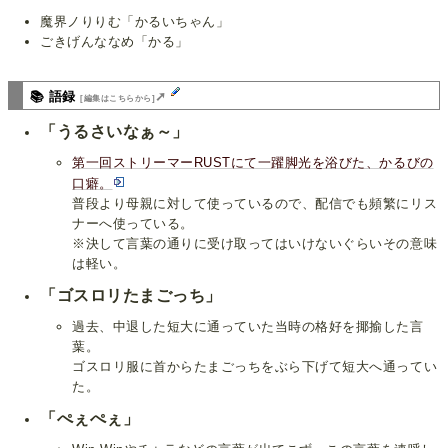
魔界ノりりむ「かるいちゃん」
ごきげんななめ「かる」
📚 語録
➚
[編集はこちらから]
「うるさいなぁ～」
第一回ストリーマーRUSTにて一躍脚光を浴びた、かるびの
口癖。
普段より母親に対して使っているので、配信でも頻繁にリス
ナーへ使っている。
※決して言葉の通りに受け取ってはいけないぐらいその意味
は軽い。
「ゴスロリたまごっち」
過去、中退した短大に通っていた当時の格好を揶揄した言
葉。
ゴスロリ服に首からたまごっちをぶら下げて短大へ通ってい
た。
「ぺぇぺぇ」