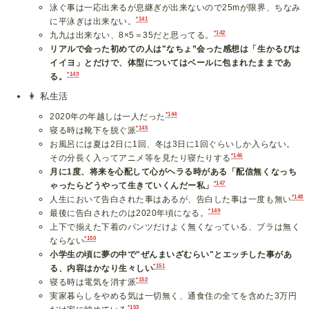
泳ぐ事は一応出来るが息継ぎが出来ないので25mが限界、ちなみ
*141
に平泳ぎは出来ない。
*142
九九は出来ない、8×5＝35だと思ってる。
リアルで会った初めての人は"なちょ”会った感想は「生かるびは
イイヨ」とだけで、体型についてはベールに包まれたままであ
*143
る。
👩
私生活
*144
2020年の年越しは一人だった
*145
寝る時は靴下を脱ぐ派
お風呂には夏は2日に1回、冬は3日に1回ぐらいしか入らない。
*146
その分長く入ってアニメ等を見たり寝たりする
月に1度、将来を心配して心がヘラる時がある「配信無くなっち
*147
ゃったらどうやって生きていくんだー私」
*148
人生において告白された事はあるが、告白した事は一度も無い
*149
最後に告白されたのは2020年頃になる。
上下で揃えた下着のパンツだけよく無くなっている、ブラは無く
*150
ならない
小学生の頃に夢の中で"ぜんまいざむらい"とエッチした事があ
*151
る、内容はかなり生々しい
*152
寝る時は電気を消す派
実家暮らしをやめる気は一切無く、通食住の全てを含めた3万円
*153