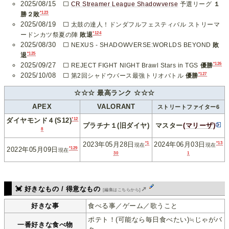
2025/08/15
⬜
CR Streamer League Shadowverse
予選リーグ
１
*123
勝２敗
2025/08/19
⬜ 太鼓の達人！ドンダフルフェスティバル ストリーマ
*124
ードンカツ祭夏の陣
敗退
2025/08/30
⬜ NEXUS - SHADOWVERSE:WORLDS BEYOND
敗
*125
退
*126
2025/09/27
⬜ REJECT FIGHT NIGHT Brawl Stars in TGS
優勝
*127
2025/10/08
⬜ 第2回シャドウバース最強トリオバトル
優勝
☆☆☆ 最高ランク ☆☆☆
APEX
VALORANT
ストリートファイター6
*12
ダイヤモンド４(S12)
プラチナ１(旧ダイヤ)
マスター
(マリーザ)
8
*1
*13
2023年05月28日
2024年06月03日
現在
現在
*129
2022年05月09日
現在
30
1
💓 好きなもの / 得意なもの
➚
[編集はこちらから]
好きな事
食べる事／ゲーム／歌うこと
ポテト！(可能なら毎日食べたい)≒じゃがバ
一番好きな食べ物