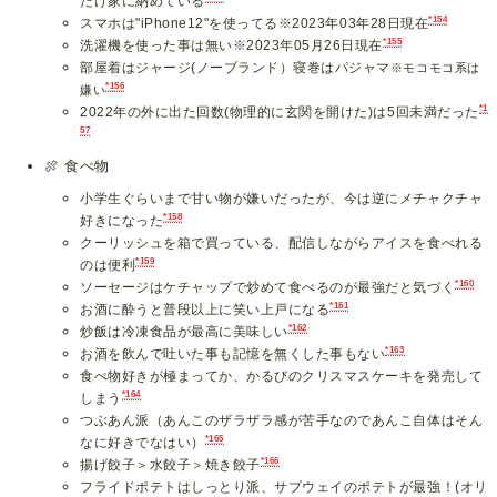
だけ家に納めている
*154
スマホは"iPhone12"を使ってる※2023年03年28日現在
*155
洗濯機を使った事は無い※2023年05月26日現在
部屋着はジャージ(ノーブランド）寝巻はパジャマ
※モコモコ系は
*156
嫌い
*1
2022年の外に出た回数(物理的に玄関を開けた)は5回未満だった
57
🍖
食べ物
小学生ぐらいまで甘い物が嫌いだったが、今は逆にメチャクチャ
*158
好きになった
クーリッシュを箱で買っている、配信しながらアイスを食べれる
*159
のは便利
*160
ソーセージはケチャップで炒めて食べるのが最強だと気づく
*161
お酒に酔うと普段以上に笑い上戸になる
*162
炒飯は冷凍食品が最高に美味しい
*163
お酒を飲んで吐いた事も記憶を無くした事もない
食べ物好きが極まってか、かるびのクリスマスケーキを発売して
*164
しまう
つぶあん派（あんこのザラザラ感が苦手なのであんこ自体はそん
*165
なに好きでなはい）
*166
揚げ餃子＞水餃子＞焼き餃子
フライドポテトはしっとり派、サブウェイのポテトが最強！(オリ