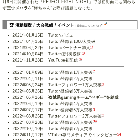
月9日に開催された『REJECT FIGHT NIGHT』では初対面にも関わら
ず
王ウメハラ
を"梅ちゃん"と呼び話題になった。
🏆 活動履歴 / 大会戦績 / イベント
➚
[編集はこちらから]
2021年01月15日 Twitchデビュー
2021年04月15日 Twitch登録者1000人突破
*3
2021年06月22日 Twitchパートナー加入
*4
2021年10月04日 Twitter(新)初投稿
*5
2021年11月28日 YouTube初配信
*6
2022年01月09日 Twitch登録者1万人突破
2022年04月11日 Twitch登録者2万人突破
*7
2022年05月24日 Twitterフォロワー1万人突破
2022年05月26日 Twitch登録者3万人突破
2022年06月16日
盗賊系gamingチーム"ペギー"を結成
2022年06月19日 Twitch登録者4万人突破
*8
2022年07月17日 Twitch登録者5万人突破
*9
2022年08月26日 Twitterフォロワー2万人突破
*10
2022年08月28日 Twitch登録者6万人突破
2022年10月10日 Twitch登録者7万人突破
*11
2022年11月12日 VTuber専門メディアでインタビュー