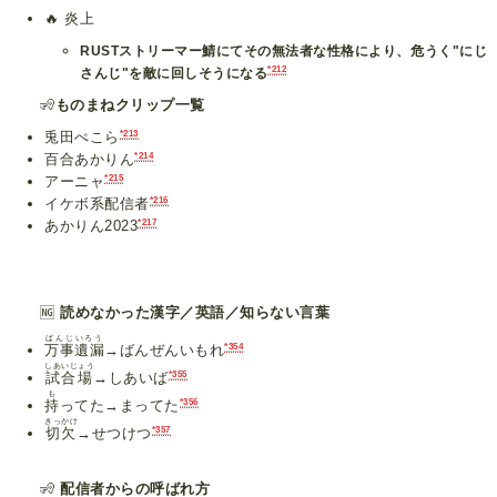
🔥
炎上
RUSTストリーマー鯖にてその無法者な性格により、危うく"にじ
*212
さんじ"を敵に回しそうになる
🧏
ものまねクリップ一覧
*213
兎田ぺこら
*214
百合あかりん
*215
アーニャ
*216
イケボ系配信者
*217
あかりん2023
🆖
読めなかった漢字／英語／知らない言葉
ばんじいろう
*354
万事遺漏
→ばんぜんいもれ
しあいじょう
*355
試合場
→しあいば
も
*356
持
ってた→まってた
きっかけ
*357
切欠
→せつけつ
🧏
配信者からの呼ばれ方