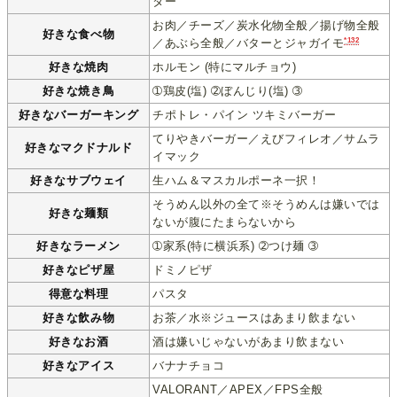
ター
お肉／チーズ／炭水化物全般／揚げ物全般
好きな食べ物
*132
／あぶら全般／バターとジャガイモ
好きな焼肉
ホルモン (特にマルチョウ)
好きな焼き鳥
➀鶏皮(塩) ➁ぼんじり(塩) ➂
好きなバーガーキング
チポトレ・パイン ツキミバーガー
てりやきバーガー／えびフィレオ／サムラ
好きなマクドナルド
イマック
好きなサブウェイ
生ハム＆マスカルポーネ一択！
そうめん以外の全て※そうめんは嫌いでは
好きな麺類
ないが腹にたまらないから
好きなラーメン
➀家系(特に横浜系) ➁つけ麺 ➂
好きなピザ屋
ドミノピザ
得意な料理
パスタ
好きな飲み物
お茶／水※ジュースはあまり飲まない
好きなお酒
酒は嫌いじゃないがあまり飲まない
好きなアイス
バナナチョコ
VALORANT／APEX／FPS全般