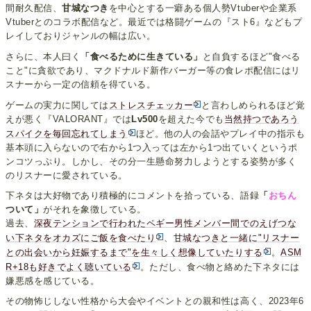
間耐久配信、
甘城なつき
を中心とする一癖ある個人勢Vtuberや企業系
Vtuberとのコラボ配信など。最近では格闘ゲームの『スト6』などもプ
レイしておりジャンルの幅は広い。
さらに、本人曰く
「食べるために生きている」
と自負するほど"食べる
こと"に貪欲であり、マクドナルド新作バーガー等の食レポ配信にはリ
スナーから一定の信頼を得ている。
ゲームの実力に関しては
ストレスチェッカー
と言わしめられるほど覚
えが悪く『VALORANT』では
Lv500
を超えた今でも
当然持つであろう
スパイクを毎回忘れてしまう
ほど。他の人の会話やプレイ中の指示も
基本頭に入らないので右から1つ入っては左から1つ出ていくというポ
ンコツっぷり。しかし、その分一生懸命努力しようとする姿勢が多く
のリスナーに愛されている。
下ネタは大好物であり積極的にコメントを拾っている、語録
「
おちん
ついて」
がそれを象徴している。
過去、
深夜テンションで行われたペギー男性メンバー間でのえげつな
い下ネタをオカズにご飯を食べたり
、
甘城なつきと一緒に"リスナー
との出会いから妊娠するまで"を生々しく想像していたりする
。
ASM
R+18も好きでよく聴いている
。ただし、食べ物と絡めた下ネタには
嫌悪感を感じている。
その物怖じしない性格から大会やイベントとの親和性は高く、2023年6