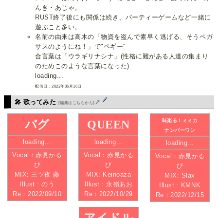
んき・あじゃ。
RUST終了後にも関係は続き、パーティーゲームなど一緒に
遊ぶこと多い。
名前の由来は高木の「物資を盗んで素早く逃げる、そうペガ
サスのようにね！」で"ペギー"
合言葉は「ウラギリナシナ」(性格に難がある人達の集まり
のためこのような言葉になった)
loading...
配信日：2022年06月16日
🎤 歌ってみた
➚
[編集はこちらから]
味楽る！ミミカ
バグ
QUEEN
ナンバーワン
loading...
loading...
loading...
Vocal：赤見かる
Vocal：赤見かる
Vocal：赤見かる
び
び
び
MIX: 三ツ夜 藤
MIX: Keinoaza
MIX: Slax
Illust : のう
Illust : 永嶺あお
Illust : KMNK
Re：2022/09/10
Re：2022/10/29
Re：2022/12/15