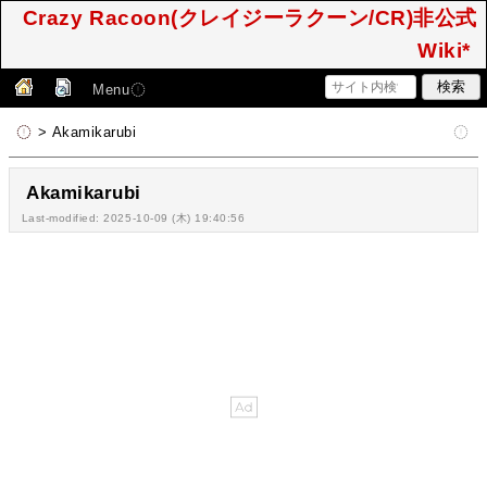
Crazy Racoon(クレイジーラクーン/CR)非公式
Wiki*
Menu
> Akamikarubi
Akamikarubi
Last-modified: 2025-10-09 (木) 19:40:56