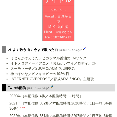
アイドル
loading...
Vocal：赤見かる
び
MIX: 丸山漠
Illust :
宇宙でろでろ
Re：2023/05/13
🎶 よく歌う曲 / 今まで歌った曲
➚
[編集はこちらから]
うどんかぞえうた／ヒガシマル醤油のCMソング
オトメロディー／アニメ『おねがいマイメロディ』OP
スーモマーチ／SUUMOのCMでお馴染み
神っぽいな／ピノキオピーの102作目
INTERNET OVERDOSE／育成ADV『NGO』主題歌
Twitch配信
➚
[編集はこちらから]
2020年［本配信数:4枠／本配信時間:----時間］
2021年［本配信数:332枠／本配信時間:2028時間／1日平均:5時間
*361
30分］
2022年［本配信数:331枠／本配信時間:2297時間／1日平均:6時間