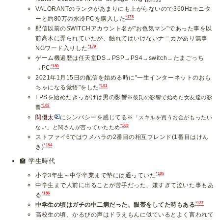
VALORANTのランクがあまりにも上がらないので360Hzモニタ
*178
ーと約80万の水冷PCを購入した
配信以前のSWITCHアカウント名が"お色気マン"であった事を以
前高木に弄られていたが、触れてはいけないナニカがあり無事
*179
NGワード入りした
ゲーム機遍歴は任天堂DS→PSP→PS4→switch→たまごっち
*180
→PC
2021年1月15日の配信を始める時に"一生インターネットのおも
*181
ちゃになる覚悟"をした
FPSを始めたきっかけは男の影響
※彼氏の影響で始めた女友達の影
*182
響
関優太
にシンパシーを感じてる
※「スキルを買うお金がもったい
*183
ない」と関さんが言っていたため
ストファイ6ではウメハラの2番目の相互フレンド(1番目はけん
*184
き)
🏫
学生時代
*185
小学3年生～中学卒業まで塾には通っていた
中学生まで人前に出ることが苦手だった、嫌すぎて泣いた事もあ
*186
る
*187
中学生の頃はガチの中二病だった、眼帯をしてた時もある
高校生の頃、かるびの声はドラえもんに似ているとよく言われて