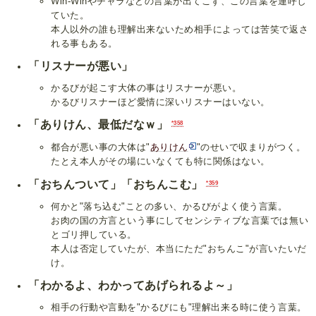
Win-Winやチャラなどの言葉が出てこず、この言葉を連呼し
ていた。
本人以外の誰も理解出来ないため相手によっては苦笑で返さ
れる事もある。
「リスナーが悪い」
かるびが起こす大体の事はリスナーが悪い。
かるびリスナーほど愛情に深いリスナーはいない。
「ありけん、最低だなｗ」
*358
都合が悪い事の大体は"
ありけん
"のせいで収まりがつく。
たとえ本人がその場にいなくても特に関係はない。
「おちんついて」「おちんこむ」
*359
何かと"落ち込む"ことの多い、かるびがよく使う言葉。
お肉の国の方言という事にしてセンシティブな言葉では無い
とゴリ押している。
本人は否定していたが、本当にただ"おちんこ"が言いたいだ
け。
「わかるよ、わかってあげられるよ～」
相手の行動や言動を"かるびにも"理解出来る時に使う言葉。