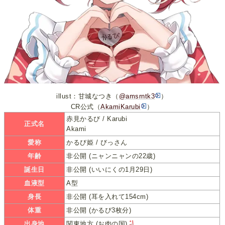
illust：甘城なつき（
@amsrntk3
）
CR公式（
AkamiKarubi
）
赤見かるび / Karubi
正式名
Akami
愛称
かるび姫 / びっさん
年齢
非公開 (ニャンニャンの22歳)
誕生日
非公開 (いいにくの1月29日)
血液型
A型
身長
非公開 (耳を入れて154cm)
体重
非公開 (かるび3枚分)
*1
出身地
関東地方 (お肉の国)