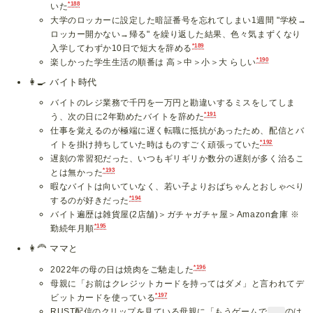
*188
いた
大学のロッカーに設定した暗証番号を忘れてしまい1週間 "学校→
ロッカー開かない→帰る" を繰り返した結果、色々気まずくなり
*189
入学してわずか10日で短大を辞める
*190
楽しかった学生生活の順番は 高＞中＞小＞大 らしい
👩‍🍳
バイト時代
バイトのレジ業務で千円を一万円と勘違いするミスをしてしま
*191
う、次の日に2年勤めたバイトを辞めた
仕事を覚えるのが極端に遅く転職に抵抗があったため、配信とバ
*192
イトを掛け持ちしていた時はものすごく頑張っていた
遅刻の常習犯だった、いつもギリギリか数分の遅刻が多く治るこ
*193
とは無かった
暇なバイトは向いていなく、若い子よりおばちゃんとおしゃべり
*194
するのが好きだった
バイト遍歴は雑貨屋(2店舗)＞ガチャガチャ屋＞Amazon倉庫 ※
*195
勤続年月順
👩‍🦰
ママと
*196
2022年の母の日は焼肉をご馳走した
母親に「お前はクレジットカードを持ってはダメ」と言われてデ
*197
ビットカードを使っている
RUST配信のクリップを見ている母親に「もうゲームで
のは