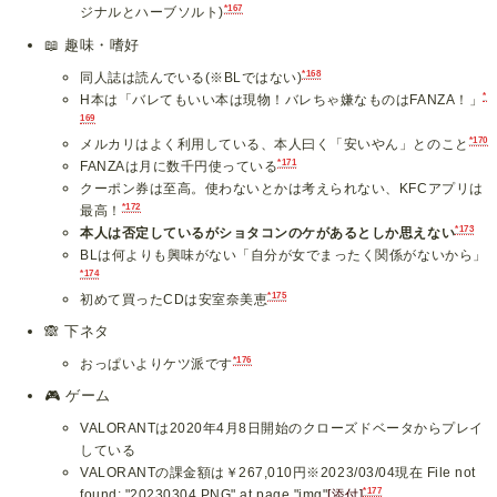
*167
ジナルとハーブソルト)
📖
趣味・嗜好
*168
同人誌は読んでいる(※BLではない)
*
H本は「バレてもいい本は現物！バレちゃ嫌なものはFANZA！」
169
*170
メルカリはよく利用している、本人曰く「安いやん」とのこと
*171
FANZAは月に数千円使っている
クーポン券は至高。使わないとかは考えられない、KFCアプリは
*172
最高！
*173
本人は否定しているがショタコンのケがあるとしか思えない
BLは何よりも興味がない「自分が女でまったく関係がないから」
*174
*175
初めて買ったCDは安室奈美恵
🙈
下ネタ
*176
おっぱいよりケツ派です
🎮
ゲーム
VALORANTは2020年4月8日開始のクローズドベータからプレイ
している
VALORANTの課金額は￥267,010円※2023/03/04現在 File not
*177
found: "20230304.PNG" at page "img"
[添付]