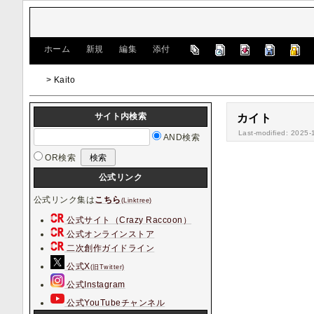
[
ホーム
|
新規
|
編集
|
添付
]
> Kaito
サイト内検索
カイト
Last-modified: 2025-
AND検索
OR検索
公式リンク
公式リンク集は
こちら
(Linktree)
公式サイト（Crazy Raccoon）
公式オンラインストア
二次創作ガイドライン
公式X
(旧Twitter)
公式Instagram
公式YouTubeチャンネル