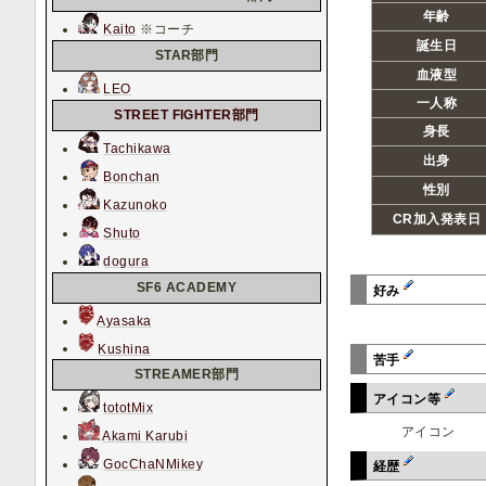
年齢
Kaito
※コーチ
誕生日
STAR部門
血液型
LEO
一人称
STREET FIGHTER部門
身長
Tachikawa
出身
Bonchan
性別
Kazunoko
CR加入発表日
Shuto
dogura
SF6 ACADEMY
好み
Ayasaka
Kushina
苦手
STREAMER部門
アイコン等
tototMix
アイコン
Akami Karubi
GocChaNMikey
経歴