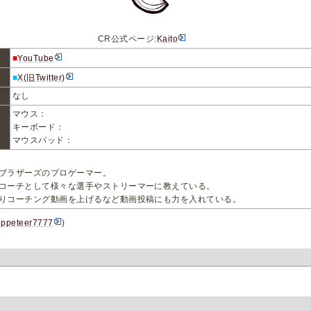
CR公式ページ:
Kaito
■
YouTube
■
X(旧Twitter)
なし
マウス：
キーボード：
マウスパッド：
ブラザーズのプロゲーマー。
コーチとして様々な選手やストリーマーに教えている。
りコーチング動画を上げるなど動画投稿にも力を入れている。
ppeteer7777
)