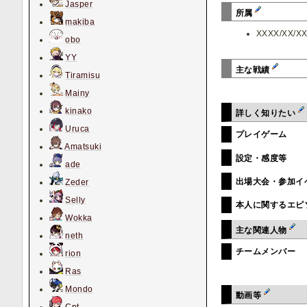
Jasper
所属
makiba
XXXX/XX/X
obo
YY
主な戦績
Tiramisu
Mainy
kinako
詳しく知りたい
Uruca
プレイゲーム
Amatsuki
設定・感度等
ade
出場大会・参加イ
Zeder
Selly
本人に関するエピ
Wokka
主な関連人物
neth
チームメンバー
rion
Ras
Mondo
動画等