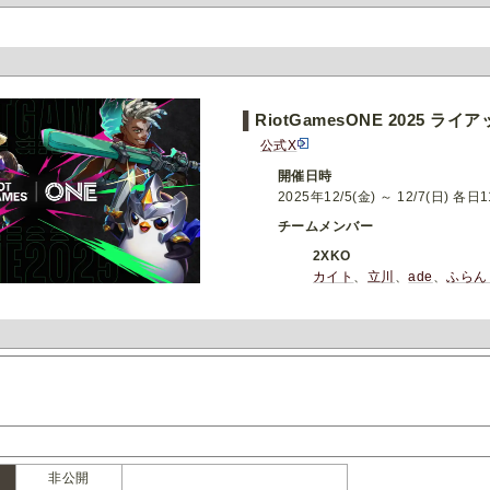
▌
RiotGamesONE 2025 
公式X
開催日時
2025年12/5(金) ～ 12/7(日) 各日1
チームメンバー
2XKO
カイト
、
立川
、
ade
、
ふらん
非公開