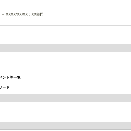
X ～ XXXX/XX/XX：XX部門
ベント等一覧
ソード