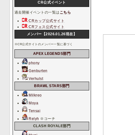
CR公式イベント
過去開催イベントの一覧は
こちら
CRカップ公式サイト
CRフェス公式サイト
メンバー【2026.01.26現在】
※CR公式サイトのメンバー一覧に基づく
APEX LEGENDS部門
phony
Genburten
Verhulst
BRAWL STARS部門
Milkreo
Moya
Tensai
Relyh
※コーチ
CLASH ROYALE部門