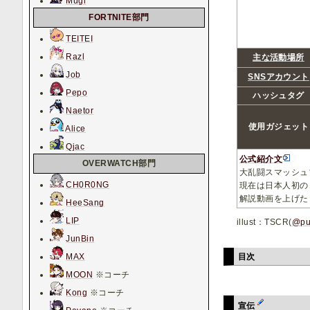
Mugi
FORTNITE部門
TEITEI
Razl
主な活動場所
Job
SNSアカウント
Pepo
ハッシュタグ
Naetor
使用ガジェット
Alice
Qjac
公式紹介文
OVERWATCH部門
大乱闘スマッシュ
CH0R0NG
現在は日本人初の
解説動画を上げた
HeeSang
LIP
illust：TSCR(
@pu
JunBin
目次
MAX
MOON
※コーチ
Kong
※コーチ
宣伝