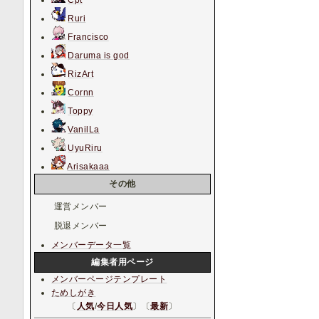
Cpt
Ruri
Francisco
Daruma is god
RizArt
Cornn
Toppy
VanilLa
UyuRiru
Arisakaaa
その他
運営メンバー
脱退メンバー
メンバーデータ一覧
編集者用ページ
メンバーページテンプレート
ためしがき
〔
人気
/
今日人気
〕〔
最新
〕