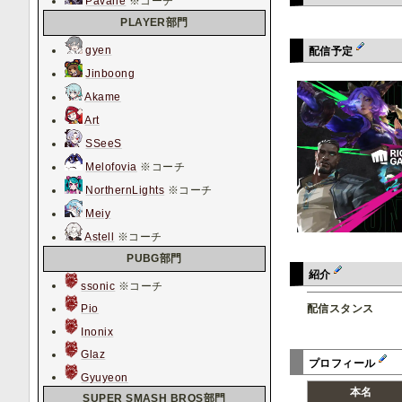
Pavane
※コーチ
PLAYER部門
gyen
配信予定
Jinboong
Akame
Art
SSeeS
Melofovia
※コーチ
NorthernLights
※コーチ
Meiy
Astell
※コーチ
PUBG部門
紹介
ssonic
※コーチ
配信スタンス
Pio
Inonix
Glaz
プロフィール
Gyuyeon
本名
SUPER SMASH BROS部門