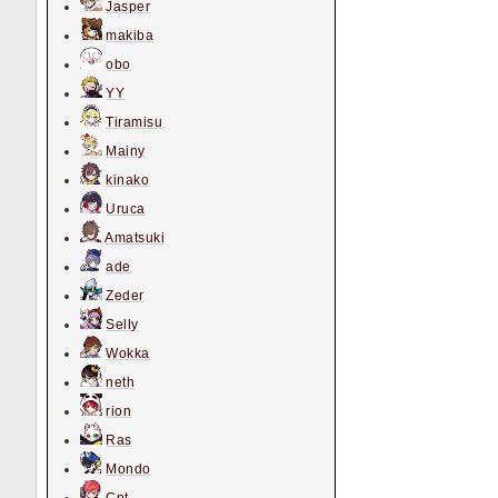
Jasper
makiba
obo
YY
Tiramisu
Mainy
kinako
Uruca
Amatsuki
ade
Zeder
Selly
Wokka
neth
rion
Ras
Mondo