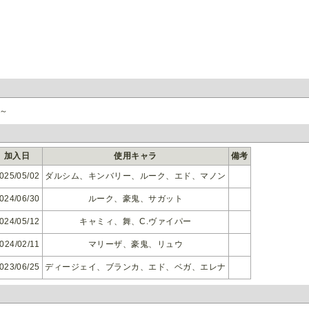
～
加入日
使用キャラ
備考
025/05/02
ダルシム、キンバリー、ルーク、エド、マノン
024/06/30
ルーク、豪鬼、サガット
024/05/12
キャミィ、舞、C.ヴァイパー
024/02/11
マリーザ、豪鬼、リュウ
023/06/25
ディージェイ、ブランカ、エド、ベガ、エレナ