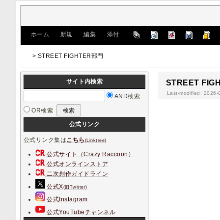
[
ホーム
|
新規
|
編集
|
添付
]
> STREET FIGHTER部門
サイト内検索
STREET FI
Last-modified: 2026-
AND検索
OR検索
公式リンク
公式リンク集は
こちら
(Linktree)
公式サイト（Crazy Raccoon）
公式オンラインストア
二次創作ガイドライン
公式X
(旧Twitter)
公式Instagram
公式YouTubeチャンネル