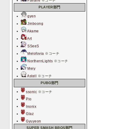
Pavane
※コーチ
PLAYER部門
gyen
Jinboong
Akame
Art
SSeeS
Melofovia
※コーチ
NorthernLights
※コーチ
Meiy
Astell
※コーチ
PUBG部門
ssonic
※コーチ
Pio
Inonix
Glaz
Gyuyeon
SUPER SMASH BROS部門