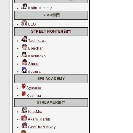
Kaito
※コーチ
STAR部門
LEO
STREET FIGHTER部門
Tachikawa
Bonchan
Kazunoko
Shuto
dogura
SF6 ACADEMY
Ayasaka
Kushina
STREAMER部門
tototMix
Akami Karubi
GocChaNMikey