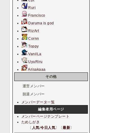
Cpt
Ruri
Francisco
Daruma is god
RizArt
Cornn
Toppy
VanilLa
UyuRiru
Arisakaaa
その他
運営メンバー
脱退メンバー
メンバーデータ一覧
編集者用ページ
メンバーページテンプレート
ためしがき
〔
人気
/
今日人気
〕〔
最新
〕