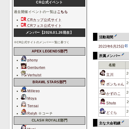
CR公式イベント
過去開催イベントの一覧は
こちら
CRカップ公式サイト
CRフェス公式サイト
メンバー【2026.01.26現在】
活動期間
※CR公式サイトのメンバー一覧に基づく
2023年6月25日
APEX LEGENDS部門
所属メンバー
phony
名前
Genburten
2
立川
Verhulst
BRAWL STARS部門
2
ボンちゃん
Milkreo
2
かずのこ
Moya
2
Shuto
Tensai
2
どぐら
Relyh
※コーチ
CLASH ROYALE部門
主な大会戦績