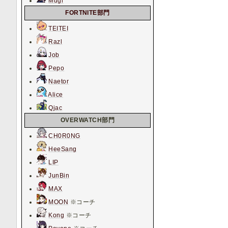
Mugi
FORTNITE部門
TEITEI
Razl
Job
Pepo
Naetor
Alice
Qjac
OVERWATCH部門
CH0R0NG
HeeSang
LIP
JunBin
MAX
MOON
※コーチ
Kong
※コーチ