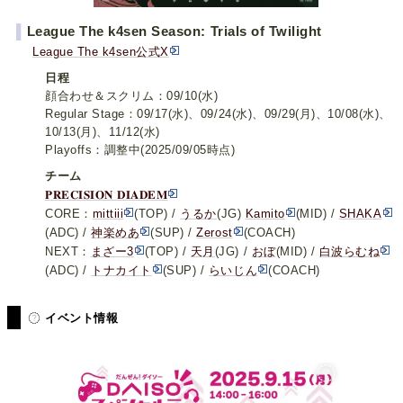
▌
League The k4sen Season: Trials of Twilight
League The k4sen公式X
日程
顔合わせ＆スクリム：09/10(水)
Regular Stage：09/17(水)、09/24(水)、09/29(月)、10/08(水)、
10/13(月)、11/12(水)
Playoffs：調整中(2025/09/05時点)
チーム
𝐏𝐑𝐄𝐂𝐈𝐒𝐈𝐎𝐍 𝐃𝐈𝐀𝐃𝐄𝐌
CORE：
mittiii
(TOP) /
うるか
(JG)
Kamito
(MID) /
SHAKA
(ADC) /
神楽めあ
(SUP) /
Zerost
(COACH)
NEXT：
まざー3
(TOP) /
天月
(JG) /
おぼ
(MID) /
白波らむね
(ADC) /
トナカイト
(SUP) /
らいじん
(COACH)
イベント情報