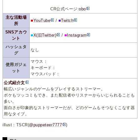
CR公式ページ:
obo
主な活動場
■
YouTube
/
■
Twitch
所
SNSアカウ
■
X(旧Twitter)
/
■
Instagram
ント
ハッシュタ
なし
グ
マウス：
使用ガジェ
キーボード：
ット
マウスパッド：
公式紹介文
幅広いジャンルのゲームをプレイするストリーマー。
ボケもツッコミもでき、また配信者やリスナーからいじられることも
多い。
面白さが印象的なストリーマーだが、どのゲームもそつなくこなす器
用なタイプ。
illust：TSCR(
@puppeteer7777
)