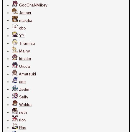
GocChaNMikey
Jasper
makiba
obo
YY
Tiramisu
Mainy
kinako
Uruca
Amatsuki
ade
Zeder
Selly
Wokka
neth
rion
Ras