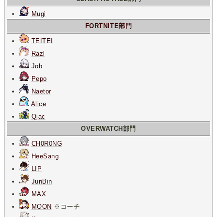
Mugi
FORTNITE部門
TEITEI
Razl
Job
Pepo
Naetor
Alice
Qjac
OVERWATCH部門
CH0R0NG
HeeSang
LIP
JunBin
MAX
MOON
※コーチ