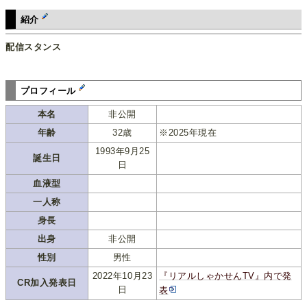
紹介
配信スタンス
プロフィール
本名
非公開
年齢
32歳
※2025年現在
1993年9月25
誕生日
日
血液型
一人称
身長
出身
非公開
性別
男性
2022年10月23
『リアルしゃかせんTV』内で発
CR加入発表日
日
表