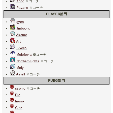
Kong
※コーチ
Pavane
※コーチ
PLAYER部門
gyen
Jinboong
Akame
Art
SSeeS
Melofovia
※コーチ
NorthernLights
※コーチ
Meiy
Astell
※コーチ
PUBG部門
ssonic
※コーチ
Pio
Inonix
Glaz