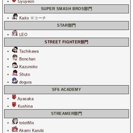
Gyuyeon
SUPER SMASH BROS部門
Kaito
※コーチ
STAR部門
LEO
STREET FIGHTER部門
Tachikawa
Bonchan
Kazunoko
Shuto
dogura
SF6 ACADEMY
Ayasaka
Kushina
STREAMER部門
tototMix
Akami Karubi