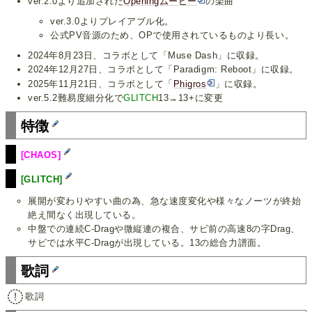
ver.2.0より追加された
Openingムービー
の楽曲
ver.3.0よりプレイアブル化。
公式PV音源のため、OPで使用されているものより長い。
2024年8月23日、コラボとして「Muse Dash」に収録。
2024年12月27日、コラボとして「Paradigm: Reboot」に収録。
2025年11月21日、コラボとして「
Phigros
」に収録。
ver.5.2難易度細分化で
GLITCH
13→13+に変更
特徴
[CHAOS]
[GLITCH]
展開が変わりやすい曲の為、急な速度変化や様々なノーツが終始
絶え間なく出現している。
中盤での連続C-Dragや微縦連の複合、サビ前の高速8の字Drag、
サビでは水平C-Dragが出現している。13の総合力譜面。
歌詞
歌詞