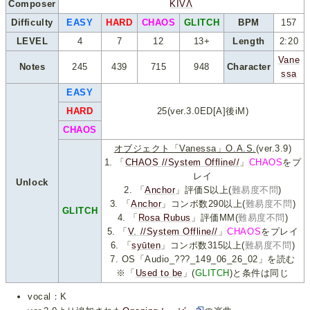
Composer
KIVΛ
Difficulty
EASY
HARD
CHAOS
GLITCH
BPM
157
LEVEL
4
7
12
13+
Length
2:20
Vane
Notes
245
439
715
948
Character
ssa
EASY
HARD
25(ver.3.0ED[A]後iM)
CHAOS
オブジェクト「Vanessa」O.A.S.
(ver.3.9)
1. 「
CHAOS //System Offline//
」
CHAOS
をプ
レイ
Unlock
2. 「
Anchor
」評価S以上(
難易度不問
)
3. 「
Anchor
」コンボ数290以上(
難易度不問
)
GLITCH
4. 「
Rosa Rubus
」評価MM(
難易度不問
)
5. 「
V. //System Offline//
」
CHAOS
をプレイ
6. 「
syūten
」コンボ数315以上(
難易度不問
)
7. OS「Audio_???_149_06_26_02」を読む
※「
Used to be
」(
GLITCH
)と条件は同じ
vocal：K