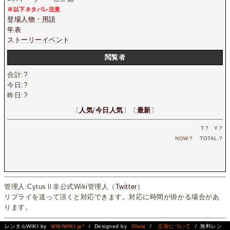
※以下ネタバレ注意
登場人物・用語
年表
ストーリーイベント
閲覧者
合計:
?
今日:
?
昨日:
?
〔
人気
/
今日人気
〕〔
最新
〕
T.
?
Y.
?
NOW.
?
TOTAL.
?
管理人:CytusⅡ非公式Wiki管理人（
Twitter
）
リプライを送って頂くと対応できます。対応に時間が掛かる場合があ
ります。
レンタルWIKI by
WIKIWIKI.jp*
/ Designed by
Olivia
/
広告について
/ 無料レン