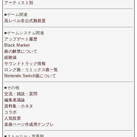
アーティスト別
■ゲーム関連
高レベル非公式難易度
■ゲームシステム関連
アップデート履歴
Black Market
曲の解禁について
経験値
サウンドトラック情報
ロング曲・リミックス曲一覧
Nintendo Switch版について
■その他
交流・雑談・質問
編集者議論
資料集・小ネタ
コラボ
人気投票
楽曲ページ作成用テンプレ
■ストーリー・世界観