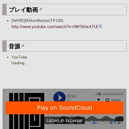
プレイ動画
[HARD]MillionMaster(TP100)
http://www.youtube.com/watch?v=f9H7AhsA7LE
音源
YouTube
loading...