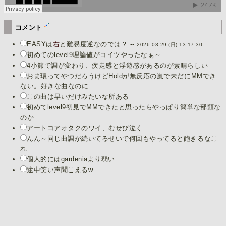
コメント
EASYは
右
と難易度逆なのでは？ --
2026-03-29 (日) 13:17:30
初めてのlevel9理論値がコイツやったなぁ～
4小節で調が変わり、疾走感と浮遊感があるのが素晴らしい
おま環ってやつだろうけどHoldが無反応の嵐で未だにMMでき
ない。好きな曲なのに……
この曲は早いだけみたいな所ある
初めてlevel9初見でMMできたと思ったらやっぱり簡単な部類な
のか
アートコアオタクのワイ、むせび泣く
んん～同じ曲調が続いてるせいで何回もやってると飽きるなこ
れ
個人的にはgardeniaより弱い
途中笑い声聞こえるw