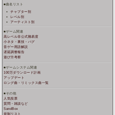
■曲名リスト
チャプター別
レベル別
アーティスト別
■ゲーム関連
高レベル非公式難易度
小ネタ・裏技・バグ
音ゲー用語解説
遅延調整報告
遊び方考察
■ゲームシステム関連
100万ダウンロード計画
アップデート
ロング曲・リミックス曲一覧
■その他
人気投票
質問・雑談など
SandBox
規制リスト