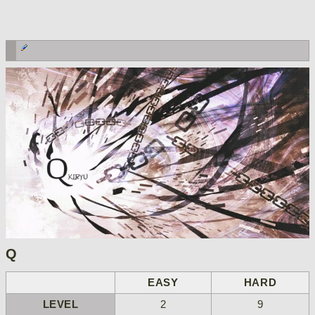
Q
EASY
HARD
LEVEL
2
9