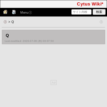
Cytus Wiki*
Menu
> Q
Q
Last-modified: 2026-07-09 (木) 00:07:50