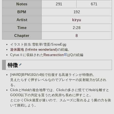
Notes
291
671
BPM
192
Artist
kiryu
Time
2:28
Chapter
8
イラスト担当:雪歌草/雪蛋/SnowEgg
遊休園地 (Infinite wonderland)
の続編。
CytusⅡに収録された
Resurrection
はQの続編
特徴
[HARD]BPM192の4拍で往復する高速ラインが特徴的。
見えたらすぐ押すレベルなのでプレイヤーの反射能力が試され
る。
ClickとHoldの複合地帯では、Clickの多さに慌ててHoldを離すと
GOOD以下の判定を貰うため気持ち長めに押すこと。
とにかくClick速度が速いので、スムーズに取れるよう腕の力を抜
いて挑戦しよう。