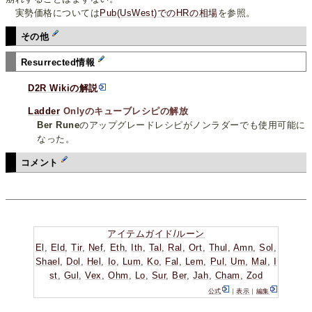
実勢価格については
Pub(UsWest)でのHRの相場
を参照。
その他
Resurrected情報
D2R Wikiの解説
Ladder
Onlyのキューブレシピの解放
Ber Rune
のアップグレードレシピがノンラダーでも使用可能に
なった。
コメント
アイテムガイド/ルーン
El
,
Eld
,
Tir
,
Nef
,
Eth
,
Ith
,
Tal
,
Ral
,
Ort
,
Thul
,
Amn
,
Sol
,
Shael
,
Dol
,
Hel
,
Io
,
Lum
,
Ko
,
Fal
,
Lem
,
Pul
,
Um
,
Mal
,
I
st
,
Gul
,
Vex
,
Ohm
,
Lo
,
Sur
,
Ber
,
Jah
,
Cham
,
Zod
公式
｜
表示
｜
編集