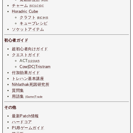
|
武
|
防
チャーム
|
SC
|
LC
|
GC
Horadric Cube
クラフト
|
B
|
C
|
H
|
S
キューブレシピ
ソケットアイテム
初心者ガイド
超初心者向けガイド
クエストガイド
ACT
|
1
|
2
|
3
|
4
|
5
Cow
|
DC
|
Tristram
付加効果ガイド
トレハン基本講座
Nihlathak死因研究所
質問集
用語集
|
Game
|
Trade
その他
最新Patch情報
ハードコア
PUBゲームガイド