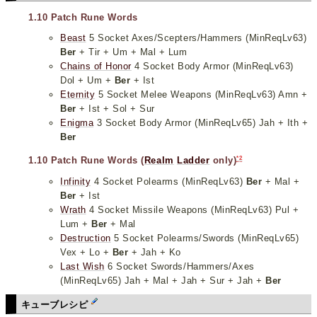
1.10 Patch Rune Words
Beast
5 Socket Axes/Scepters/Hammers (MinReqLv63)
Ber
+ Tir + Um + Mal + Lum
Chains of Honor
4 Socket Body Armor (MinReqLv63)
Dol + Um +
Ber
+ Ist
Eternity
5 Socket Melee Weapons (MinReqLv63) Amn +
Ber
+ Ist + Sol + Sur
Enigma
3 Socket Body Armor (MinReqLv65) Jah + Ith +
Ber
*2
1.10 Patch Rune Words (
Realm
Ladder
only)
Infinity
4 Socket Polearms (MinReqLv63)
Ber
+ Mal +
Ber
+ Ist
Wrath
4 Socket Missile Weapons (MinReqLv63) Pul +
Lum +
Ber
+ Mal
Destruction
5 Socket Polearms/Swords (MinReqLv65)
Vex + Lo +
Ber
+ Jah + Ko
Last Wish
6 Socket Swords/Hammers/Axes
(MinReqLv65) Jah + Mal + Jah + Sur + Jah +
Ber
キューブレシピ