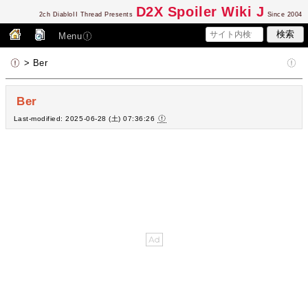
D2
X Spoiler Wiki J
2ch DiabloII Thread Presents
Since 2004
Menu
> Ber
Ber
Last-modified: 2025-06-28 (土) 07:36:26