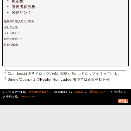
掲示板
管理者伝言板
関連リンク
最新200件
|
人気の100件
今日の人気
今日
?
|昨日
?
総計
?
|接続中
?
MENU編集
*1
Countessは通常ドロップの他に特殊なRuneドロップを持っている。
*2
Single/Openおよび
Realm
Non
Ladder
環境では新規発動不可
レンタルWIKI by
WIKIWIKI.jp*
/ Designed by
Olivia
/
広告について
/ 無料レン
タル掲示板
zawazawa