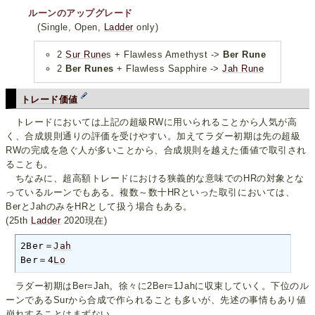
ルーンのアップグレード
(Single, Open,
Ladder
only)
2
Sur Rune
s + Flawless Amethyst ->
Ber Rune
2
Ber Runes
+ Flawless Sapphire ->
Jah Rune
トレード価値
トレードにおいては上記の超級RWに用いられることから人気が高
く、合成規則通りの評価を受けやすい。加えてラダー初期は先の超級
RWの完成を急ぐ人が多いことから、合成規則を越えた価値で取引され
ることも。
ちなみに、超高額トレードにおける狭義的な意味でのHRの対象とな
っているルーンでもある。複数～数十HRといった取引においては、
BerとJahのみをHRとして扱う場合もある。
(25th
Ladder
2020現在)
2Ber＝
Jah
Ber＝4
Lo
ラダー初期はBer=Jah。徐々に2Ber=1Jahに収束していく。下位のル
ーンであるSurから合成で作られることも多いが、先述の事情もあり値
崩れすることはまずない。