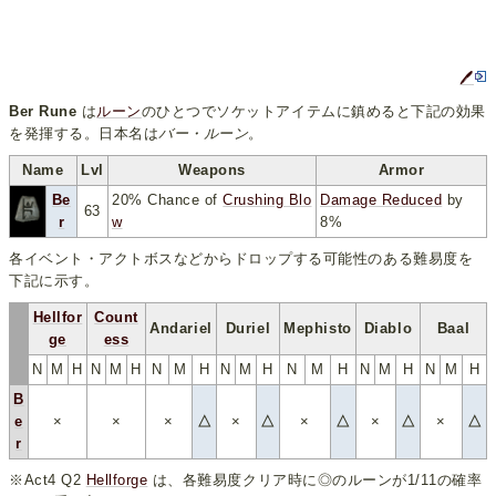
🖊
Ber Rune
は
ルーン
のひとつでソケットアイテムに鎮めると下記の効果
を発揮する。日本名は
バー・ルーン
。
Name
Lvl
Weapons
Armor
Be
20% Chance of
Crushing Blo
Damage Reduced
by
63
r
w
8%
各イベント・アクトボスなどからドロップする可能性のある難易度を
下記に示す。
Hellfor
Count
Andariel
Duriel
Mephisto
Diablo
Baal
ge
ess
N
M
H
N
M
H
N
M
H
N
M
H
N
M
H
N
M
H
N
M
H
B
e
×
×
×
△
×
△
×
△
×
△
×
△
r
※Act4 Q2
Hellforge
は、各難易度クリア時に◎のルーンが1/11の確率