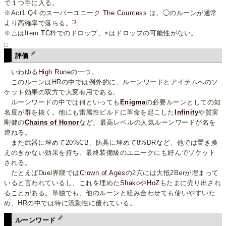
で１つ手に入る。
※Act1 Q4 のスーパーユニーク
The Countess
は、◯のルーンが通常
*1
より高確率で落ちる。
※△はItem
TC
枠でのドロップ、×はドロップの可能性がない。
評価
いわゆる
High Rune
の一つ。
このルーンはHRの中では例外的に、ルーンワードとアイテムへのソ
ケット効果の双方で大変有用である。
ルーンワードの中では何といっても
Enigma
の必要ルーンとしての知
名度が群を抜く。他にも雷属性ビルドに革命を起こした
Infinity
や質実
剛健の
Chains of Honor
など、最高レベルの人気ルーンワードが名を
連ねる。
また武器に埋めて20%CB、防具に埋めて8%DRなど、他では置き換
えのきかない効果を持ち、最終装備級のユニークにも好んでソケット
される。
たとえばDuel界隈では
Crown of Ages
の2穴には大抵2Berが埋まって
いると言われているし、これを埋めた
Shako
や
HoZ
もたまに売り出され
ることがある。単独でも、他のルーンと組み合わせても使いやすいた
め、HRの中では特に流動性に優れている。
ルーンワード