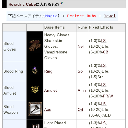
Horadric Cube
に入れるもの
下記ベースアイテム(
Magic
) + 
Perfect Ruby
 + 
Jewel
 (an
Base Items
Rune
Fixed Effects
Heavy Gloves,
Sharkskin
(1-3)%
LS
,
Blood
Gloves,
Nef
(10-20)Life,
Gloves
Vampirebone
(5-10)%
CB
Gloves
(1-3)%
LS
,
Blood Ring
Ring
Sol
(10-20)Life,
(1-5)Str
(1-4)%
LS
,
Blood
Amulet
Amn
(10-20)Life,
Amulet
(5-10)%
FR/W
(1-4)%
LS
,
Blood
Axe
Ort
(10-20)Life,
Weapon
(35-60)%ED
Light Plated
(1-3)%
LS
,