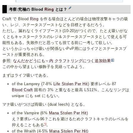
考察:究極の Blood
Ring
とは？
Craft で Blood
Ring
を作る場合ほとんどの場合は物理攻撃キャラの吸
い、レジ、ステータスブーストなどを目標とするだろう。
ただし、漏れなくライフブースト(10-20)がつくので、たとえ吸いがな
くともキャスタークラスのレジ＆ステータスブースタとして使える可
能性もある。失敗作だと思っても捨てる前に一考して欲しい。
というかぶっちゃけ吸いが関係ないPvP用にはライフとステータスブ
ーストが重要視される。
参照:
なんだかどうにも～内 クラフトリングにつく追加効果
この中から望ましい修飾子を見繕ってみよう。
まずはライフ吸いである。
of the Lamprey (7-8%
Life Stolen Per Hit
) 要求レベル 87
Blood Craft
固有の 3% と重なると最高 LS11%。こんなリングは
unique にも set にもない。
マナ吸いがつけば両吸い (dual leech) となる。
of the Vampire (6%
Mana Stolen Per Hit
)
え？要求レベル96？これを避けるためクラフトキャラのレベルを
*1
抑えることもある
。
of the Wraith (4-5%
Mana Stolen Per Hit
)