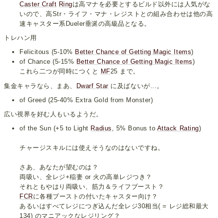
Caster Craft
Ring
は高マナを必要とするビルド以外には人気がな
いので、高Str・ライフ・マナ・レジストとの組み合わせは他の高
速キャスター系Dueler垂涎の高級品となる。
トレハン用
Felicitous (5-10%
Better Chance of Getting Magic Items
)
of Chance (5-15%
Better Chance of Getting Magic Items
)
これら二つが同時につくと
MF
25 まで。
集金キャラなら、まあ、
Dwarf Star
に及ばないが...。
of Greed (25-40% Extra Gold from Monster)
広い視界を好む人もいるようだ。
of the Sun (+5 to Light
Radius
, 5% Bonus to
Attack Rating
)
チャージスキルには使えそうなのはないですね。
さあ、あなたが望むのは？
両吸い、全レジ+稲妻 or 火の高単レジつき？
それともやはり両吸い、筋力＆ライフブースト？
FCR
に各種ブーストの付いたキャスター向け？
あるいはすべてレジにつぎ込んだ全レジ30相当( = レジ総和最大
134) のマニアックなレジリング？