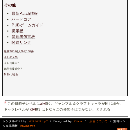
その他
最新Patch情報
ハードコア
PUBゲームガイド
掲示板
管理者伝言板
関連リンク
最新200件
|
人気の100件
今日の人気
今日
?
|昨日
?
総計
?
|接続中
?
MENU編集
*1
この修飾子レベルは
alvl
86。ギャンブル＆クラフトキャラが同じ場合、
キャラレベルが
clvl
83 以下ならこの修飾子はつかない、とされる
レンタルWIKI by
WIKIWIKI.jp*
/ Designed by
Olivia
/
広告について
/ 無料レン
タル掲示板
zawazawa