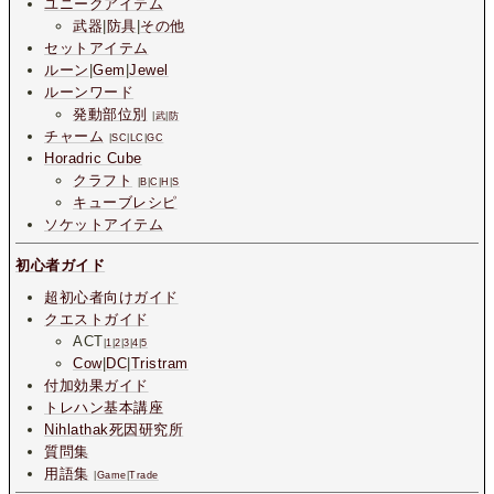
ユニークアイテム
武器
|
防具
|
その他
セットアイテム
ルーン
|
Gem
|
Jewel
ルーンワード
発動部位別
|
武
|
防
チャーム
|
SC
|
LC
|
GC
Horadric Cube
クラフト
|
B
|
C
|
H
|
S
キューブレシピ
ソケットアイテム
初心者ガイド
超初心者向けガイド
クエストガイド
ACT
|
1
|
2
|
3
|
4
|
5
Cow
|
DC
|
Tristram
付加効果ガイド
トレハン基本講座
Nihlathak死因研究所
質問集
用語集
|
Game
|
Trade