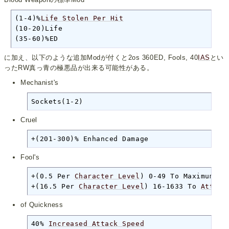
(1-4)%
Life Stolen Per Hit
(10-20)Life

(35-60)%ED
に加え、以下のような追加Modが付くと2os 360ED, Fools, 40
IAS
とい
ったRW真っ青の極悪品が出来る可能性がある。
Mechanist's
Sockets(1-2)
Cruel
+(201-300)% Enhanced Damage
Fool's
+(0.5 Per 
Character Level
) 0-49 To Maximum Da
+(16.5 Per 
Character Level
) 16-1633 To 
Attack
of Quickness
40% 
Increased Attack Speed