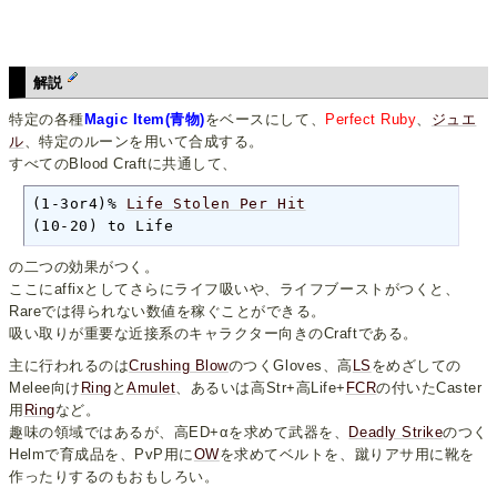
解説
特定の各種
Magic Item(青物)
をベースにして、
Perfect Ruby
、
ジュエ
ル
、特定のルーンを用いて合成する。
すべてのBlood Craftに共通して、
(1-3or4)% 
Life Stolen Per Hit
(10-20) to Life
の二つの効果がつく。
ここにaffixとしてさらにライフ吸いや、ライフブーストがつくと、
Rareでは得られない数値を稼ぐことができる。
吸い取りが重要な近接系のキャラクター向きのCraftである。
主に行われるのは
Crushing Blow
のつくGloves、高
LS
をめざしての
Melee向け
Ring
と
Amulet
、あるいは高Str+高Life+
FCR
の付いたCaster
用
Ring
など。
趣味の領域ではあるが、高ED+αを求めて武器を、
Deadly Strike
のつく
Helmで育成品を、PvP用に
OW
を求めてベルトを、蹴りアサ用に靴を
作ったりするのもおもしろい。