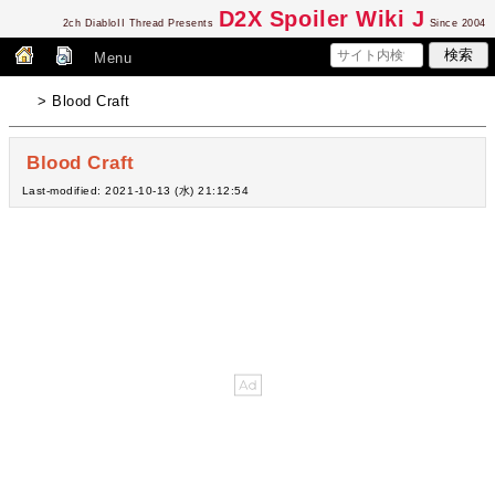
D2
X Spoiler Wiki J
2ch DiabloII Thread Presents
Since 2004
Menu
> Blood Craft
Blood Craft
Last-modified: 2021-10-13 (水) 21:12:54