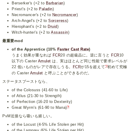
Berserker's (+2 to
Barbarian
)
Priest's (+2 to
Paladin
)
Necromancer's (+2 to
Necromancer
)
Arch-Angel's (+2 to
Sorceress
)
Hierophant's (+2 to
Druid
)
Witch-hunter's (+2 to
Assassin
)
最重要mod
of the Apprentice (10%
Faster Cast Rate
)
うまく効果が重なれば
FCR
20 の超級品に。逆に言うと
FCR
10
以下の Caster
Amulet
は、実はほとんど同じ性能で要求レベルが
*3
22 低いものがレアで存在しうる。
FCR
が15を超えて
初めて究極
の Caster
Amulet
と呼ぶことができるのだ。
ステータスブーストなら、
of the Colosuss (41-60 to Life)
of Atlus (21-30 to Strength)
of Perfection (16-20 to Dexterity)
*4
Great Wyrm's (61-90 to Mana)
PvM近接なら吸いも嬉しい。
of the Locust (4-5% Life Stolen per Hit)
of the Lamprey (6% Life Stolen per Hit)