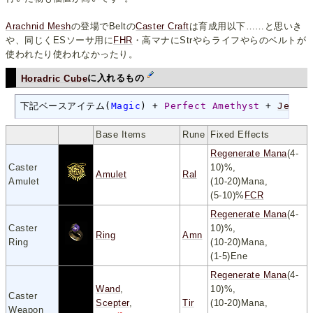
Arachnid Mesh
の登場でBeltの
Caster Craft
は育成用以下……と思いき
や、同じくESソーサ用に
FHR
・高マナにStrやらライフやらのベルトが
使われたり使われなかったり。
Horadric Cube
に入れるもの
下記ベースアイテム(
Magic
) + 
Perfect Amethyst
 + 
Jewel
Base Items
Rune
Fixed Effects
Regenerate Mana
(4-
Caster
10)%,
Amulet
Ral
Amulet
(10-20)Mana,
(5-10)%
FCR
Regenerate Mana
(4-
Caster
10)%,
Ring
Amn
Ring
(10-20)Mana,
(1-5)Ene
Regenerate Mana
(4-
Wand
,
10)%,
Caster
Scepter
,
Tir
(10-20)Mana,
Weapon