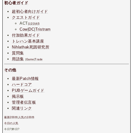
初心者ガイド
超初心者向けガイド
クエストガイド
ACT
|
1
|
2
|
3
|
4
|
5
Cow
|
DC
|
Tristram
付加効果ガイド
トレハン基本講座
Nihlathak死因研究所
質問集
用語集
|
Game
|
Trade
その他
最新Patch情報
ハードコア
PUBゲームガイド
掲示板
管理者伝言板
関連リンク
最新200件
|
人気の100件
今日の人気
今日
?
|昨日
?