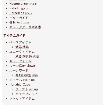
Necromancer
|
ビルド
Paladin
|
ビルド
Sorceress
|
ビルド
ビルドガイド
傭兵
Act
|
1
|
2
|
3
|
5
キャラクター基本要素
アイテムガイド
ベースアイテム
武器
|
防具
ユニークアイテム
武器
|
防具
|
その他
セットアイテム
ルーン
|
Gem
|
Jewel
ルーンワード
発動部位別
|
武
|
防
チャーム
|
SC
|
LC
|
GC
Horadric Cube
クラフト
|
B
|
C
|
H
|
S
キューブレシピ
ソケットアイテム