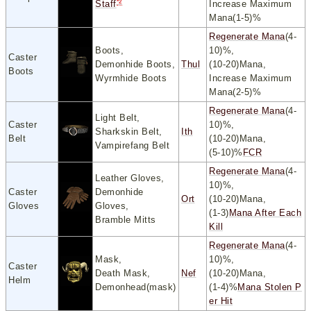
*2
Increase Maximum
Staff
Mana(1-5)%
Regenerate Mana
(4-
Boots,
10)%,
Caster
Demonhide Boots,
Thul
(10-20)Mana,
Boots
Wyrmhide Boots
Increase Maximum
Mana(2-5)%
Regenerate Mana
(4-
Light Belt,
Caster
10)%,
Sharkskin Belt,
Ith
Belt
(10-20)Mana,
Vampirefang Belt
(5-10)%
FCR
Regenerate Mana
(4-
Leather Gloves,
10)%,
Caster
Demonhide
Ort
(10-20)Mana,
Gloves
Gloves,
(1-3)
Mana After Each
Bramble Mitts
Kill
Regenerate Mana
(4-
Mask,
10)%,
Caster
Death Mask,
Nef
(10-20)Mana,
Helm
Demonhead(mask)
(1-4)%
Mana Stolen P
er Hit