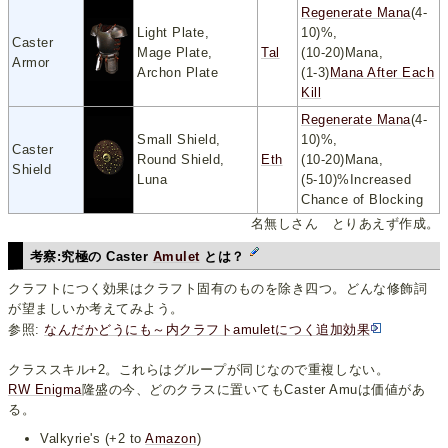
Regenerate Mana
(4-
Light Plate,
10)%,
Caster
Mage Plate,
Tal
(10-20)Mana,
Armor
Archon Plate
(1-3)
Mana After Each
Kill
Regenerate Mana
(4-
Small Shield,
10)%,
Caster
Round Shield,
Eth
(10-20)Mana,
Shield
Luna
(5-10)%Increased
Chance of Blocking
名無しさん とりあえず作成。
考察:究極の Caster
Amulet
とは？
クラフトにつく効果はクラフト固有のものを除き四つ。どんな修飾詞
が望ましいか考えてみよう。
参照:
なんだかどうにも～内クラフトamuletにつく追加効果
クラススキル+2。これらはグループが同じなので重複しない。
RW Enigma
隆盛の今、どのクラスに置いてもCaster Amuは価値があ
る。
Valkyrie's (+2 to
Amazon
)