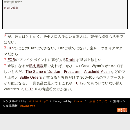
総計
?
|接続中
?
MENU編集
*1
が、外人はともかく、PvP人口の少ない日本人は、製作も取引も活発で
はない。
*2
Orb
ではこのCraftはできない。Orbは杖ではない。宝珠、つまりタマタ
マだから
*3
FCR
のブレイクポイントに癖がある
Druid
は18以上欲しい
*4
余談になるが
吼え馬場
用であれば、ぜひこの Great Wyrm's がついてほ
しいものだ。
The Stone of Jordan
、
Frostburn
、
Arachnid Mesh
などのマ
ナ上昇と
Battle Orders
が重なると護符だけで 300-400 ものマナブースト
が可能となる。一見良品に見えてもこれや
FCR
20 でもついていない限り
Warcries+3,
FCR
10 の青護符の方が強い。
レンタルWIKI by
WIKIWIKI.jp*
/ Designed by
Olivia
/
広告について
/ 無料レン
タル掲示板
zawazawa