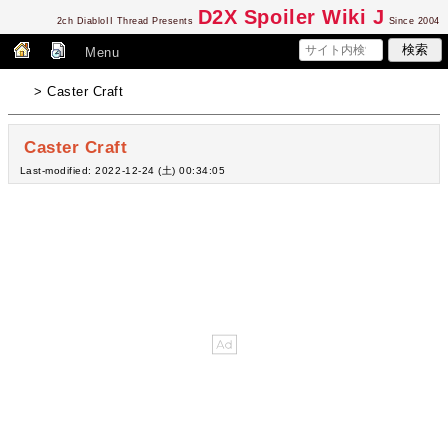
D2
X Spoiler Wiki J
2ch DiabloII Thread Presents
Since 2004
Menu
> Caster Craft
Caster Craft
Last-modified: 2022-12-24 (土) 00:34:05