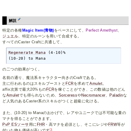
解説
特定の各種
Magic Item(青物)
をベースにして、
Perfect Amethyst
、
ジュエル
、特定のルーンを用いて合成する。
すべてのCaster Craftに共通して、
Regenerate Mana
 (4-10)%

(10-20) to Mana
の二つの効果がつく。
名前の通り、魔法系キャラクター向きのCraftである。
主に行われるのはスキルブーストと
FCR
を求めて
Amulet
。
affix次第で最大20%もの
FCR
を稼ぐことができ、この数値は他のどん
な
Amulet
でも得られないため、
Sorceress
や
Necromancer
、
Paladin
な
ど人気のあるCaster系のスキルがつくと超級に化ける。
また、(10-20) to Manaのおかげで、レアやユニークでは不可能な量の
マナを得ることができます。
PvP ESソーサ
用に
FHR
・高マナを必須とし、そこにレジや
FRW
等が
*1
付いた物も価値が高いです
。