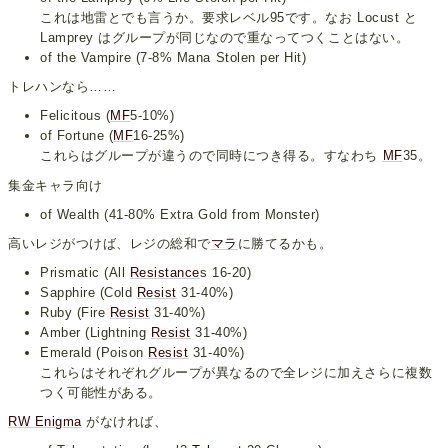
これは地雷とでも言うか。要求レベル95です。なお Locust と
Lamprey はグループが同じなので重なってつくことはない。
of the Vampire (7-8% Mana Stolen per Hit)
トレハンなら……
Felicitous (
MF
5-10%)
of Fortune (
MF
16-25%)
これらはグループが違うので同時につき得る。すなわち
MF
35。
集金キャラ向け
of Wealth (41-80% Extra Gold from Monster)
高いレジがつけば、レジの総和で
マラ
に勝てるかも。
Prismatic (All
Resistance
s 16-20)
Sapphire (Cold
Resist
31-40%)
Ruby (Fire
Resist
31-40%)
Amber (Lightning
Resist
31-40%)
Emerald (Poison
Resist
31-40%)
これらはそれぞれグループが異なるので全レジに加えさらに複数
つく可能性がある。
RW Enigma
がなければ、