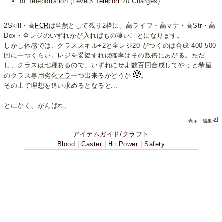
of Teleportation (Level3
Teleport
20 Charges)
2Skill・高
FCR
は当然として残り2枠に、高ライフ・高マナ・高Str・高
Dex・全レジのいずれかが入ればもの凄いことになります。
しかし体感では、クラススキル+2と全レジ20 がつくのは合成 400-500
回に一つくらい。レジを妥協すれば確率はその数倍にあがる。ただ
し、クラスは七種あるので、いずれにせよ数百回合成してやっと希望
のクラス専用劣化
マラ
一つ出来るかどうか
。
その上で理想を追い求めるとなると...
とにかく、がんばれ。
表示
｜
編集
アイテムガイド/クラフト
Blood
|
Caster
|
Hit Power
|
Safety