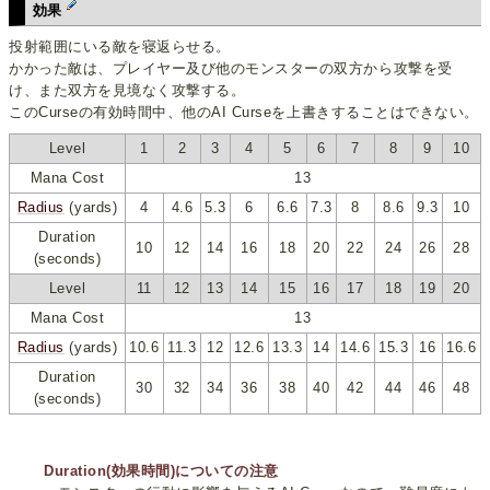
効果
投射範囲にいる敵を寝返らせる。
かかった敵は、プレイヤー及び他のモンスターの双方から攻撃を受
け、また双方を見境なく攻撃する。
このCurseの有効時間中、他のAI Curseを上書きすることはできない。
Level
1
2
3
4
5
6
7
8
9
10
Mana Cost
13
Radius
(yards)
4
4.6
5.3
6
6.6
7.3
8
8.6
9.3
10
Duration
10
12
14
16
18
20
22
24
26
28
(seconds)
Level
11
12
13
14
15
16
17
18
19
20
Mana Cost
13
Radius
(yards)
10.6
11.3
12
12.6
13.3
14
14.6
15.3
16
16.6
Duration
30
32
34
36
38
40
42
44
46
48
(seconds)
Duration(効果時間)についての注意