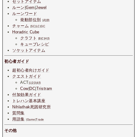
セットアイテム
ルーン
|
Gem
|
Jewel
ルーンワード
発動部位別
|
武
|
防
チャーム
|
SC
|
LC
|
GC
Horadric Cube
クラフト
|
B
|
C
|
H
|
S
キューブレシピ
ソケットアイテム
初心者ガイド
超初心者向けガイド
クエストガイド
ACT
|
1
|
2
|
3
|
4
|
5
Cow
|
DC
|
Tristram
付加効果ガイド
トレハン基本講座
Nihlathak死因研究所
質問集
用語集
|
Game
|
Trade
その他