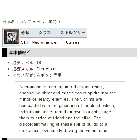
日本名：コンフューズ 略称：
分類
クラス
スキルツリー
Skill
Necromancer
Curses
基本情報
必要レベル: 18
必要スキル
:
Dim Vision
マウス配置: 右ボタン専用
Necromancers can tap into the spirit realm,
channeling bitter and
misc
hievous spirits into the
minds of nearby enemies. The victims are
bombarded with the gibbering of the dead, which,
indistinguishable from their own thoughts, urge
them to strike at friend and foe alike. The
discordant wailing of these spirits builds to a
crescendo, eventually driving the victim mad.