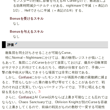
モンスターの行動に影響を与えるAI Curseなので、難易度によ
る効果時間減少ペナルティがある。nightmareで半減（＝表記の
1/2）、Hellでさらに半減（＝表記の1/4）する。
Bonusを受けるスキル
なし
Bonusを与えるスキル
なし
評価
敵集団を同士討ちさせることが可能なCurse。
特にNormal～Nightmareにかけては、敵の物理レジストが低いこと
もあって、集団にこのCurseをかけて放置しておけば、傭兵や召喚軍団
がサクサクと片付けてくれるだろう。標的が分散するので、手痛い一
撃の集中砲火が飛んできそうな場面では非常に有効である。
しかし、
Confuse
にかかったモンスターが画面外の敵の索敵網に捕ま
ると、予想もしなかった量の敵を呼び寄せてくることがあるので、戦
力のそれほど充実していないパーティプレイでは、下手に唱えると地
*1
獄を見るかもしれない。
さらに、
Confuse
はAI Curse以外ならば上書き可能なことも忘れては
ならない。Chaos Sanctuaryでは、Oblivion Knightが別のCurseを容赦
なく上書きしてくるので、前線の戦況がものの数秒で一変する可能性