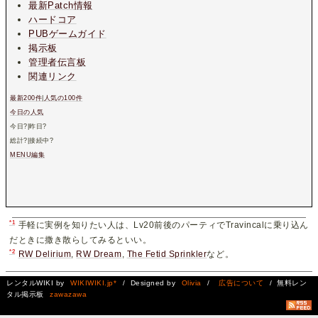
最新Patch情報
ハードコア
PUBゲームガイド
掲示板
管理者伝言板
関連リンク
最新200件
|
人気の100件
今日の人気
今日
?
|昨日
?
総計
?
|接続中
?
MENU編集
*1
手軽に実例を知りたい人は、Lv20前後のパーティでTravincalに乗り込ん
だときに撒き散らしてみるといい。
*2
RW Delirium
,
RW Dream
,
The Fetid Sprinkler
など。
レンタルWIKI by
WIKIWIKI.jp*
/ Designed by
Olivia
/
広告について
/ 無料レン
タル掲示板
zawazawa