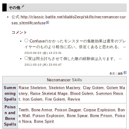
その他
公式:
http://classic.battle.net/diablo2exp/skills/necromancer-cur
ses.shtml#confuse
コメント
Confuse
のかかったモンスターの集敵効果は通常のプレ
イヤーのものより相当に広い。倍近くあると思われる。 --
2010-04-02 (金) 13:23:31
実は同士討ちさせて倒した敵の経験値は入ります。 --
2011-03-10 (木) 23:00:47
表示
｜
編集
Necromancer
Skills
Summ
Raise Skeleton
,
Skeleton Mastery
,
Clay Golem
,
Golem Ma
oning
stery
,
Raise Skeletal Mage
,
Blood Golem
,
Summon Resis
Spells
t
,
Iron Golem
,
Fire Golem
,
Revive
Poiso
Teeth
,
Bone Armor
,
Poison Dagger
,
Corpse Explosion
,
Bon
n and
e Wall
,
Poison Explosion
,
Bone Spear
,
Bone Prison
,
Poiso
Bone
n Nova
,
Bone Spirit
Spells