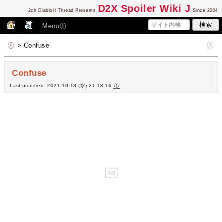
D2
X Spoiler Wiki J
2ch DiabloII Thread Presents
Since 2004
Menu
> Confuse
Confuse
Last-modified: 2021-10-13 (水) 21:13:16