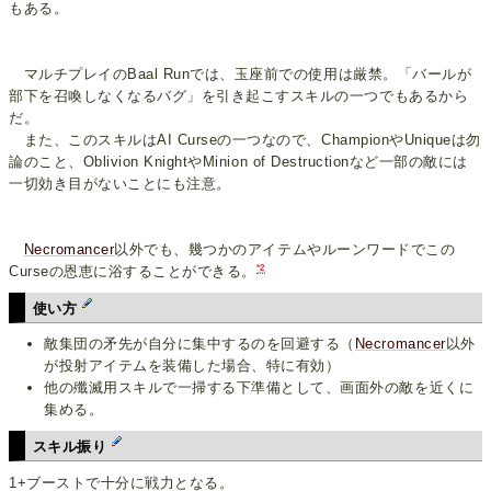
もある。
マルチプレイのBaal Runでは、玉座前での使用は厳禁。「バールが
部下を召喚しなくなるバグ」を引き起こすスキルの一つでもあるから
だ。
また、このスキルはAI Curseの一つなので、ChampionやUniqueは勿
論のこと、Oblivion KnightやMinion of Destructionなど一部の敵には
一切効き目がないことにも注意。
Necromancer
以外でも、幾つかのアイテムやルーンワードでこの
*2
Curseの恩恵に浴することができる。
使い方
敵集団の矛先が自分に集中するのを回避する（
Necromancer
以外
が投射アイテムを装備した場合、特に有効）
他の殲滅用スキルで一掃する下準備として、画面外の敵を近くに
集める。
スキル振り
1+ブーストで十分に戦力となる。