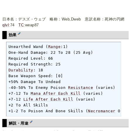
日本名：デスズ・ウェブ 略称：Web,Dweb 意訳名称：死神の円網
qlvl
:74
TC
:weap87
効果
Unearthed Wand (
Range
:1)

One-Hand Damage: 22 To 28 (25 Avg)

Required Level: 66

Durability
: 18

Base Weapon Speed: [0]

+50% Damage To Undead

-40-50% To Enemy Poison 
Resistance
 (varies)

+7-12 To 
Mana After Each Kill
 (varies)

+7-12 
Life After Each Kill
 (varies)

+2 To All Skills

+1-2 To Poison And Bone Skills (
Necromancer
 Only)
解説・用途