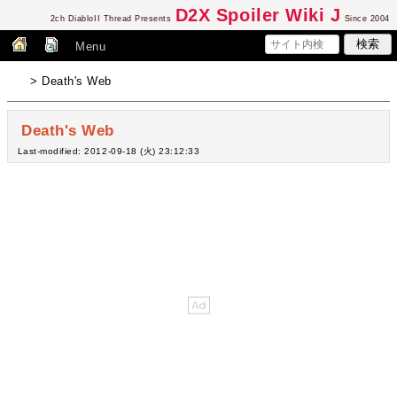
D2
X Spoiler Wiki J
2ch DiabloII Thread Presents
Since 2004
Menu
> Death's Web
Death's Web
Last-modified: 2012-09-18 (火) 23:12:33