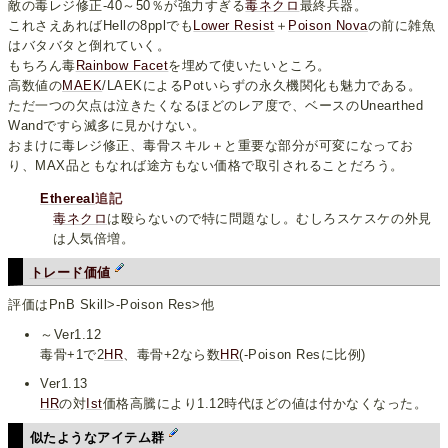
敵の毒レジ修正-40～50％が強力すぎる
毒ネクロ
最終兵器。
これさえあればHellの8pplでも
Lower Resist
＋
Poison Nova
の前に雑魚
はバタバタと倒れていく。
もちろん毒
Rainbow Facet
を埋めて使いたいところ。
高数値の
MAEK
/LAEKによるPotいらずの永久機関化も魅力である。
ただ一つの欠点は泣きたくなるほどのレア度で、ベースのUnearthed
Wandですら滅多に見かけない。
おまけに毒レジ修正、毒骨スキル＋と重要な部分が可変になってお
り、MAX品ともなれば途方もない価格で取引されることだろう。
Ethereal
追記
毒ネクロ
は殴らないので特に問題なし。むしろスケスケの外見
は人気倍増。
トレード価値
評価はPnB Skill>-Poison Res>他
～Ver1.12
毒骨+1で2
HR
、毒骨+2なら数
HR
(-Poison Resに比例)
Ver1.13
HR
の対
Ist
価格高騰により1.12時代ほどの値は付かなくなった。
似たようなアイテム群