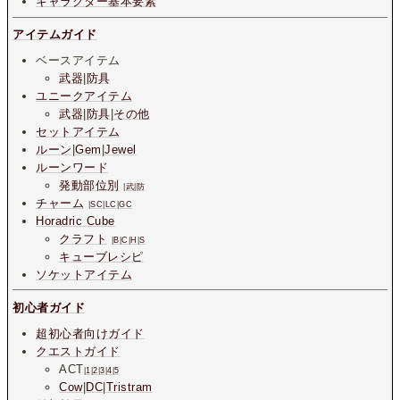
キャラクター基本要素
アイテムガイド
ベースアイテム
武器
|
防具
ユニークアイテム
武器
|
防具
|
その他
セットアイテム
ルーン
|
Gem
|
Jewel
ルーンワード
発動部位別
|
武
|
防
チャーム
|
SC
|
LC
|
GC
Horadric Cube
クラフト
|
B
|
C
|
H
|
S
キューブレシピ
ソケットアイテム
初心者ガイド
超初心者向けガイド
クエストガイド
ACT
|
1
|
2
|
3
|
4
|
5
Cow
|
DC
|
Tristram