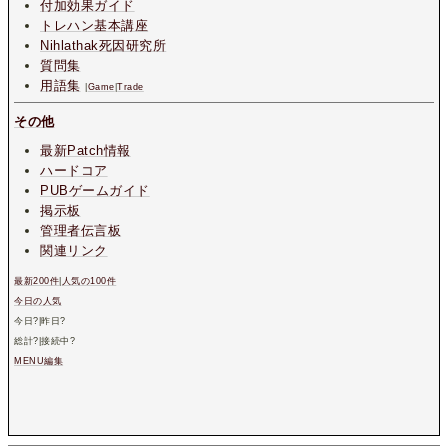
付加効果ガイド
トレハン基本講座
Nihlathak死因研究所
質問集
用語集
|
Game
|
Trade
その他
最新Patch情報
ハードコア
PUBゲームガイド
掲示板
管理者伝言板
関連リンク
最新200件
|
人気の100件
今日の人気
今日
?
|昨日
?
総計
?
|接続中
?
MENU編集