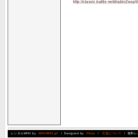
http://classic.battle.net/diablo2exp
レンタルWIKI by
WIKIWIKI.jp*
/ Designed by
Olivia
/
広告について
/ 無料