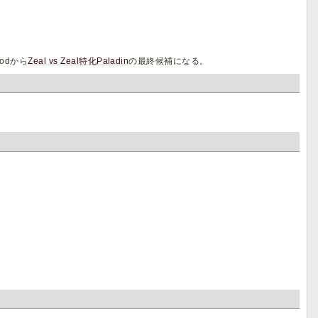
Modから
Zeal vs Zeal特化Paladin
の最終候補になる。