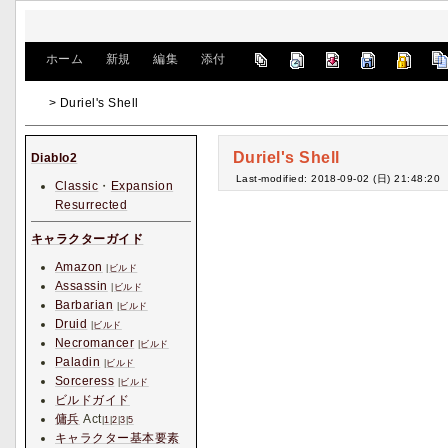
[
ホーム
|
新規
|
編集
|
添付
]
> Duriel's Shell
Duriel's Shell
Diablo2
Last-modified: 2018-09-02 (日) 21:48:20
Classic
・
Expansion
Resurrected
キャラクターガイド
Amazon
|
ビルド
Assassin
|
ビルド
Barbarian
|
ビルド
Druid
|
ビルド
Necromancer
|
ビルド
Paladin
|
ビルド
Sorceress
|
ビルド
ビルドガイド
傭兵
Act
|
1
|
2
|
3
|
5
キャラクター基本要素