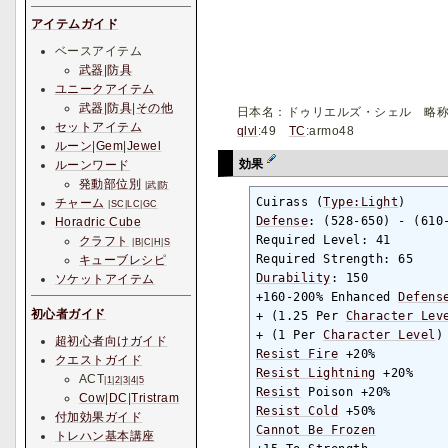
アイテムガイド
ベースアイテム
武器
|
防具
ユニークアイテム
武器
|
防具
|
その他
日本名：ドゥリエルズ・シェル 略
セットアイテム
qlvl
:49
TC
:armo48
ルーン
|
Gem
|
Jewel
効果
ルーンワード
発動部位別
|
武
|
防
Cuirass (
Type:Light
チャーム
|
SC
|
LC
|
GC
Defense
: (528-650) - (610
Horadric Cube
Required Level: 41

クラフト
|
B
|
C
|
H
|
S
キューブレシピ
Durability
: 150

ソケットアイテム
+160-200% Enhanced 
Defens
初心者ガイド
+ (1.25 Per 
Character Lev
+ (1 Per 
Character Level
)
超初心者向けガイド
Resist Fire
クエストガイド
Resist Lightning
ACT
|
1
|
2
|
3
|
4
|
5
Resist
Cow
|
DC
|
Tristram
Resist Cold
付加効果ガイド
Cannot Be Frozen
トレハン基本講座