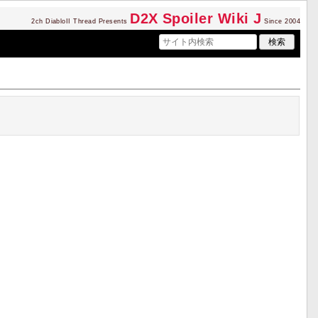
D2
X Spoiler Wiki J
2ch DiabloII Thread Presents
Since 2004