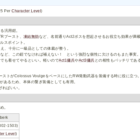
25 Per
Character Level
)
する汎用鎧。
TRブースト、
凍結無効
など、名前通りAct2ボスを想起させるお役立ち効果が満
ールスポイント。
を超え、十分に一級品としての体裁が整う。
Rなど、この鎧でなければ補えない！ という強烈な個性に欠けるのもまた事実
にでも着せてやるといい。軽いので
Act1傭兵
や
Act3傭兵
との相性もバッチリであ
ストがColossus VoulgeをベースにしたRW発動武器を装備する時に役に立つ
があるため、本体の繋ぎ装備としても有用。
げればいい。
えめ。
berk
302-1503)
ter Level
)