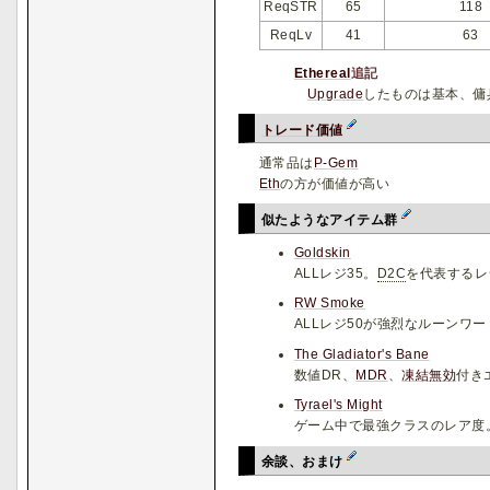
ReqSTR
65
118
ReqLv
41
63
Ethereal
追記
Upgrade
したものは基本、傭
トレード価値
通常品は
P-Gem
Eth
の方が価値が高い
似たようなアイテム群
Goldskin
ALLレジ35。
D2C
を代表するレ
RW Smoke
ALLレジ50が強烈なルーンワー
The Gladiator's Bane
数値DR、
MDR
、
凍結無効
付き
Tyrael's Might
ゲーム中で最強クラスのレア度
余談、おまけ