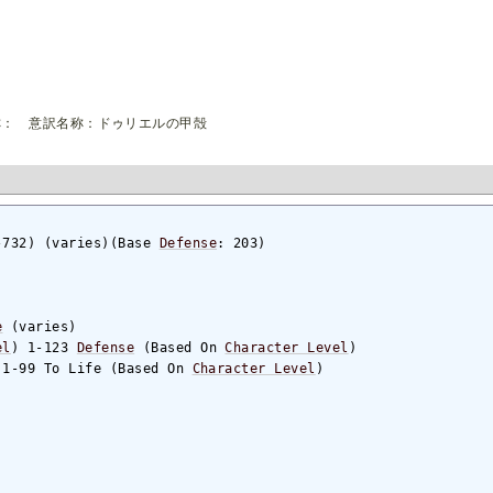
称： 意訳名称：ドゥリエルの甲殻
-732) (varies)(Base 
Defense
: 203)

e
 (varies)

el
) 1-123 
Defense
 (Based On 
Character Level
)

 1-99 To Life (Based On 
Character Level