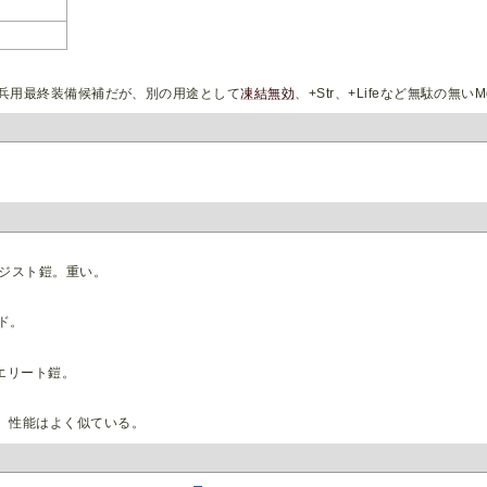
兵用最終装備候補だが、別の用途として
凍結無効
、+Str、+Lifeなど無駄の無い
ジスト鎧。重い。
ド。
エリート鎧。
。性能はよく似ている。