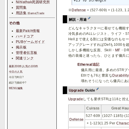
+15 To Strength
Nihlathak死因研究所
質問集
※
Defense
= (527-609) + (1-123, 1.
用語集
|
Game
|
Trade
解説・用途
その他
どんなキャラクターに着せても機能
最新Patch情報
冷気多めのALLレジスト、ライフ・S
ハードコア
Hellまで使える割には安価なのもセ
PUBゲームガイド
アップグレードすればDefも1000
掲示板
しかし多機能な反面、Skill・
MF
・D
管理者伝言板
他の装備と迷ったら、ひとまず傭兵
関連リンク
Ethereal
追記
最新200件
|
人気の100件
傭兵用に最適。多めのSTRブー
今日の人気
Ethでも76と豊富な
Durability
今日
?
|昨日
?
壊れそうになったら傭兵にあ
総計
?
|接続中
?
MENU編集
Upgrade
Guide
Upgrade
しても要求STRは118と控
Cuirass
Great Hau
527-609
(1027-1185)-(1
Defense
+ 1-123(1.25 Per
Charac