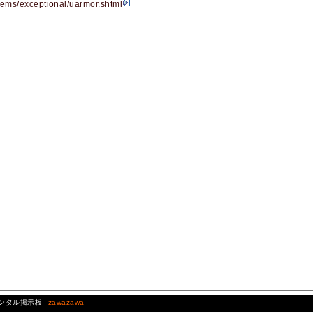
/items/exceptional/uarmor.shtml
レンタル掲示板
zawazawa