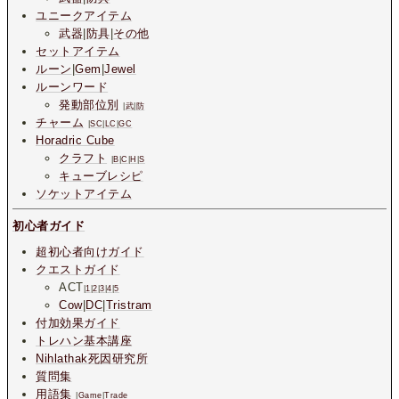
ユニークアイテム
武器
|
防具
|
その他
セットアイテム
ルーン
|
Gem
|
Jewel
ルーンワード
発動部位別
|
武
|
防
チャーム
|
SC
|
LC
|
GC
Horadric Cube
クラフト
|
B
|
C
|
H
|
S
キューブレシピ
ソケットアイテム
初心者ガイド
超初心者向けガイド
クエストガイド
ACT
|
1
|
2
|
3
|
4
|
5
Cow
|
DC
|
Tristram
付加効果ガイド
トレハン基本講座
Nihlathak死因研究所
質問集
用語集
|
Game
|
Trade