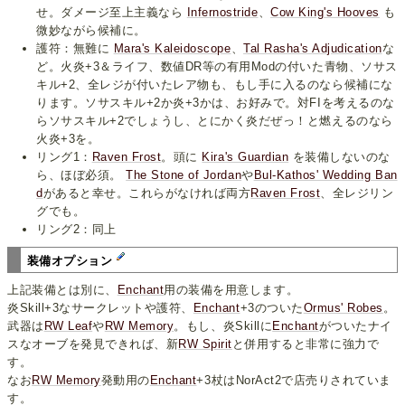
せ。ダメージ至上主義なら
Infernostride
、
Cow King's Hooves
も
微妙ながら候補に。
護符：無難に
Mara's Kaleidoscope
、
Tal Rasha's Adjudication
な
ど。火炎+3＆ライフ、数値DR等の有用Modの付いた青物、ソサス
キル+2、全レジが付いたレア物も、もし手に入るのなら候補にな
ります。ソサスキル+2か炎+3かは、お好みで。対FIを考えるのな
らソサスキル+2でしょうし、とにかく炎だぜっ！と燃えるのなら
火炎+3を。
リング1：
Raven Frost
。頭に
Kira's Guardian
を装備しないのな
ら、ほぼ必須。
The Stone of Jordan
や
Bul-Kathos' Wedding Ban
d
があると幸せ。これらがなければ両方
Raven Frost
、全レジリン
グでも。
リング2：同上
装備オプション
上記装備とは別に、
Enchant
用の装備を用意します。
炎Skill+3なサークレットや護符、
Enchant
+3のついた
Ormus' Robes
。
武器は
RW Leaf
や
RW Memory
。もし、炎Skillに
Enchant
がついたナイ
スなオーブを発見できれば、新
RW Spirit
と併用すると非常に強力で
す。
なお
RW Memory
発動用の
Enchant
+3杖はNorAct2で店売りされていま
す。