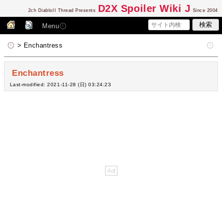
D2
X Spoiler Wiki J
2ch DiabloII Thread Presents
Since 2004
Menu
> Enchantress
Enchantress
Last-modified: 2021-11-28 (日) 03:24:23