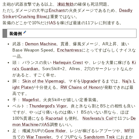
主砲が武器攻撃である以上、
凍結無効
の確保も死活問題。
ただしダメージの大半は
Enchant
の火炎ダメージであるため、
Deadly
Strike
や
Crushing Blow
は重要ではない。
装備のどこかで10%だけ
IAS
を稼げば最速の11フレに到達する。
装備例
武器：
Demon Machine
。貫通、爆風ダメージ、AR上昇、速い
Base Weapon Speed。
Enchantress
にとってすばらしくナイスな
一品。
頭： バランスの良い
Harlequin Crest
や、レジを大量に稼げる
Ki
ra's Guardian
。SorcSkill+2、Allres、2穴のサークレットなんか
があると、すごく幸せ。
胴：
Skin of the Vipermagi
。マギを
Upgrade
するまでは、
Naj's L
ight Plate
が十分使える。
RW Chains of Honor
が発動できれば最
高です。
手：
Magefist
。火炎Skill+が嬉しい定番装備。
ベルト：
Thundergod's Vigor
。炎と氷なら割とBSとの相性も良い
ですが、やっぱり痛いものは痛い！ BSがいない所なら、ほぼ
100%貫通になる
Razortail
も便利。
Nosferatu's Coil
で11フレ
De
mon Machine
の
IAS
調整もいい。
足： 殲滅力UPの
Gore Rider
、レジが稼げるレアブーツや、
MF
目
当ての
War Traveler
。ライフUPなら
Sandstorm Trek
におまか