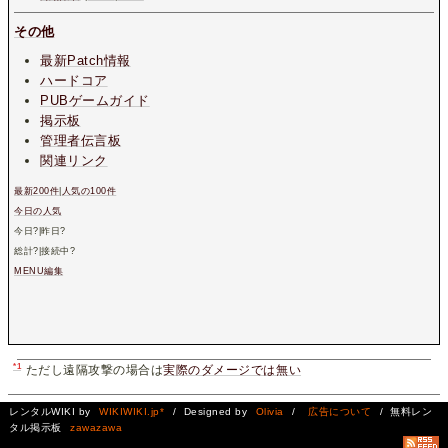
その他
最新Patch情報
ハードコア
PUBゲームガイド
掲示板
管理者伝言板
関連リンク
最新200件
|
人気の100件
今日の人気
今日
?
|昨日
?
総計
?
|接続中
?
MENU編集
*1
ただし遠隔攻撃の場合は
実際のダメージでは無い
レンタルWIKI by
WIKIWIKI.jp*
/ Designed by
Olivia
/
広告について
/ 無料レン
タル掲示板
zawazawa