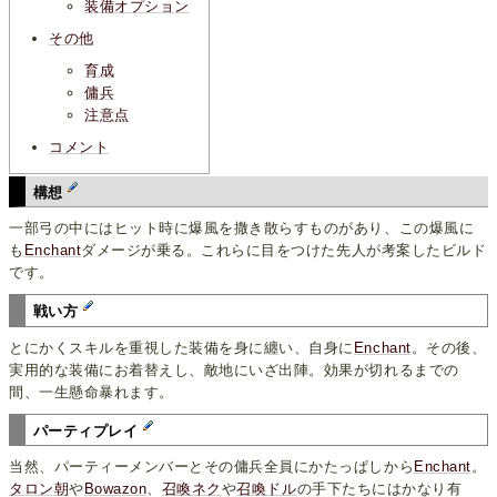
装備オプション
その他
育成
傭兵
注意点
コメント
構想
一部弓の中にはヒット時に爆風を撒き散らすものがあり、この爆風に
も
Enchant
ダメージが乗る。これらに目をつけた先人が考案したビルド
です。
戦い方
とにかくスキルを重視した装備を身に纏い、自身に
Enchant
。その後、
実用的な装備にお着替えし、敵地にいざ出陣。効果が切れるまでの
間、一生懸命暴れます。
パーティプレイ
当然、パーティーメンバーとその傭兵全員にかたっぱしから
Enchant
。
タロン朝
や
Bowazon
、
召喚ネク
や
召喚ドル
の手下たちにはかなり有