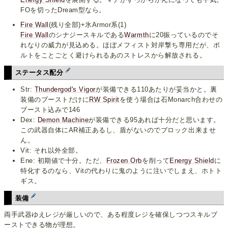
FOを切ったDream型なら。
Fire Wall
(残り全部)+氷Armor系(1)
Fire Wall
のシナジースキルである
Warmth
に20振っているのでそ
れなりの威力が見込める。ほぼメフィスト対岸撃ち専用だが、ボ
ルトをことごとく避けられるあのストレスから解放される。
ステータス配分
Str:
Thundergod's Vigor
が装備できる110あたりが妥当かと。裏
装備のブーストだけに
RW Spirit
を使う場合は石Monarch合わせの
ブースト込みで146
Dex:
Demon Machine
が装備できる95あれば十分だと思います。
この武器自体にAR補正あるし、盾がないのでブロック出来ませ
ん。
Vit: それ以外全部。
Ene: 初期値で十分。ただ、
Frozen Orb
を削って
Energy Shield
に
特化するのなら、Vitの代わりに鬼のように注いでしまえ、ホトト
ギス。
装備
両手武器ゆえレジが厳しいので、ある程度レジを確保しつつスキルブ
ーストできる物が理想。