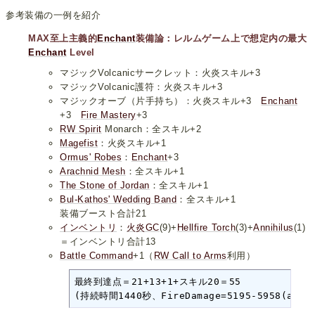
参考装備の一例を紹介
MAX至上主義的
Enchant
装備論：レルムゲーム上で想定内の最大
Enchant
Level
マジックVolcanicサークレット：火炎スキル+3
マジックVolcanic護符：火炎スキル+3
マジックオーブ（片手持ち）：火炎スキル+3
Enchant
+3
Fire Mastery
+3
RW Spirit
Monarch：全スキル+2
Magefist
：火炎スキル+1
Ormus' Robes
：
Enchant
+3
Arachnid Mesh
：全スキル+1
The Stone of Jordan
：全スキル+1
Bul-Kathos' Wedding Band
：全スキル+1
装備ブースト合計21
インベントリ
：
火炎GC
(9)+
Hellfire Torch
(3)+
Annihilus
(1)
＝インベントリ合計13
Battle Command
+1（
RW Call to Arms
利用）
最終到達点＝21+13+1+スキル20＝55

(持続時間1440秒、FireDamage=5195-5958(ave=5