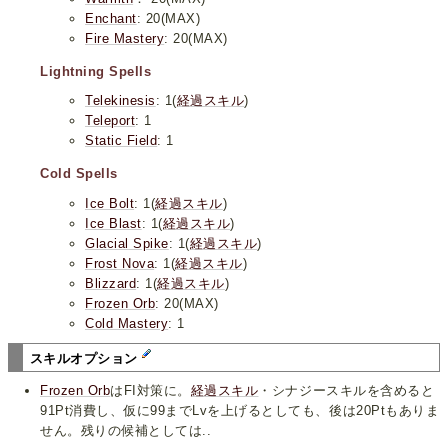
Enchant
: 20(MAX)
Fire Mastery
: 20(MAX)
Lightning Spells
Telekinesis
: 1(
経過スキル
)
Teleport
: 1
Static Field
: 1
Cold Spells
Ice Bolt
: 1(
経過スキル
)
Ice Blast
: 1(
経過スキル
)
Glacial Spike
: 1(
経過スキル
)
Frost Nova
: 1(
経過スキル
)
Blizzard
: 1(
経過スキル
)
Frozen Orb
: 20(MAX)
Cold Mastery
: 1
スキルオプション
Frozen Orb
はFI対策に。
経過スキル
・シナジースキルを含めると
91Pt消費し、仮に99までLvを上げるとしても、後は20Ptもありま
せん。残りの候補としては..