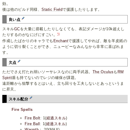
効。
後は他のビルド同様、
Static Field
で援護したりします。
良い点
スキル
GC
を大量に搭載したりしなくても、表記ダメージが10k超えし
*1
たりするのがなにげにすごい。
作成したばかりのキャラでも
Enchant
で援護してやれば、敵を羊皮紙の
ように切り裂くことができ、ニュービーなみんなから非常に喜ばれま
す。
欠点
ただでさえ打たれ弱いソーサレスなのに両手武器。
The Oculus
も
RW
Spirit
盾も持てないのでレジの確保が課題。
遠距離から狙撃するとはいえ、立ち回りを工夫しないとあっというま
に昇天。
スキル配分
Fire Spells
Fire Bolt
: 1(
経過スキル
)
Fire Ball
: 1(
経過スキル
)
Warmth
： 20(MAX)