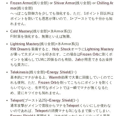
Frozen Armor
(残り全部) or
Shiver Armor
(残り全部) or
Chilling Ar
mor
(残り全部)
へっぽこな防御力を少しでも強化する。ただ、1ポイント目以外は
ポイントを割いても恩恵が薄いので、1+ブーストでも十分かも知
れません。
Cold Mastery
(残り全部)+氷Armor系(1)
FI対策を強化する。無難といえば無難。
Lightning Mastery
(残り全部)+氷Armor系(1)
RW Dream
を装備すると、
Holy Shock
オーラに
Lightning Mastery
が乗って大ダメージを叩き出す。この場合は
Frozen Orb
に割くポ
イントを減らしてLMに20振るのも有効。
Jah
が用意できるお金持
ちな貴方に。
Telekinesis
(残り全部)+
Energy Shield
(1~)
基本的にマナが余る上、
Warmth
効果で大量に回復していくのでこ
れも便利。ただ、
Frozen Orb
を削ってこちらにポイントを割くく
らいでないと、生半可なポイントでは一瞬でマナが無くなるた
め、逆にキツイかも知れません。
Teleport
(ブースト込25)+
Energy Shield
(1~)
通常攻撃がメインで普段からマナを
Teleport
くらいにしか使わな
いのであれば、
Teleport
の消費マナも0になるまで振ってしまい、
Energy Shield
を展開する。マナがすっからかんになっても平気。