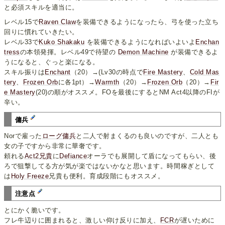
と必須スキルを適当に。
レベル15で
Raven Claw
を装備できるようになったら、弓を使った立ち
回りに慣れていきたい。
レベル33で
Kuko Shakaku
を装備できるようになればいよいよ
Enchan
tress
の本領発揮。レベル49で待望の
Demon Machine
が装備できるよ
うになると、ぐっと楽になる。
スキル振りは
Enchant
（20）→(Lv30の時点で
Fire Mastery
、
Cold Mas
tery
、
Frozen Orb
に各1pt）→
Warmth
（20）→
Frozen Orb
（20）→
Fir
e Mastery
(20)の順がオススメ。FOを最後にするとNM Act4以降のFIが
辛い。
傭兵
Norで雇った
ローグ傭兵
と二人で射まくるのも良いのですが、二人とも
女の子ですから非常に華奢です。
頼れる
Act2兄貴
に
Defiance
オーラでも展開して盾になってもらい、後
ろで狙撃してる方が気が楽ではないかなと思います。時間稼ぎとして
は
Holy Freeze
兄貴も便利。育成段階にもオススメ。
注意点
とにかく脆いです。
フレ牛辺りに囲まれると、激しい仰け反りに加え、
FCR
が遅いために