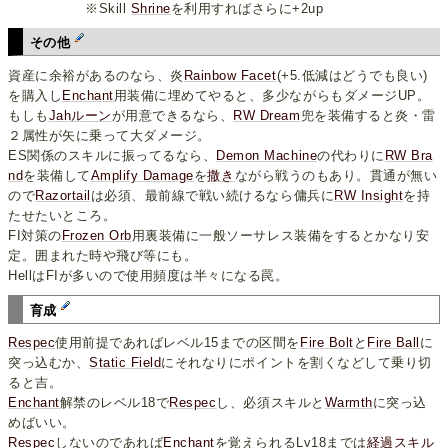
※Skill
Shrine
を利用すればさらに+2up
その他
資産に余裕があるのなら、炎
Rainbow Facet
(+5.低減はどうでも良い)
を購入し
Enchant
用装備に埋めてやると、多少ながらもダメージUP。
もしも
Jahルーン
が用意できるなら、
RW Dream
兜を装備すると炎・雷
２属性が矢に乗って大ダメージ。
ES関係のスキルに振ってるなら、
Demon Machine
の代わりに
RW Bra
nd
を装備して
Amplify Damage
を
撒き
ながら戦うのもあり。貫通が無い
ので
Razortail
は必須、最前線で戦い続けるなら傭兵に
RW Insight
を持
たせたいところ。
FI対策の
Frozen Orb
用裏装備に一般ソーサレス装備をするとかなり安
定。囲まれた時や飛び等にも。
HellはFIが多いので使用頻度は半々になる罠。
育成
Respec
使用前提であればレベル15までの区間を
Fire Bolt
と
Fire Ball
に
突っ込むか、
Static Field
にそれなりにポイントを割くなどして乗り切
ると吉。
Enchant
解禁のレベル18で
Respec
し、必須スキルと
Warmth
に突っ込
めばいい。
Respec
しないのであれば
Enchant
を覚えられるLv18までは
経過スキル