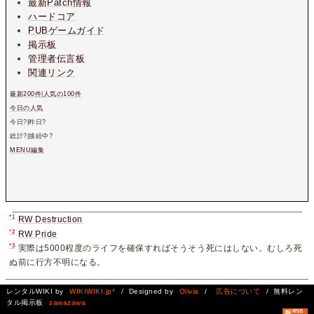
最新Patch情報
ハードコア
PUBゲームガイド
掲示板
管理者伝言板
関連リンク
最新200件
|
人気の100件
今日の人気
今日
?
|昨日
?
総計
?
|接続中
?
MENU編集
*1
RW Destruction
*2
RW Pride
*3
実際は5000程度のライフを確保すればそうそう死にはしない。むしろ死
ぬ前に行方不明になる。
レンタルWIKI by
WIKIWIKI.jp*
/ Designed by
Olivia
/
広告について
/ 無料レン
タル掲示板
zawazawa