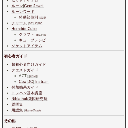
セットアイテム
ルーン
|
Gem
|
Jewel
ルーンワード
発動部位別
|
武
|
防
チャーム
|
SC
|
LC
|
GC
Horadric Cube
クラフト
|
B
|
C
|
H
|
S
キューブレシピ
ソケットアイテム
初心者ガイド
超初心者向けガイド
クエストガイド
ACT
|
1
|
2
|
3
|
4
|
5
Cow
|
DC
|
Tristram
付加効果ガイド
トレハン基本講座
Nihlathak死因研究所
質問集
用語集
|
Game
|
Trade
その他