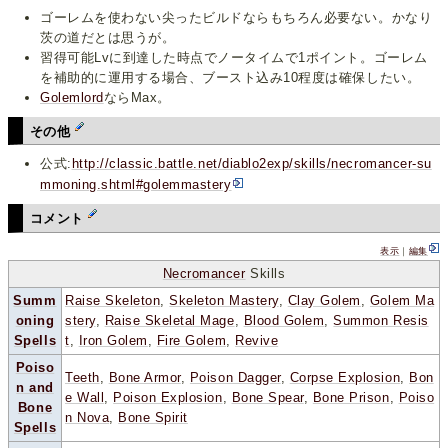
ゴーレムを使わない尖ったビルドならもちろん必要ない。かなり
茨の道だとは思うが。
習得可能Lvに到達した時点でノータイムで1ポイント。ゴーレム
を補助的に運用する場合、ブースト込み10程度は確保したい。
Golemlord
ならMax。
その他
公式:
http://classic.battle.net/diablo2exp/skills/necromancer-su
mmoning.shtml#golemmastery
コメント
表示
｜
編集
Necromancer
Skills
Summ
Raise Skeleton
,
Skeleton Mastery
,
Clay Golem
,
Golem Ma
oning
stery
,
Raise Skeletal Mage
,
Blood Golem
,
Summon Resis
Spells
t
,
Iron Golem
,
Fire Golem
,
Revive
Poiso
Teeth
,
Bone Armor
,
Poison Dagger
,
Corpse Explosion
,
Bon
n and
e Wall
,
Poison Explosion
,
Bone Spear
,
Bone Prison
,
Poiso
Bone
n Nova
,
Bone Spirit
Spells