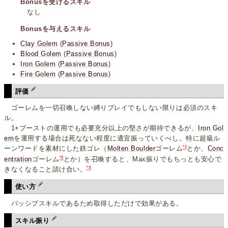
Bonusを受けるスキル
なし
Bonusを与えるスキル
Clay Golem
(
Passive Bonus
)
Blood Golem
(
Passive Bonus
)
Iron Golem
(
Passive Bonus
)
Fire Golem
(
Passive Bonus
)
評価
ゴーレムを一切召喚しない縛りプレイでもしない限りは必須のスキ
ル。
1+ブーストの運用でも必要充分以上の堅さが期待できるが、
Iron Gol
em
を運用する場合は死なない程度に適宜振っていくべし。特に超級ル
*1
ーンワードを素材にした鉄ゴレ（
Molten Boulder
ゴーレム
とか、
Conc
*2
entration
ゴーレム
とか）を召喚すると、Max振りでもちっとも安心で
*3
きなくなること請け合い。
使い方
パッシブスキルであるため取得しただけで効果がある。
スキル振り