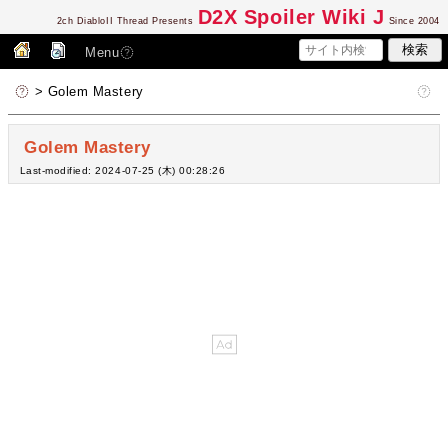
D2
X Spoiler Wiki J
2ch DiabloII Thread Presents
Since 2004
Menu
> Golem Mastery
Golem Mastery
Last-modified: 2024-07-25 (木) 00:28:26