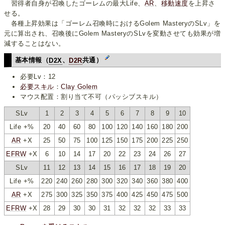
習得者自身が召喚したゴーレムの最大Life、
AR
、
移動速度
を上昇さ
せる。
各種上昇効果は「ゴーレム召喚時におけるGolem MasteryのSLv」を
元に算出され、召喚後にGolem MasteryのSLvを変動させても効果が増
減することはない。
基本情報（
D2X
、
D2R
共通）
必要Lv：12
必要スキル
：
Clay Golem
マウス配置：割り当て不可（パッシブスキル）
SLv
1
2
3
4
5
6
7
8
9
10
Life +%
20
40
60
80
100
120
140
160
180
200
AR
+X
25
50
75
100
125
150
175
200
225
250
EFRW
+X
6
10
14
17
20
22
23
24
26
27
SLv
11
12
13
14
15
16
17
18
19
20
Life +%
220
240
260
280
300
320
340
360
380
400
AR
+X
275
300
325
350
375
400
425
450
475
500
EFRW
+X
28
29
30
30
31
32
32
32
33
33