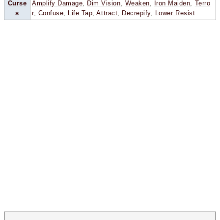
Curse
Amplify Damage
,
Dim Vision
,
Weaken
,
Iron Maiden
,
Terro
s
r
,
Confuse
,
Life Tap
,
Attract
,
Decrepify
,
Lower Resist