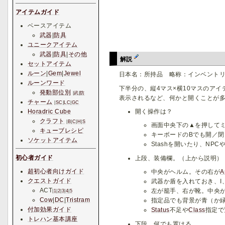
アイテムガイド
ベースアイテム
武器
|
防具
ユニークアイテム
武器
|
防具
|
その他
解説
セットアイテム
ルーン
|
Gem
|
Jewel
日本名：所持品 略称：インベント
ルーンワード
下半分の、縦4マス×横10マスのア
発動部位別
|
武
|
防
表示されるなど、何かと開くことが
チャーム
|
SC
|
LC
|
GC
開く操作は？
Horadric Cube
クラフト
|
B
|
C
|
H
|
S
画面中央下の▲を押して
キューブレシピ
キーボードのBでも開／閉
ソケットアイテム
Stashを開いたり、NPC
初心者ガイド
上段、装備欄。（上から説明）
超初心者向けガイド
中央がヘルム。その右が
A
クエストガイド
武器か盾を入れておき、I、
ACT
左が籠手、右が靴。中央
|
1
|
2
|
3
|
4
|
5
Cow
|
DC
|
Tristram
指定品でも背景が青（か
付加効果ガイド
Status
不足や
Class
指定で
トレハン基本講座
下段、何でも置ける。