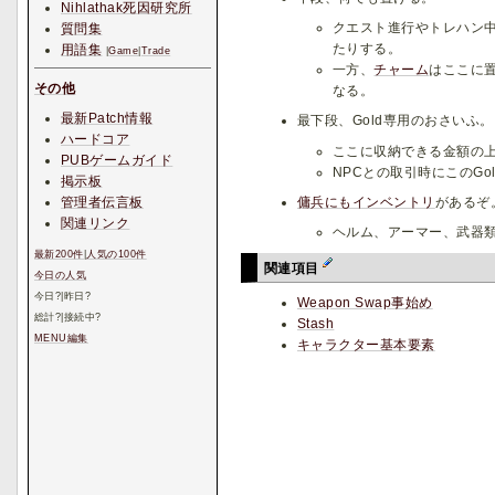
Nihlathak死因研究所
クエスト進行やトレハン
質問集
たりする。
用語集
|
Game
|
Trade
一方、
チャーム
はここに
その他
なる。
最新Patch情報
最下段、Gold専用のおさいふ。
ハードコア
ここに収納できる金額の
PUBゲームガイド
NPCとの取引時にこのGo
掲示板
管理者伝言板
傭兵にもインベントリ
があるぞ
関連リンク
ヘルム、アーマー、武器
最新200件
|
人気の100件
関連項目
今日の人気
今日
?
|昨日
?
Weapon Swap事始め
総計
?
|接続中
?
Stash
MENU編集
キャラクター基本要素