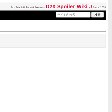
D2
X Spoiler Wiki J
2ch DiabloII Thread Presents
Since 2004