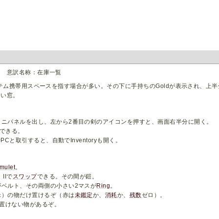
リ 意訳名称：在庫一覧
イテム携帯用スペースを指す場合が多い。その下に手持ちのGoldが表示され、上
多い窓。
ミニパネルを出し、左から2番目の剣のアイコンを押すと、画面右半分に開く。
できる。
やPCと取引すると、自動でInventoryも開く。
mulet
。
IIで
スワップ
できる。その間が鎧。
がベルト、その両側の小さい2マスが
Ring
。
緑）の物だけ置けるぞ（赤は
未鑑定
か、
消耗
か、
残数
ゼロ）。
置けない物があるぞ。