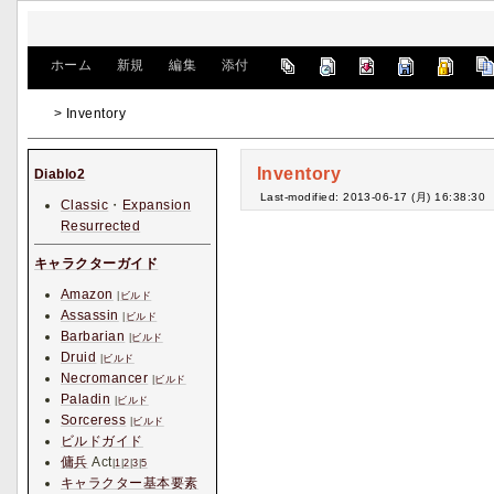
[
ホーム
|
新規
|
編集
|
添付
]
> Inventory
Inventory
Diablo2
Last-modified: 2013-06-17 (月) 16:38:30
Classic
・
Expansion
Resurrected
キャラクターガイド
Amazon
|
ビルド
Assassin
|
ビルド
Barbarian
|
ビルド
Druid
|
ビルド
Necromancer
|
ビルド
Paladin
|
ビルド
Sorceress
|
ビルド
ビルドガイド
傭兵
Act
|
1
|
2
|
3
|
5
キャラクター基本要素