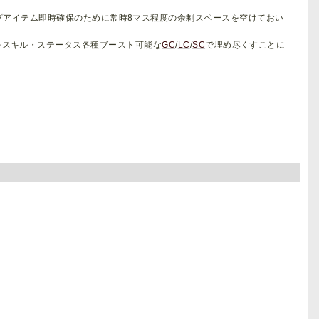
、ドロップアイテム即時確保のために常時8マス程度の余剰スペースを空けておい
をスキル・ステータス各種ブースト可能な
GC
/
LC
/
SC
で埋め尽くすことに