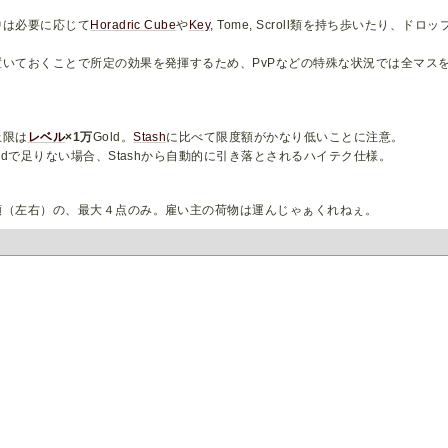
中は必要に応じて
Horadric Cube
や
Key
, Tome, Scroll類を持ち歩いたり
置いておくことで所定の効果を発揮するため、PvPなどの特殊な状況では全マス
上限は
レベル
×1万
Gold。
Stash
に比べて限度額がかなり低いことに注意。
ldで足りない場合、Stashから自動的に引き落とされるハイテク仕様。
。
類（左右）の、最大４点のみ。雇い主の荷物は運んじゃぁくれねぇ。