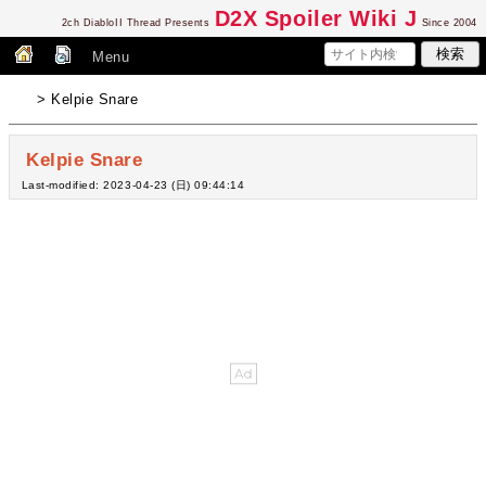
D2
X Spoiler Wiki J
2ch DiabloII Thread Presents
Since 2004
Menu
> Kelpie Snare
Kelpie Snare
Last-modified: 2023-04-23 (日) 09:44:14