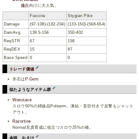
傭兵
向けに大人気。
Fuscina
Stygian Pike
Damage
(97-108)-(182-204)
(133-150)-(568-654)
DamAvg.
139.5-156
350-402
ReqSTR
67
158
ReqDEX
15
87
Base Speed
0
0
トレード価値
非石は
P-Gem
似たようなアイテム群
Woestave
スロウ50%の姉妹品Polearm。凍結・盲目付きで反撃もシャット
アウト。
Razortine
Normal兄貴育成に役立つスロウ25%の槍。
余談、おまけ