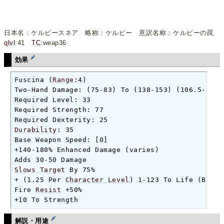
日本名：ケルピースネア 略称：ケルピー 意訳名称：ケルピーの罠
qlvl
:41
TC
:weap36
効果
Fuscina (
Range
:4)

Two-Hand Damage: (75-83) To (138-153) (106.5-118 A
Required Level: 33

Required Strength: 77

Durability
: 35

Base Weapon Speed: [0]

+140-180% Enhanced Damage (varies)

Slows Target
 By 75%

+ (1.25 Per 
Character Level
) 1-123 To Life (Based
Fire 
Resist
 +50%

+10 To Strength
解説・用途