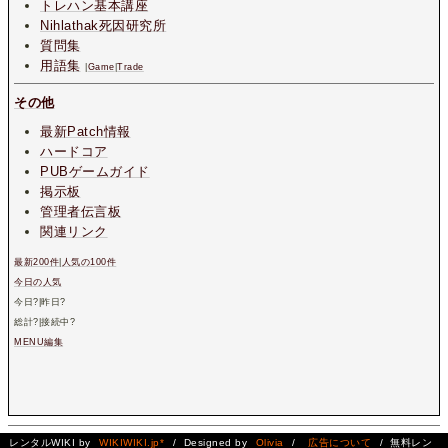
トレハン基本講座
Nihlathak死因研究所
質問集
用語集
|
Game
|
Trade
その他
最新Patch情報
ハードコア
PUBゲームガイド
掲示板
管理者伝言板
関連リンク
最新200件
|
人気の100件
今日の人気
今日
?
|昨日
?
総計
?
|接続中
?
MENU編集
レンタルWIKI by
WIKIWIKI.jp*
/ Designed by
Olivia
/
広告について
/ 無料レン