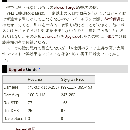
他では得られない75%もの
Slows Target
が魅力の槍。
Ver1.10以降のBaalは、一定以上のスロウ効果を与えるとほとんど動
けず通常攻撃しかしてこなくなるので、バールランの際、
Act2傭兵
に
持たせておくと、Baalを一方的に攻撃し続けることができる。他のボ
スにはそこまで強烈に効果を発揮しないものの、有効であることに変
わりはない。そのため
Ethereal
品を
Upgrade
したこの槍は、
傭兵
向け最
終装備の有力候補となる。
スロウの陰に隠れて目立たないが、Lv比例のライフ上昇や高い火属
性レジスト上昇効果もレジストを稼ぎづらい両手武器使いには嬉し
い。
Upgrade
Guide
Fuscina
Stygian Pike
Damage
(75-83)-(138-153)
(99-111)-(395-453)
DamAvg.
106.5-118
247-282
ReqSTR
77
168
ReqDEX
25
97
Base Speed
0
0
Ethereal
追記