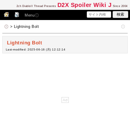
D2
X Spoiler Wiki J
2ch DiabloII Thread Presents
Since 2004
Menu
> Lightning Bolt
Lightning Bolt
Last-modified: 2025-06-16 (月) 12:12:14