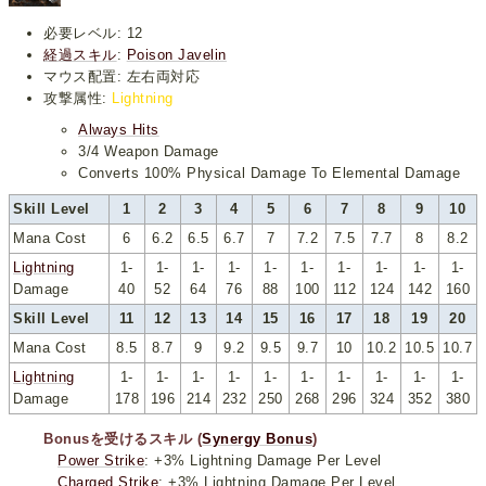
必要レベル: 12
経過スキル
:
Poison Javelin
マウス配置: 左右両対応
攻撃属性:
Lightning
Always Hits
3/4 Weapon Damage
Converts 100% Physical Damage To Elemental Damage
Skill Level
1
2
3
4
5
6
7
8
9
10
Mana Cost
6
6.2
6.5
6.7
7
7.2
7.5
7.7
8
8.2
Lightning
1-
1-
1-
1-
1-
1-
1-
1-
1-
1-
Damage
40
52
64
76
88
100
112
124
142
160
Skill Level
11
12
13
14
15
16
17
18
19
20
Mana Cost
8.5
8.7
9
9.2
9.5
9.7
10
10.2
10.5
10.7
Lightning
1-
1-
1-
1-
1-
1-
1-
1-
1-
1-
Damage
178
196
214
232
250
268
296
324
352
380
Bonusを受けるスキル (
Synergy Bonus
)
Power Strike
: +3% Lightning Damage Per Level
Charged Strike
: +3% Lightning Damage Per Level