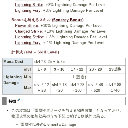
Lightning Strike
: +3% Lightning Damage Per Level
Lightning Fury
: +3% Lightning Damage Per Level
Bonusを与えるスキル (
Synergy Bonus
)
Power Strike
: +10% Lightning Damage Per Level
Charged Strike
: +10% Lightning Damage Per Level
Lightning Strike
: + 8% Lightning Damage Per Level
Lightning Fury
: + 1% Lightning Damage Per Level
計算式 (slvl = Skill Level)
Mana Cost
slvl * 0.25 + 5.75
slvl
1 - 8
9 - 16
17 - 22
23 - 28
29以降
Lightning
Min
1 (固定)
Damage
slvl * 12
slvl * 18
slvl * 28
slvl * 48
slvl * 88 -
Max
+ 28
- 20
- 180
- 620
1740
特徴
この攻撃は「雷属性ダメージを与える物理攻撃」となっており、
物理攻撃の追加効果のうち下記に挙げる物以外は乗る。
雷属性以外のElementalDamage