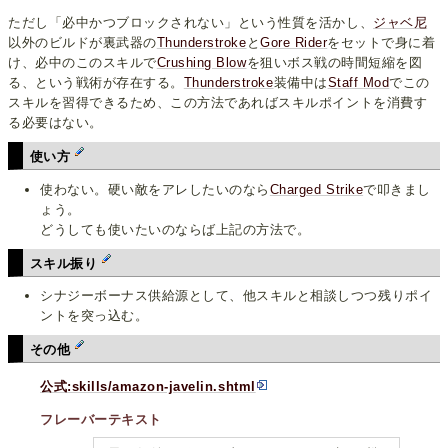
ただし「必中かつブロックされない」という性質を活かし、
ジャベ尼
以外のビルドが裏武器の
Thunderstroke
と
Gore Rider
をセットで身に着
け、必中のこのスキルで
Crushing Blow
を狙いボス戦の時間短縮を図
る、という戦術が存在する。
Thunderstroke
装備中は
Staff Mod
でこの
スキルを習得できるため、この方法であればスキルポイントを消費す
る必要はない。
使い方
使わない。硬い敵をアレしたいのなら
Charged Strike
で叩きまし
ょう。
どうしても使いたいのならば上記の方法で。
スキル振り
シナジーボーナス供給源として、他スキルと相談しつつ残りポイ
ントを突っ込む。
その他
公式:skills/amazon-javelin.shtml
フレーバーテキスト