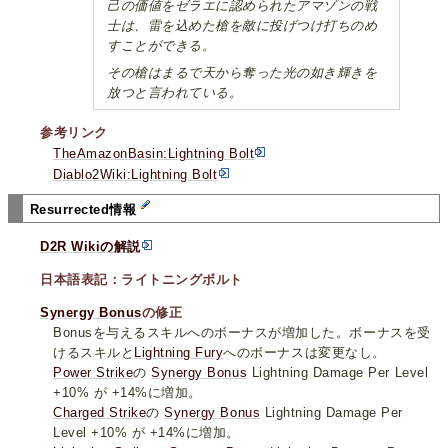
己の価値をゼラエに認められたアマゾンの戦
士は、雷を込めた槍を敵に投げつけ打ちのめ
すことができる。
その槍はまるで天から奪った光の如き輝きを
放つと言われている。
参考リンク
TheAmazonBasin:Lightning Bolt
Diablo2Wiki:Lightning Bolt
Resurrected情報
D2R Wikiの解説
日本語表記：ライトニングボルト
Synergy Bonus
の修正
Bonusを与えるスキルへのボーナスが増加した。ボーナスを受
けるスキルと
Lightning Fury
へのボーナスは変更なし。
Power Strike
の
Synergy Bonus
Lightning Damage Per Level
+10% が +14%に増加。
Charged Strike
の
Synergy Bonus
Lightning Damage Per
Level +10% が +14%に増加。