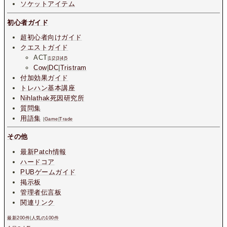
ソケットアイテム
初心者ガイド
超初心者向けガイド
クエストガイド
ACT
|
1
|
2
|
3
|
4
|
5
Cow
|
DC
|
Tristram
付加効果ガイド
トレハン基本講座
Nihlathak死因研究所
質問集
用語集
|
Game
|
Trade
その他
最新Patch情報
ハードコア
PUBゲームガイド
掲示板
管理者伝言板
関連リンク
最新200件
|
人気の100件