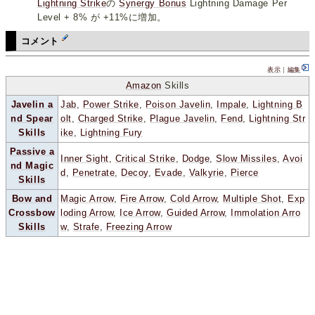
Lightning Strike
の
Synergy Bonus
Lightning Damage Per
Level + 8% が +11%に増加。
コメント
表示
｜
編集
Amazon
Skills
Javelin a
Jab
,
Power Strike
,
Poison Javelin
,
Impale
,
Lightning B
nd Spear
olt
,
Charged Strike
,
Plague Javelin
,
Fend
,
Lightning Str
Skills
ike
,
Lightning Fury
Passive a
Inner Sight
,
Critical Strike
,
Dodge
,
Slow Missiles
,
Avoi
nd Magic
d
,
Penetrate
,
Decoy
,
Evade
,
Valkyrie
,
Pierce
Skills
Bow and
Magic Arrow
,
Fire Arrow
,
Cold Arrow
,
Multiple Shot
,
Exp
Crossbow
loding Arrow
,
Ice Arrow
,
Guided Arrow
,
Immolation Arro
Skills
w
,
Strafe
,
Freezing Arrow