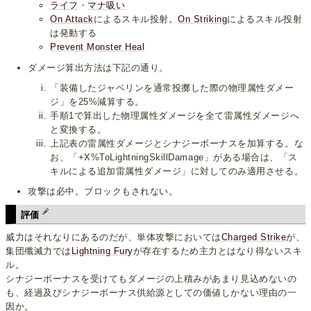
ライフ
・
マナ吸い
On Attack
によるスキル投射。
On Striking
によるスキル投射
は発動する
Prevent Monster Heal
ダメージ算出方法は下記の通り。
「装備したジャベリンを通常投擲した際の物理属性ダメー
ジ」を25%減算する。
手順1で算出した物理属性ダメージを全て雷属性ダメージへ
と変換する。
上記表の雷属性ダメージとシナジーボーナスを加算する。な
お、「+X%ToLightningSkillDamage」がある場合は、「ス
キルによる追加雷属性ダメージ」に対してのみ適用させる。
攻撃は必中。ブロックもされない。
評価
威力はそれなりにあるのだが、単体攻撃においては
Charged Strike
が、
集団殲滅力では
Lightning Fury
が存在するため主力とはなり得ないスキ
ル。
シナジーボーナスを受けてもダメージの上積みがあまり見込めないの
も、経過及びシナジーボーナス供給源としての価値しかない理由の一
因か。