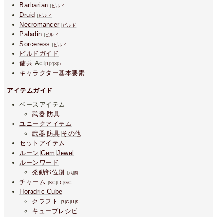
Barbarian
|
ビルド
Druid
|
ビルド
Necromancer
|
ビルド
Paladin
|
ビルド
Sorceress
|
ビルド
ビルドガイド
傭兵
Act
|
1
|
2
|
3
|
5
キャラクター基本要素
アイテムガイド
ベースアイテム
武器
|
防具
ユニークアイテム
武器
|
防具
|
その他
セットアイテム
ルーン
|
Gem
|
Jewel
ルーンワード
発動部位別
|
武
|
防
チャーム
|
SC
|
LC
|
GC
Horadric Cube
クラフト
|
B
|
C
|
H
|
S
キューブレシピ