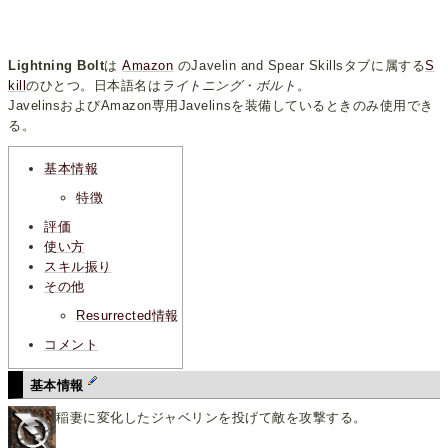
Lightning Bolt
は
Amazon
のJavelin and Spear Skillsタブに属する
S
kill
のひとつ。日本語名は
ライトニング・ボルト
。
JavelinsおよびAmazon専用Javelinsを装備しているときのみ使用でき
る。
基本情報
特徴
評価
使い方
スキル振り
その他
Resurrected情報
コメント
基本情報
稲妻に変化したジャベリンを投げて敵を攻撃する。