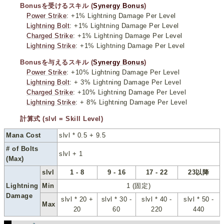
Bonusを受けるスキル (
Synergy Bonus
)
Power Strike
: +1% Lightning Damage Per Level
Lightning Bolt
: +1% Lightning Damage Per Level
Charged Strike
: +1% Lightning Damage Per Level
Lightning Strike
: +1% Lightning Damage Per Level
Bonusを与えるスキル (
Synergy Bonus
)
Power Strike
: +10% Lightning Damage Per Level
Lightning Bolt
: + 3% Lightning Damage Per Level
Charged Strike
: +10% Lightning Damage Per Level
Lightning Strike
: + 8% Lightning Damage Per Level
計算式 (slvl = Skill Level)
Mana Cost
slvl * 0.5 + 9.5
# of Bolts
slvl + 1
(Max)
slvl
1 - 8
9 - 16
17 - 22
23以降
Lightning
Min
1 (固定)
Damage
slvl * 20 +
slvl * 30 -
slvl * 40 -
slvl * 50 -
Max
20
60
220
440