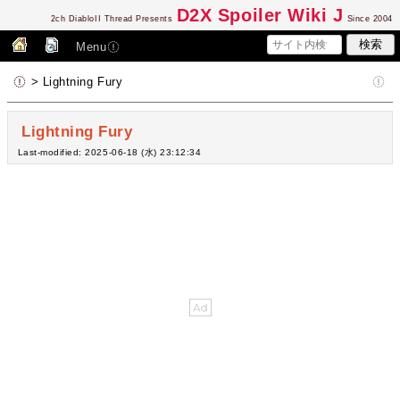
D2
X Spoiler Wiki J
2ch DiabloII Thread Presents
Since 2004
Menu
> Lightning Fury
Lightning Fury
Last-modified: 2025-06-18 (水) 23:12:34