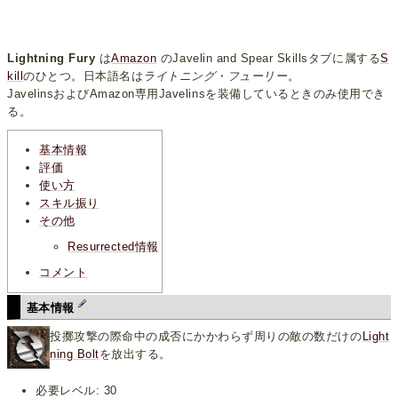
Lightning Fury
は
Amazon
のJavelin and Spear Skillsタブに属する
S
kill
のひとつ。日本語名は
ライトニング・フューリー
。
JavelinsおよびAmazon専用Javelinsを装備しているときのみ使用でき
る。
基本情報
評価
使い方
スキル振り
その他
Resurrected情報
コメント
基本情報
投擲攻撃の際命中の成否にかかわらず周りの敵の数だけの
Light
ning Bolt
を放出する。
必要レベル: 30