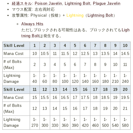
経過スキル
:
Poison Javelin
,
Lightning Bolt
,
Plague Javelin
マウス配置: 左右両対応
攻撃属性: Physical（投槍）+
Lightning
（
Lightning Bolt
）
Always Hits
ただしブロックされる可能性はある。ブロックされても
Ligh
tning Bolt
は発生する。
Skill Level
1
2
3
4
5
6
7
8
9
10
Mana Cost
10
10.5
11
11.5
12
12.5
13
13.5
14
14.5
# of Bolts
2
3
4
5
6
7
8
9
10
11
(Max)
Lightning
1-
1-
1-
1-
1-
1-
1-
1-
1-
1-
Damage
40
60
80
100
120
140
160
180
210
240
Skill Level
11
12
13
14
15
16
17
18
19
20
Mana Cost
15
15.5
16
16.5
17
17.5
18
18.5
19
19.5
# of Bolts
12
13
14
15
16
17
18
19
20
21
(Max)
Lightning
1-
1-
1-
1-
1-
1-
1-
1-
1-
1-
Damage
270
300
330
360
390
420
460
500
540
580