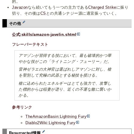
的。
Javazon
なら続いてもう一つの主力である
Charged Strike
に振り
切り、その後は
CS
との共通シナジー源に適宜振っていく。
その他
公式:skills/amazon-javelin.shtml
フレーバーテキスト
アマゾンが習得する技において、最も破壊的かつ華
やかな技がこの「ライトニング・フューリー」だ。
雷神ゼラエの大神官は選ばれしアマゾンに対し、槍
を聖別して究極の武器とする秘技を授ける。
槍に込められたエネルギーはとても強力で、攻撃し
た標的からは稲妻が迸り、近くの不運な敵に襲いか
かる。
参考リンク
TheAmazonBasin:Lightning Fury
Diablo2Wiki:Lightning Fury
Resurrected情報