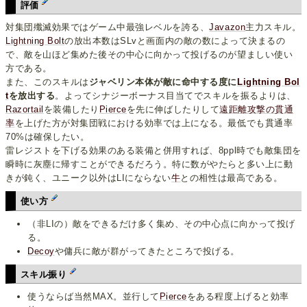
評価
対集団殲滅効果ではゲーム中最強レベルを誇る、
Javazon
主力スキル。
Lightning Bolt
の放出本数はSLvと画面内の敵の数によって決まるの
で、敵を山ほど集めた後その中心に向かって投げるのが望ましい使い
方である。
また、このスキルは
ジャベリン本体が敵に命中する度に
Lightning Bol
t
を放出する
。よってシナジーボーナス目当てでスキルを振るよりは、
Razortail
を装備したり
Pierce
を先に伸ばしたりして
遠距離攻撃の貫通
率
を上げた方が対集団戦における効率では上になる。最低でも貫通率
70%は確保したい。
雷レジストを下げる効果のある装備と併用すれば、8ppl時でも敵集団を
瞬時に灰塵に帰すことができるだろう。特に数がやたらと多い上に動
きが鈍く、ユニーク以外はLIにならない
牛
との相性は最高である。
使い方
（非LIの）敵をできるだけ多く集め、その中心点に向かって投げ
る。
Decoy
や傭兵に敵が群がってきたところで投げる。
スキル振り
使うならば当然MAX。並行して
Pierce
をある程度上げると効率