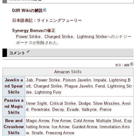
D2R Wikiの解説
日本語表記：ライトニングフューリー
Synergy Bonus
の修正
Power Strike
、
Charged Strike
、
Lightning Strike
へのシナジー
ボーナスが削除された。
コメント
表示
｜
編集
Amazon
Skills
Javelin a
Jab
,
Power Strike
,
Poison Javelin
,
Impale
,
Lightning B
nd Spear
olt
,
Charged Strike
,
Plague Javelin
,
Fend
,
Lightning Str
Skills
ike
,
Lightning Fury
Passive a
Inner Sight
,
Critical Strike
,
Dodge
,
Slow Missiles
,
Avoi
nd Magic
d
,
Penetrate
,
Decoy
,
Evade
,
Valkyrie
,
Pierce
Skills
Bow and
Magic Arrow
,
Fire Arrow
,
Cold Arrow
,
Multiple Shot
,
Exp
Crossbow
loding Arrow
,
Ice Arrow
,
Guided Arrow
,
Immolation Arro
Skills
w
,
Strafe
,
Freezing Arrow