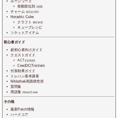
ルーンワード
発動部位別
|
武
|
防
チャーム
|
SC
|
LC
|
GC
Horadric Cube
クラフト
|
B
|
C
|
H
|
S
キューブレシピ
ソケットアイテム
初心者ガイド
超初心者向けガイド
クエストガイド
ACT
|
1
|
2
|
3
|
4
|
5
Cow
|
DC
|
Tristram
付加効果ガイド
トレハン基本講座
Nihlathak死因研究所
質問集
用語集
|
Game
|
Trade
その他
最新Patch情報
ハードコア