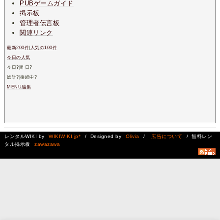
PUBゲームガイド
掲示板
管理者伝言板
関連リンク
最新200件
|
人気の100件
今日の人気
今日
?
|昨日
?
総計
?
|接続中
?
MENU編集
レンタルWIKI by
WIKIWIKI.jp*
/ Designed by
Olivia
/
広告について
/ 無料レン
タル掲示板
zawazawa