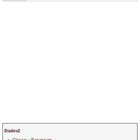
Diablo2
Classic
・
Expansion