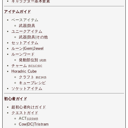
キャラクター基本要素
アイテムガイド
ベースアイテム
武器
|
防具
ユニークアイテム
武器
|
防具
|
その他
セットアイテム
ルーン
|
Gem
|
Jewel
ルーンワード
発動部位別
|
武
|
防
チャーム
|
SC
|
LC
|
GC
Horadric Cube
クラフト
|
B
|
C
|
H
|
S
キューブレシピ
ソケットアイテム
初心者ガイド
超初心者向けガイド
クエストガイド
ACT
|
1
|
2
|
3
|
4
|
5
Cow
|
DC
|
Tristram