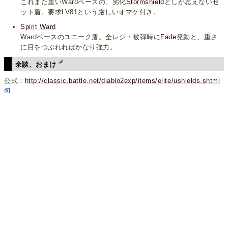
これまた重いWardベースの、劣化
Stormshield
としか思えないセ
ット盾。要求LV81という厳しいオマケ付き。
Spirit Ward
Wardベースのユニーク盾。全レジ・被弾時に
Fade
発動と、重さ
に目をつぶれればかなり強力。
余談、おまけ
公式：
http://classic.battle.net/diablo2exp/items/elite/ushields.shtml