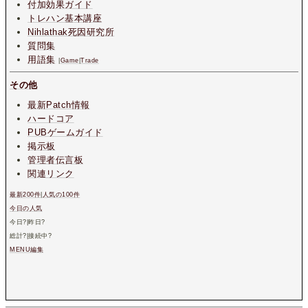
付加効果ガイド
トレハン基本講座
Nihlathak死因研究所
質問集
用語集
|
Game
|
Trade
その他
最新Patch情報
ハードコア
PUBゲームガイド
掲示板
管理者伝言板
関連リンク
最新200件
|
人気の100件
今日の人気
今日
?
|昨日
?
総計
?
|接続中
?
MENU編集