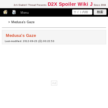
D2
X Spoiler Wiki J
2ch DiabloII Thread Presents
Since 2004
Menu
> Medusa's Gaze
Medusa's Gaze
Last-modified: 2012-09-23 (日) 00:22:53