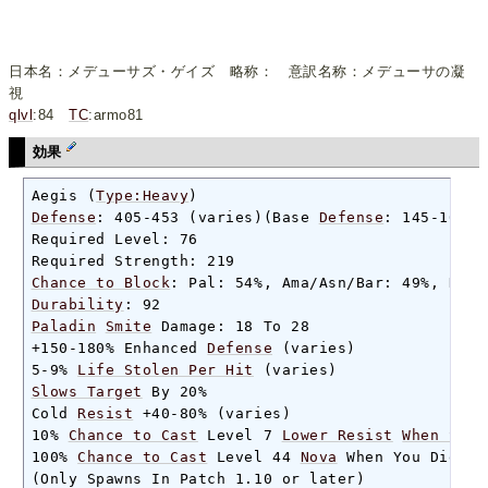
日本名：メデューサズ・ゲイズ 略称： 意訳名称：メデューサの凝
視
qlvl
:84
TC
:armo81
効果
Aegis (
Type:Heavy
Defense
: 405-453 (varies)(Base 
Defense
: 145-161)

Required Level: 76

Chance to Block
Durability
Paladin
Smite
 Damage: 18 To 28

+150-180% Enhanced 
Defense
 (varies)

5-9% 
Life Stolen Per Hit
Slows Target
 By 20%

Cold 
Resist
 +40-80% (varies)

10% 
Chance to Cast
 Level 7 
Lower Resist
When Stru
100% 
Chance to Cast
 Level 44 
Nova
 When You Die

(Only Spawns In Patch 1.10 or later)