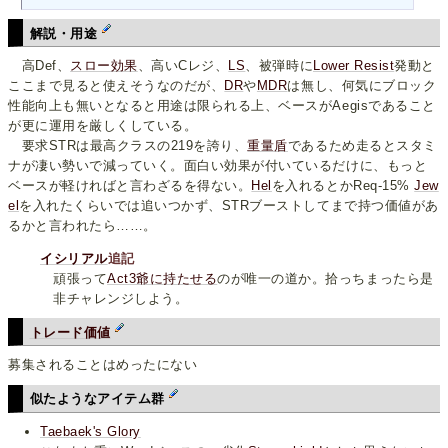
解説・用途
高Def、
スロー効果
、高いCレジ、
LS
、被弾時に
Lower Resist
発動と
ここまで見ると使えそうなのだが、
DR
や
MDR
は無し、何気にブロック
性能向上も無いとなると用途は限られる上、ベースがAegisであること
が更に運用を厳しくしている。
要求STRは最高クラスの219を誇り、
重量盾
であるため走るとスタミ
ナが凄い勢いで減っていく。面白い効果が付いているだけに、もっと
ベースが軽ければと言わざるを得ない。
Hel
を入れるとかReq-15%
Jew
el
を入れたくらいでは追いつかず、STRブーストしてまで持つ価値があ
るかと言われたら……。
イシリアル
追記
頑張って
Act3爺に持たせる
のが唯一の道か。拾っちまったら是
非チャレンジしよう。
トレード価値
募集されることはめったにない
似たようなアイテム群
Taebaek's Glory