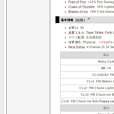
Fists of Fire
: +12% Fire Damag
Claws of Thunder
: +8% Lightn
Blades of Ice
: +8% Cold Damag
基本情報（
D2R
）
必要Lv: 30
必要スキル
:
Tiger Strike
,
Fists 
マウス配置: 左右両対応
攻撃属性: Physical、+
Fire
(CL
Next Delay
: 4 Frames (
SLv
Mana Cos
AR
+%
CLv1&2&3: F
CLv1: FM Meteor
CLv2: FM Chaos Light
CLv3: FM Chaos Ice 
CLv3: FM Chaos Ice Bolt
Freeze L
SLv