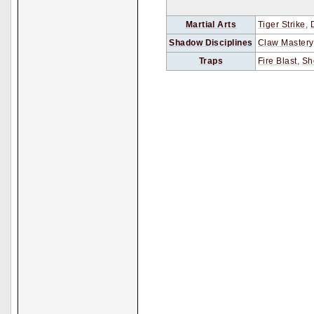
Martial Arts
Tiger Strike
,
Shadow Disciplines
Claw Mastery
Traps
Fire Blast
,
Sh