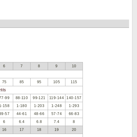
6
7
8
9
10
75
85
95
105
115
Hits
77-99
88-110
99-121
119-144
140-157
1-158
1-180
1-203
1-248
1-293
39-57
44-61
48-66
57-74
66-83
6
6.4
6.8
7.4
8
16
17
18
19
20