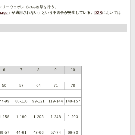
マリーウェポンでのみ攻撃を行う。
mage
」が適用されない」という不具合が発生している。
D2R
においては
6
7
8
9
10
50
57
64
71
78
77-99
88-110
99-121
119-144
140-157
1-158
1-180
1-203
1-248
1-293
39-57
44-61
48-66
57-74
66-83