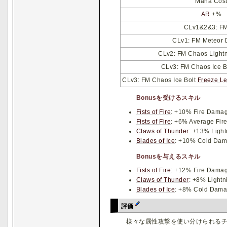
Mana Cos
AR
+%
CLv1&2&3: F
CLv1: FM Meteor
CLv2: FM Chaos Light
CLv3: FM Chaos Ice 
CLv3: FM Chaos Ice Bolt
Freeze L
Bonusを受けるスキル
Fists of Fire
: +10% Fire Damag
Fists of Fire
: +6% Average Fir
Claws of Thunder
: +13% Ligh
Blades of Ice
: +10% Cold Dam
Bonusを与えるスキル
Fists of Fire
: +12% Fire Damag
Claws of Thunder
: +8% Lightn
Blades of Ice
: +8% Cold Damag
評価
様々な属性攻撃を使い分けられるチ