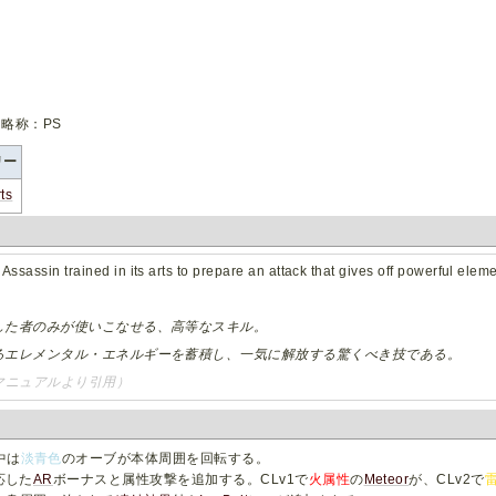
略称：PS
リー
rts
e Assassin trained in its arts to prepare an attack that gives off powerful elem
した者のみが使いこなせる、高等なスキル。
るエレメンタル・エネルギーを蓄積し、一気に解放する驚くべき技である。
マニュアルより引用）
中は
淡青色
のオーブが本体周囲を回転する。
応した
AR
ボーナスと属性攻撃を追加する。CLv1で
火属性
の
Meteor
が、CLv2で