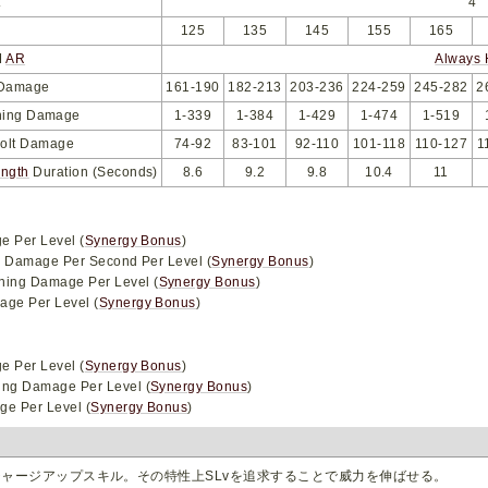
t
4
125
135
145
155
165
M
AR
Always 
 Damage
161-190
182-213
203-236
224-259
245-282
2
ning Damage
1-339
1-384
1-429
1-474
1-519
Bolt Damage
74-92
83-101
92-110
101-118
110-127
1
ength
Duration (Seconds)
8.6
9.2
9.8
10.4
11
e Per Level (
Synergy Bonus
)
e Damage Per Second Per Level (
Synergy Bonus
)
tning Damage Per Level (
Synergy Bonus
)
age Per Level (
Synergy Bonus
)
e Per Level (
Synergy Bonus
)
ing Damage Per Level (
Synergy Bonus
)
e Per Level (
Synergy Bonus
)
ャージアップスキル。その特性上SLvを追求することで威力を伸ばせる。