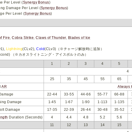
e Per Level (
Synergy Bonus
)
ing Damage Per Level (
Synergy Bonus
)
e Per Level (
Synergy Bonus
)
of Fire
,
Cobra Strike
,
Claws of Thunder
,
Blades of Ice
v1),
Lightning
(CLv2),
Cold
(CLv3)（※チャージ解放時に追加）
0.16 Second) （※カオスライトニング・アイスボルトのみ）
1
2
3
4
5
t
4
25
35
45
55
65
M
AR
Always 
 Damage
22-44
33-55
44-66
55-77
66-88
ning Damage
1-45
1-67
1-90
1-113
1-135
Bolt Damage
17-35
22-39
26-44
30-48
35-52
ength
Duration (Seconds)
4
4.4
4.8
5.2
5.6
11
12
13
14
15