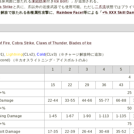
lt（自身周囲に放たれる
凍結効果
付き
Ice Bolt
）」が追加される。
 Strike
と共に、爪以外の近接武器でも使用可能。ただし
二爪流
状態ではプライ
ジ解放で放たれる各種属性攻撃に、
Rainbow Facet
等による「
+% XXX Skill Da
of Fire
,
Cobra Strike
,
Claws of Thunder
,
Blades of Ice
v1),
Lightning
(CLv2),
Cold
(CLv3)（※チャージ解放時に追加）
0.16 Second) （※カオスライトニング・アイスボルトのみ）
1
2
3
4
5
t
4
15
22
29
36
43
+%
25
 Damage
22-44
33-55
44-66
55-77
66-88
+%
50
ning Damage
1-45
1-67
1-90
1-113
1-135
+%
75
Bolt Damage
17-35
22-39
26-44
30-48
35-52