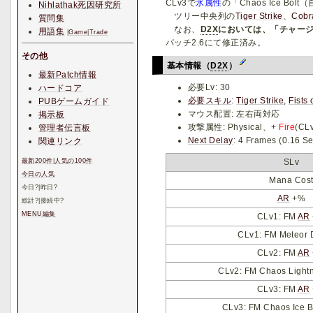
CLv3で
氷属性
の「Chaos Ice Bo
Nihlathak死因研究所
ツリー中央列の
Tiger Strike
、
Cobra
質問集
なお、
D2X
においては、「チャー
用語集
|
Game
|
Trade
パッチ2.6にて修正済み。
その他
基本情報（
D2X
）
最新Patch情報
必要Lv: 30
ハードコア
必要スキル
:
Tiger Strike
,
Fists 
PUBゲームガイド
マウス配置: 左右両対応
掲示板
攻撃属性: Physical、+
Fire
(CL
管理者伝言板
Next Delay
: 4 Frames (
関連リンク
SLv
最新200件
|
人気の100件
今日の人気
Mana Cos
今日
?
|昨日
?
AR
+%
総計
?
|接続中
?
MENU編集
CLv1: FM
AR
CLv1: FM Meteor
CLv2: FM
AR
CLv2: FM Chaos Light
CLv3: FM
AR
CLv3: FM Chaos Ice 