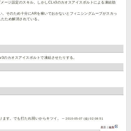
ダメージ設定のスキル。しかしCLv3のカオスアイスボルトによる凍結効
い。そのため十分にARを稼いでおかないとフィニシングムーブがスカっ
れたため解消されている。
Lv3のカオスアイスボルトで凍結させたりする。
ます。でも打たれ弱いからキツイ。 --
2010-05-07 (金) 02:08:51
表示
｜
編集