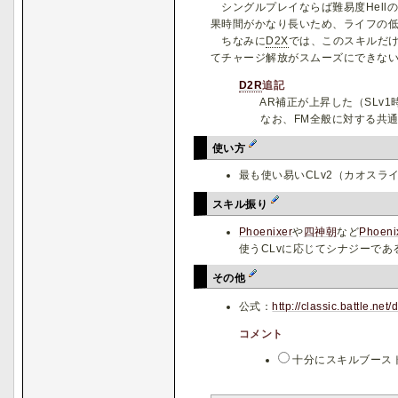
シングルプレイならば難易度Hell
果時間がかなり長いため、ライフの
ちなみに
D2X
では、このスキルだけ
てチャージ解放がスムーズにできな
D2R
追記
AR補正が上昇した（SLv1時
なお、FM全般に対する共通
使い方
最も使い易いCLv2（カオスラ
スキル振り
Phoenixer
や
四神朝
など
Phoenix
使うCLvに応じてシナジーであ
その他
公式：
http://classic.battle.ne
コメント
十分にスキルブースト