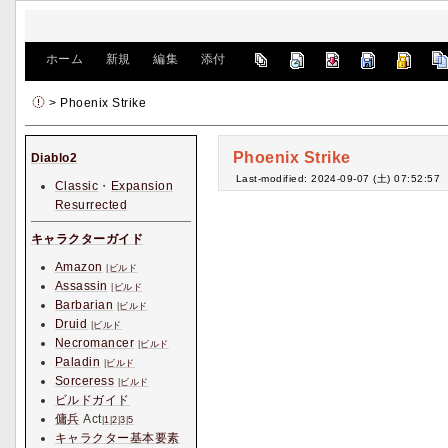
[
ホーム
|
新規
|
編集
|
添付
]
> Phoenix Strike
Phoenix Strike
Diablo2
Last-modified: 2024-09-07 (土) 07:52:57
Classic
・
Expansion
Resurrected
キャラクターガイド
Amazon
|
ビルド
Assassin
|
ビルド
Barbarian
|
ビルド
Druid
|
ビルド
Necromancer
|
ビルド
Paladin
|
ビルド
Sorceress
|
ビルド
ビルドガイド
傭兵
Act
|
1
|
2
|
3
|
5
キャラクター基本要素