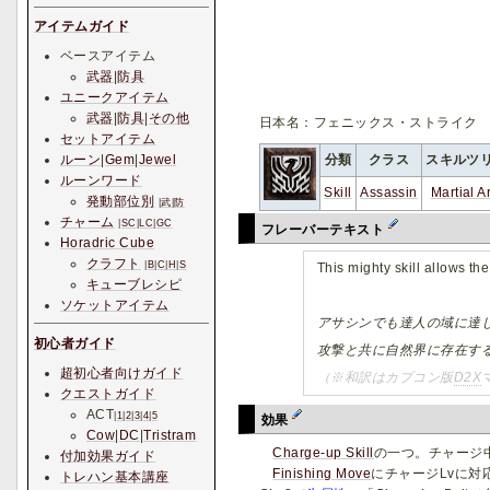
アイテムガイド
ベースアイテム
武器
|
防具
ユニークアイテム
武器
|
防具
|
その他
日本名：フェニックス・ストライク 
セットアイテム
分類
クラス
スキルツ
ルーン
|
Gem
|
Jewel
ルーンワード
Skill
Assassin
Martial A
発動部位別
|
武
|
防
チャーム
|
SC
|
LC
|
GC
フレーバーテキスト
Horadric Cube
クラフト
|
B
|
C
|
H
|
S
This mighty skill allows th
キューブレシピ
ソケットアイテム
アサシンでも達人の域に達
初心者ガイド
攻撃と共に自然界に存在す
超初心者向けガイド
（※和訳はカプコン版
D2X
クエストガイド
ACT
|
1
|
2
|
3
|
4
|
5
効果
Cow
|
DC
|
Tristram
Charge-up Skill
の一つ。チャージ
付加効果ガイド
Finishing Move
にチャージLvに対
トレハン基本講座