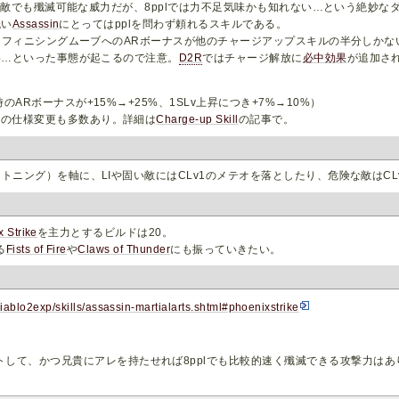
の敵でも殲滅可能な威力だが、8pplでは力不足気味かも知れない…という絶妙な
低い
Assassin
にとってはpplを問わず頼れるスキルである。
フィニシングムーブへのARボーナスが他のチャージアップスキルの半分しかな
い…といった事態が起こるので注意。
D2R
ではチャージ解放に
必中効果
が追加さ
のARボーナスが+15%→+25%、1SLv上昇につき+7%→10%）
の仕様変更も多数あり。詳細は
Charge-up Skill
の記事で。
イトニング）を軸に、LIや固い敵にはCLv1のメテオを落としたり、危険な敵はC
 Strike
を主力とするビルドは20。
る
Fists of Fire
や
Claws of Thunder
にも振っていきたい。
t/diablo2exp/skills/assassin-martialarts.shtml#phoenixstrike
して、かつ兄貴にアレを持たせれば8pplでも比較的速く殲滅できる攻撃力はあり