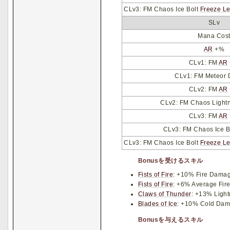
CLv3: FM Chaos Ice Bolt
Freeze L
SLv
Mana Cos
AR
+%
CLv1: FM
AR
CLv1: FM Meteor
CLv2: FM
AR
CLv2: FM Chaos Light
CLv3: FM
AR
CLv3: FM Chaos Ice 
CLv3: FM Chaos Ice Bolt
Freeze L
Bonusを受けるスキル
Fists of Fire
: +10% Fire Damag
Fists of Fire
: +6% Average Fir
Claws of Thunder
: +13% Ligh
Blades of Ice
: +10% Cold Dam
Bonusを与えるスキル