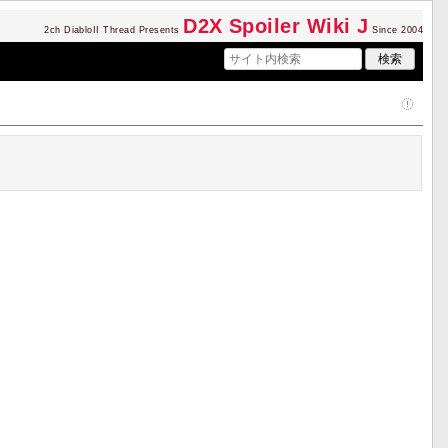
D2
X Spoiler Wiki J
2ch DiabloII Thread Presents
Since 2004