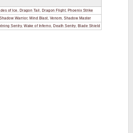
des of Ice
,
Dragon Tail
,
Dragon Flight
,
Phoenix Strike
Shadow Warrior
,
Mind Blast
,
Venom
,
Shadow Master
htning Sentry
,
Wake of Inferno
,
Death Sentry
,
Blade Shield