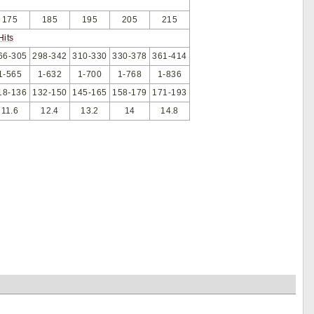
175
185
195
205
215
Hits
66-305
298-342
310-330
330-378
361-414
1-565
1-632
1-700
1-768
1-836
18-136
132-150
145-165
158-179
171-193
11.6
12.4
13.2
14
14.8