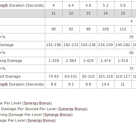
ength
Duration (Seconds)
4
4.4
4.8
5.2
5.6
11
12
13
14
15
t
4
85
92
99
106
113
+%
25
 Damage
161-190
182-213
203-236
224-259
245-282
2
+%
50
ning Damage
1-339
1-384
1-429
1-474
1-519
+%
75
Bolt Damage
74-92
83-101
92-110
101-118
110-127
1
ength
Duration (Seconds)
8.6
9.2
9.8
10.4
11
e Per Level (
Synergy Bonus
)
e Damage Per Second Per Level (
Synergy Bonus
)
tning Damage Per Level (
Synergy Bonus
)
age Per Level (
Synergy Bonus
)