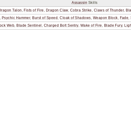
Assassin
Skills
Dragon Talon
,
Fists of Fire
,
Dragon Claw
,
Cobra Strike
,
Claws of Thunder
,
Bla
,
Psychic Hammer
,
Burst of Speed
,
Cloak of Shadows
,
Weapon Block
,
Fade
,
ock Web
,
Blade Sentinel
,
Charged Bolt Sentry
,
Wake of Fire
,
Blade Fury
,
Lig