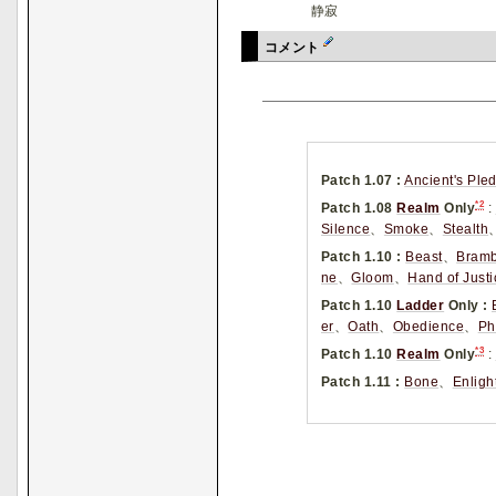
静寂
コメント
Patch 1.07 :
Ancient's Ple
*2
Patch 1.08
Realm
Only
:
Silence
、
Smoke
、
Stealth
Patch 1.10 :
Beast
、
Bramb
ne
、
Gloom
、
Hand of Justi
Patch 1.10
Ladder
Only :
er
、
Oath
、
Obedience
、
Ph
*3
Patch 1.10
Realm
Only
:
Patch 1.11 :
Bone
、
Enlig