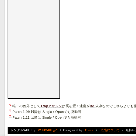
*1
唯一の例外として
Trapアサシン
は罠を置く速度が
IAS
依存なのでこれらよりも
*2
Patch 1.09 以降は Single / Openでも発動可
*3
Patch 1.11 以降は Single / Openでも発動可
レンタルWIKI by
WIKIWIKI.jp*
/ Designed by
Olivia
/
広告について
/ 無料