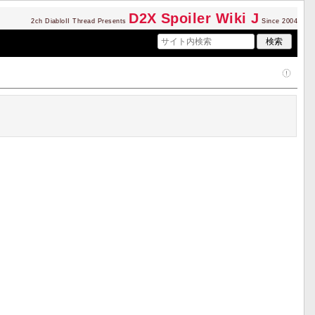
D2
X Spoiler Wiki J
2ch DiabloII Thread Presents
Since 2004