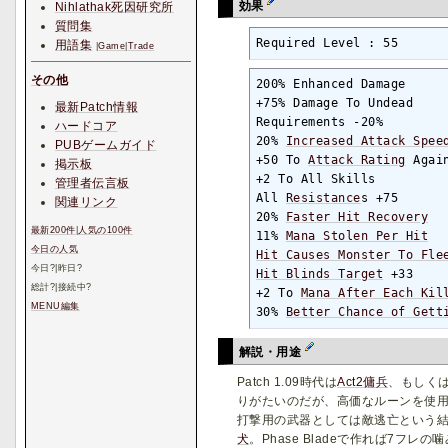
効果
Nihlathak死因研究所
質問集
Required Level : 55
用語集
|
Game
|
Trade
その他
200% Enhanced Damage

+75% Damage To Undead    
最新Patch情報
Requirements -20%        
ハードコア
20% 
Increased Attack Spee
PUBゲームガイド
+50 To 
Attack Rating
 Agai
掲示板
+2 To All Skills

管理者伝言板
All 
Resistance
s +75

関連リンク
20% 
Faster Hit Recovery
最新200件
|
人気の100件
11% 
Mana Stolen Per Hit
  
今日の人気
Hit Causes Monster To Fle
今日
?
|昨日
?
Hit Blinds Target
 +33

総計
?
|接続中
?
+2 To 
Mana After Each Kil
MENU編集
30% 
Better Chance of Gett
解説・用途
Patch 1.09時代は
Act2傭兵
、もしく
りがたいのだが、高価なルーンを使
打撃用の武器としては敵逃亡という
犬
。Phase Bladeで作れば7