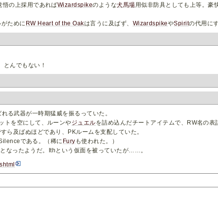
覚悟の上採用であれば
Wizardspike
のような
犬馬場
用似非防具としても上等。豪
いがために
RW Heart of the Oak
は言うに及ばず、
Wizardspike
や
Spirit
の代用に
 とんでもない！
系と呼ばれる武器が一時期猛威を振るっていた。
ットを空にして、ルーンや
ジュエル
を詰め込んだチートアイテムで、RW名の表記
ですら及ばぬほどであり、PKルームを支配していた。
lenceである。（稀に
Fury
も使われた。）
となったようだ。Ithという仮面を被っていたが……。
shtml