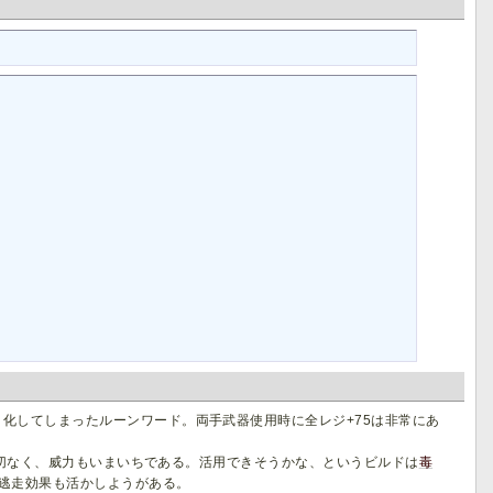
と化してしまったルーンワード。両手武器使用時に全レジ+75は非常にあ
一切なく、威力もいまいちである。活用できそうかな、というビルドは
毒
ら逃走効果も活かしようがある。