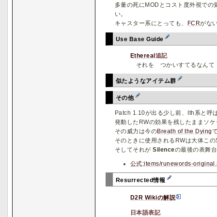
多量の死にMODとコスト度外視での
い。
キャスター系にとっても、
FCR
がな
Use Base Guide
Ethereal
追記
それを つかいすてるなんて
似たようなアイテム群
その他
Patch 1.10が出る少し前、Ith
発動したRWの効果を残したままソケ
その威力は今の
Breath of the Dying
そのときに使用されるRWは大体このSi
そしてそれが
Silence
の最後の表舞台
公式:items/runewords-original.
Resurrected情報
D2R Wikiの解説
日本語表記