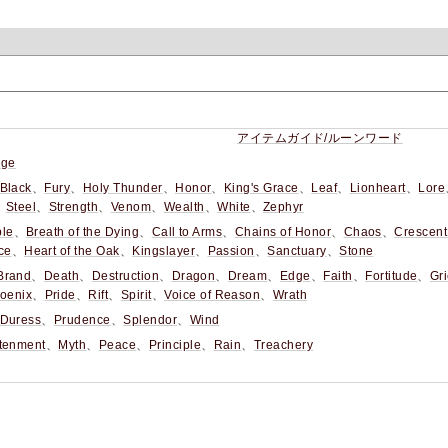
アイテムガイド/ルーンワード
dge
Black
、
Fury
、
Holy Thunder
、
Honor
、
King's Grace
、
Leaf
、
Lionheart
、
Lore
、
Steel
、
Strength
、
Venom
、
Wealth
、
White
、
Zephyr
le
、
Breath of the Dying
、
Call to Arms
、
Chains of Honor
、
Chaos
、
Crescen
ce
、
Heart of the Oak
、
Kingslayer
、
Passion
、
Sanctuary
、
Stone
Brand
、
Death
、
Destruction
、
Dragon
、
Dream
、
Edge
、
Faith
、
Fortitude
、
Gri
oenix
、
Pride
、
Rift
、
Spirit
、
Voice of Reason
、
Wrath
Duress
、
Prudence
、
Splendor
、
Wind
htenment
、
Myth
、
Peace
、
Principle
、
Rain
、
Treachery