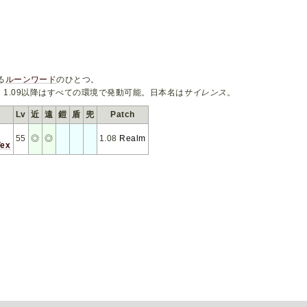
る
ルーンワード
のひとつ。
Patch 1.09以降はすべての環境で発動可能。日本名は
サイレンス
。
Lv
近
遠
鎧
盾
兜
Patch
55
◎
◎
1.08
Realm
Vex