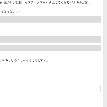
快な量のレジに様々なステータスを引き上げてくれる+2スキルが嬉し
*1
すらならない。
がIthとなることからそう呼ばれた。