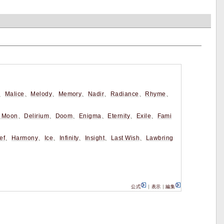
、
Malice
、
Melody
、
Memory
、
Nadir
、
Radiance
、
Rhyme
、
t Moon
、
Delirium
、
Doom
、
Enigma
、
Eternity
、
Exile
、
Fami
ef
、
Harmony
、
Ice
、
Infinity
、
Insight
、
Last Wish
、
Lawbring
公式
｜
表示
｜
編集