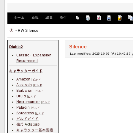
[
ホーム
|
新規
|
編集
|
添付
]
> RW Silence
Silence
Diablo2
Last-modified: 2025-10-07 (火) 10:42:37
Classic
・
Expansion
Resurrected
キャラクターガイド
Amazon
|
ビルド
Assassin
|
ビルド
Barbarian
|
ビルド
Druid
|
ビルド
Necromancer
|
ビルド
Paladin
|
ビルド
Sorceress
|
ビルド
ビルドガイド
傭兵
Act
|
1
|
2
|
3
|
5
キャラクター基本要素