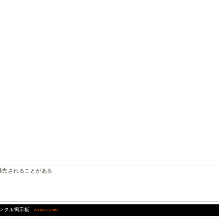
優先されることがある
レンタル掲示板
zawazawa