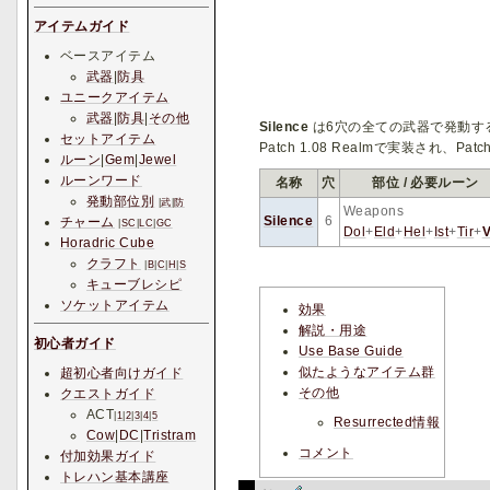
アイテムガイド
ベースアイテム
武器
|
防具
ユニークアイテム
武器
|
防具
|
その他
Silence
は6穴の全ての武器で発動す
セットアイテム
Patch 1.08 Realmで実装され、
ルーン
|
Gem
|
Jewel
ルーンワード
名称
穴
部位 / 必要ルーン
発動部位別
|
武
|
防
Weapons
Silence
6
チャーム
|
SC
|
LC
|
GC
Dol
+
Eld
+
Hel
+
Ist
+
Tir
+
Horadric Cube
クラフト
|
B
|
C
|
H
|
S
キューブレシピ
ソケットアイテム
効果
解説・用途
初心者ガイド
Use Base Guide
似たようなアイテム群
超初心者向けガイド
その他
クエストガイド
ACT
|
1
|
2
|
3
|
4
|
5
Resurrected情報
Cow
|
DC
|
Tristram
コメント
付加効果ガイド
トレハン基本講座