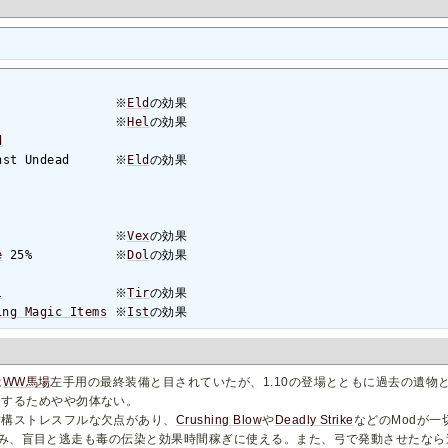
                ※
Eld
の効果

                ※
Hel
の効果

d
nst Undead      ※
Eld
の効果

                ※
Vex
e
 25%           ※
Dol
l
               ※
Tir
の効果

ing Magic Items
 ※
Ist
の効果
は
WW馬場
左手用の最終装備と目されていたが、1.10の登場とともに過去の遺物
用するためやや勿体ない。
結構ストレスフルな欠点があり、
Crushing Blow
や
Deadly Strike
などのModが
フレの噛み、盲目と逃走も毒の伝染と効果時間稼ぎに使える。また、弓で発動させたな