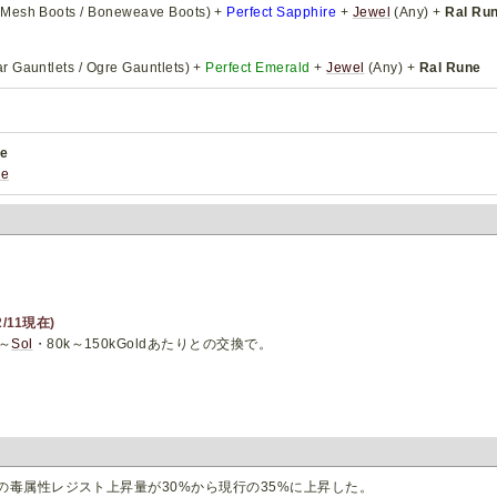
 Mesh Boots / Boneweave Boots) +
Perfect Sapphire
+
Jewel
(Any) +
Ral Ru
r Gauntlets / Ogre Gauntlets) +
Perfect Emerald
+
Jewel
(Any) +
Ral Rune
ne
ne
2/11現在)
～
Sol
・80k～150kGoldあたりとの交換で。
e
めた際の毒属性レジスト上昇量が30%から現行の35%に上昇した。