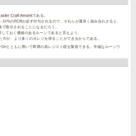
aster Craft
Amulet
である。
～10%の
FCR
が必ず付与されるので、それらが運良く組み合わさると、
価格で取引されることになるだろう。
管しておく価値のあるルーンであると言えよう。
めた方が、より多くの火レジを得ることができるからである。
でOrtとともに用いて即席の高レジスト鎧を製造できる。半端なルーンワ