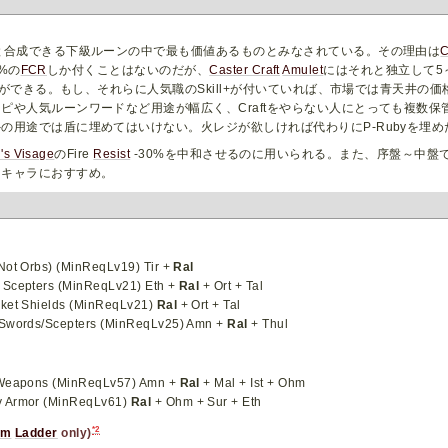
と合成できる下級ルーンの中で最も価値あるものとみなされている。その理由は
C
%の
FCR
しか付くことはないのだが、
Caster Craft
Amulet
にはそれと独立して5
ができる。もし、それらに人気職のSkill+が付いていれば、市場では青天井の
や人気ルーンワードなど用途が幅広く、Craftをやらない人にとっても複数保
用途では盾に埋めてはいけない。火レジが欲しければ代わりにP-Rubyを埋
's Visage
のFire
Resist
-30%を中和させるのに用いられる。また、序盤～中盤
トキャラにおすすめ。
Not Orbs) (MinReqLv19) Tir +
Ral
 Scepters (MinReqLv21) Eth +
Ral
+ Ort + Tal
ket Shields (MinReqLv21)
Ral
+ Ort + Tal
Swords/Scepters (MinReqLv25) Amn +
Ral
+ Thul
Weapons (MinReqLv57) Amn +
Ral
+ Mal + Ist + Ohm
y Armor (MinReqLv61)
Ral
+ Ohm + Sur + Eth
*2
lm
Ladder
only)