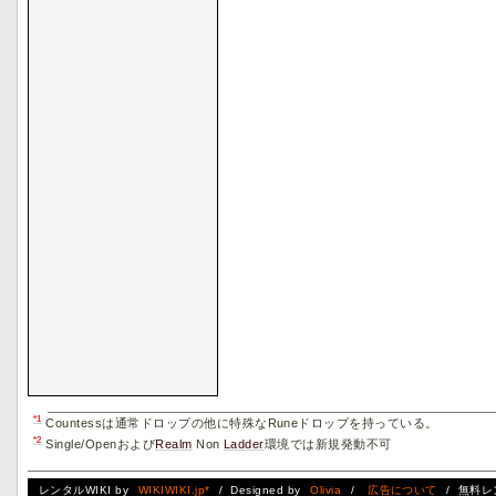
*1
Countessは通常ドロップの他に特殊なRuneドロップを持っている。
*2
Single/Openおよび
Realm
Non
Ladder
環境では新規発動不可
レンタルWIKI by
WIKIWIKI.jp*
/ Designed by
Olivia
/
広告について
/ 無料