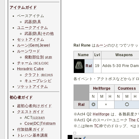
アイテムガイド
ベースアイテム
武器
|
防具
ユニークアイテム
武器
|
防具
|
その他
セットアイテム
Ral Rune
は
ルーン
のひとつでソケッ
ルーン
|
Gem
|
Jewel
ルーンワード
Name
Lvl
Weapons
発動部位別
|
武
|
防
チャーム
|
SC
|
LC
|
GC
Ral
19
Adds 5-30 Fire Da
Horadric Cube
クラフト
|
B
|
C
|
H
|
S
各イベント・アクトボスなどからド
キューブレシピ
ソケットアイテム
Hellforge
Countess
N
M
H
N
M
H
初心者ガイド
Ral
◎
×
◯
超初心者向けガイド
クエストガイド
※Act4 Q2
Hellforge
は、各難易度ク
ACT
|
1
|
2
|
3
|
4
|
5
※Act1 Q4 のスーパーユニーク
The 
Cow
|
DC
|
Tristram
※△はItem
TC
枠でのドロップ、×は
付加効果ガイド
トレハン基本講座