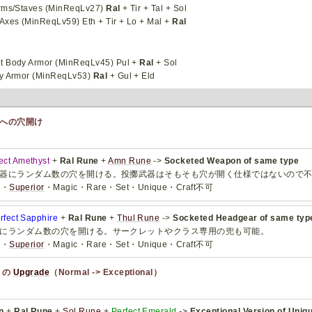
rms/Staves (MinReqLv27)
Ral
+ Tir + Tal + Sol
Axes (MinReqLv59) Eth + Tir + Lo + Mal +
Ral
t Body Armor (MinReqLv45) Pul +
Ral
+ Sol
y Armor (MinReqLv53)
Ral
+ Gul + Eld
ar への穴開け
ect Amethyst
+
Ral Rune
+
Amn Rune
->
Socketed Weapon of same type
器にランダム数の穴を開ける。投擲武器はそもそも穴が開く仕様ではないので
y・
Superior
・Magic・Rare・Set・Unique・Craft不可
rfect Sapphire
+
Ral Rune
+
Thul Rune
->
Socketed Headgear of same typ
にランダム数の穴を開ける。サークレットやクラス専用の兜も可能。
y・
Superior
・Magic・Rare・Set・Unique・Craft不可
r の
Upgrade
（Normal -> Exceptional）
n
+
Ral Rune
+
Sol Rune
+
Perfect Emerald
->
Exceptional Version of Uni