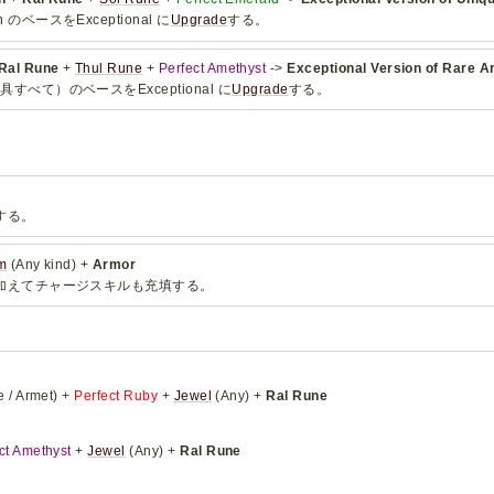
on のベースをExceptional に
Upgrade
する。
Ral Rune
+
Thul Rune
+
Perfect Amethyst
->
Exceptional Version of Rare 
r（防具すべて）のベースをExceptional に
Upgrade
する。
する。
m
(Any kind) +
Armor
加えてチャージスキルも充填する。
 / Armet) +
Perfect Ruby
+
Jewel
(Any) +
Ral Rune
ct Amethyst
+
Jewel
(Any) +
Ral Rune