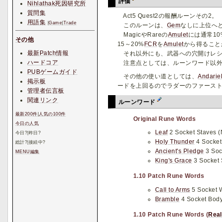
評価
Nihlathak死因研究所
質問集
Act5 Quest2の報酬ルーンその2。
用語集
|
Game
|
Trade
このルーンは、
Gem
なしに上位へ
MagicやRareの
Amulet
には通常10
その他
15～20%
FCR
を
Amulet
から得ること
最新Patch情報
それ以外にも、武器への穴開けレシピ
ハードコア
注意点としては、ルーンワード以外の
PUBゲームガイド
その他の使い道としては、
Andariel
掲示板
ードを上回るのでラダーのファース
管理者伝言板
関連リンク
ルーンワード
最新200件
|
人気の100件
Original Rune Words
今日の人気
Leaf
2 Socket Staves (
今日
?
|昨日
?
Holy Thunder
4 Socket
総計
?
|接続中
?
Ancient's Pledge
3 Soc
MENU編集
King's Grace
3 Socket 
1.10 Patch Rune Words
Call to Arms
5 Socket 
Bramble
4 Socket Bod
1.10 Patch Rune Words (
Rea