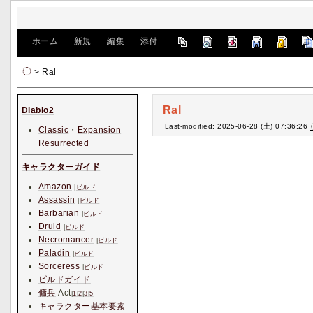
[
ホーム
|
新規
|
編集
|
添付
]
> Ral
Ral
Diablo2
Last-modified: 2025-06-28 (土) 07:36:26
Classic
・
Expansion
Resurrected
キャラクターガイド
Amazon
|
ビルド
Assassin
|
ビルド
Barbarian
|
ビルド
Druid
|
ビルド
Necromancer
|
ビルド
Paladin
|
ビルド
Sorceress
|
ビルド
ビルドガイド
傭兵
Act
|
1
|
2
|
3
|
5
キャラクター基本要素