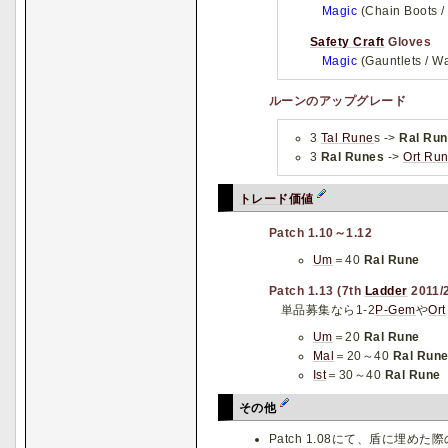
Magic
(Chain Boots /
Safety Craft
Gloves
Magic
(Gauntlets / Wa
ルーンのアップグレード
3
Tal Rune
s ->
Ral Ru
3
Ral Runes
->
Ort Ru
トレード価値
Patch 1.10～1.12
Um
＝40
Ral Rune
Patch 1.13 (7th
Ladder
2011/
単品募集なら1-2
P-Gem
や
Ort
Um
＝20
Ral Rune
Mal
＝20～40
Ral Run
Ist
＝30～40
Ral Rune
その他
Patch 1.08にて、盾に埋