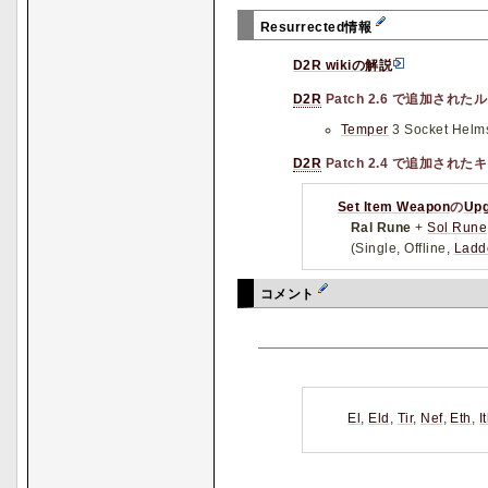
Resurrected情報
D2R wikiの解説
D2R
Patch 2.6 で追加され
Temper
3 Socket Helms
D2R
Patch 2.4 で追加され
Set Item Weapon
の
Up
Ral Rune
+
Sol Rune
(Single, Offline,
Ladd
コメント
El
,
Eld
,
Tir
,
Nef
,
Eth
,
I