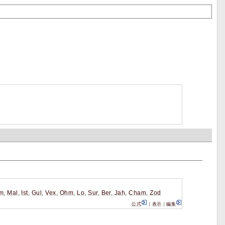
m
,
Mal
,
Ist
,
Gul
,
Vex
,
Ohm
,
Lo
,
Sur
,
Ber
,
Jah
,
Cham
,
Zod
公式
｜
表示
｜
編集