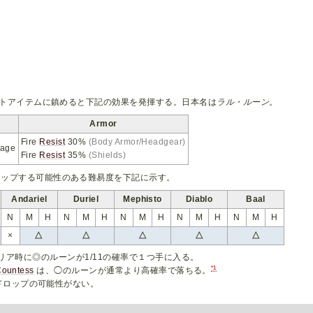
トアイテムに鎮めると下記の効果を発揮する。日本名は
ラル・ルーン
。
Armor
Fire
Resist
30%
(Body Armor/Headgear)
mage
Fire
Resist
35%
(Shields)
ロップする可能性のある難易度を下記に示す。
Andariel
Duriel
Mephisto
Diablo
Baal
N
M
H
N
M
H
N
M
H
N
M
H
N
M
H
×
△
△
△
△
△
リア時に◎のルーンが1/11の確率で１つ手に入る。
*1
Countess
は、◯のルーンが通常より高確率で落ちる。
ドロップの可能性がない。