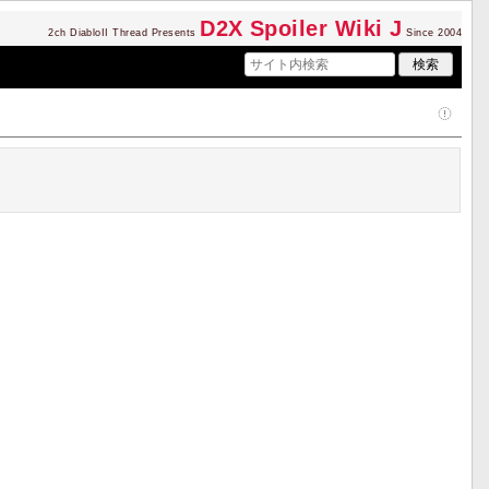
D2
X Spoiler Wiki J
2ch DiabloII Thread Presents
Since 2004