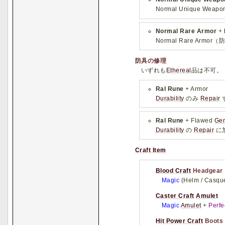
Normal Unique Weap
Normal Rare Armor
+
Normal Rare Armo
防具の修理
いずれも
Ethereal
品は不可。
Ral Rune
+ Armor
Durability
のみ
Repair
Ral Rune
+ Flawed
Ge
Durability
の
Repair
に
Craft Item
Blood Craft
Headgear
Magic
(Helm / Casque
Caster Craft
Amulet
Magic
Amulet
+
Perfe
Hit Power Craft
Boots