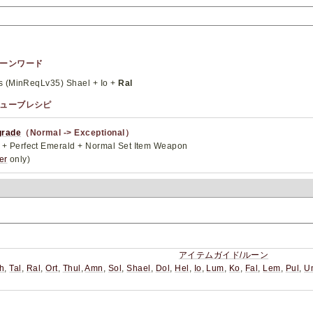
たルーンワード
 (MinReqLv35) Shael + Io +
Ral
たキューブレシピ
grade
（Normal -> Exceptional）
+ Perfect Emerald + Normal Set Item Weapon
er
only)
アイテムガイド/ルーン
th
,
Tal
,
Ral
,
Ort
,
Thul
,
Amn
,
Sol
,
Shael
,
Dol
,
Hel
,
Io
,
Lum
,
Ko
,
Fal
,
Lem
,
Pul
,
U