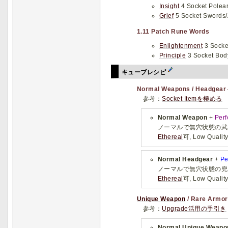
Insight
4 Socket Polea
Grief
5 Socket Swords/
1.11 Patch Rune Words
Enlightenment
3 Socke
Principle
3 Socket Bod
キューブレシピ
Normal Weapons / Headge
参考：
Socket Itemを極める
Normal Weapon
+
Perf
ノーマルで無穴状態の武
Ethereal
可, Low Qualit
Normal Headgear
+
Pe
ノーマルで無穴状態の兜
Ethereal
可, Low Qualit
Unique Weapon
/ Rare Armo
参考：
Upgrade活用の手引き
Normal Unique Weapo