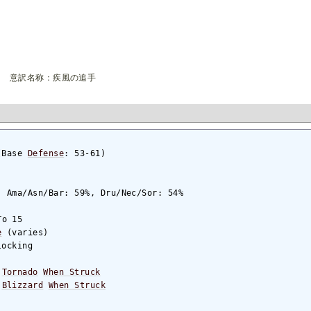
： 意訳名称：疾風の追手
(Base 
Defense
: 53-61)

o 15

e
 (varies)

ocking

 
Tornado
When Struck
 
Blizzard
When Struck