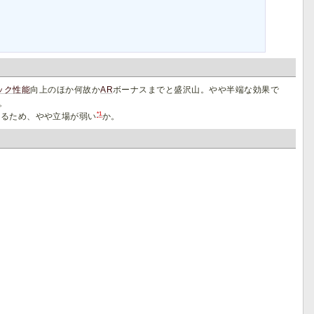
ック性能
向上のほか何故か
AR
ボーナスまでと盛沢山。やや半端な効果で
。
*1
するため、やや立場が弱い
か。