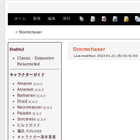
[
ホーム
|
新規
|
編集
|
添付
]
> Stormchaser
Stormchaser
Diablo2
Last-modified: 2013-01-21 (月) 00:51:00
Classic
・
Expansion
Resurrected
キャラクターガイド
Amazon
|
ビルド
Assassin
|
ビルド
Barbarian
|
ビルド
Druid
|
ビルド
Necromancer
|
ビルド
Paladin
|
ビルド
Sorceress
|
ビルド
ビルドガイド
傭兵
Act
|
1
|
2
|
3
|
5
キャラクター基本要素