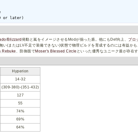


9 or later)
ado
/
Blizzard
発動と嵐をイメージさせるModが揃った盾。他にもDef向上、
ブロ
無い(またはLV不足で装備できない)状態で物理ビルドを育成するのには有益かも
s Rebuke
、防御面で
Moser's Blessed Circle
といった優秀なユニーク盾が存在
Hyperion
14-32
(309-380)-(351-432)
127
55
74%
69%
64%