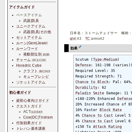
アイテムガイド
ベースアイテム
武器
|
防具
ユニークアイテム
武器
|
防具
|
その他
日本名：ストームチェイサー 略称
セットアイテム
qlvl
:43
TC
:armo42
ルーン
|
Gem
|
Jewel
効果
ルーンワード
発動部位別
|
武
|
防
Scutum (
Type:Medium
チャーム
|
SC
|
LC
|
GC
Defense
: 161-198 (varies)
Horadric Cube
Required Level: 35

クラフト
|
B
|
C
|
H
|
S
キューブレシピ
Chance to Block
ソケットアイテム
Durability
初心者ガイド
Paladin
Smite
 Damage: 11 T
+160-220% Enhanced 
Defens
超初心者向けガイド
20% Increased Chance of Bl
クエストガイド
10% Faster 
Block Rate
ACT
|
1
|
2
|
3
|
4
|
5
4% 
Chance to Cast
 Level 5
Cow
|
DC
|
Tristram
4% 
Chance to Cast
 Level 6
付加効果ガイド
+150 To 
Attack Rating
トレハン基本講座