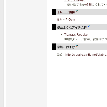
使い捨てるか
A3爺
にくれてや
トレード価値
撒き
～
P-Gem
似たようなアイテム群
Tiamat's Rebuke
3属性ダメージ付与、被弾時にス
余談、おまけ
公式：
http://classic.battle.net/diab