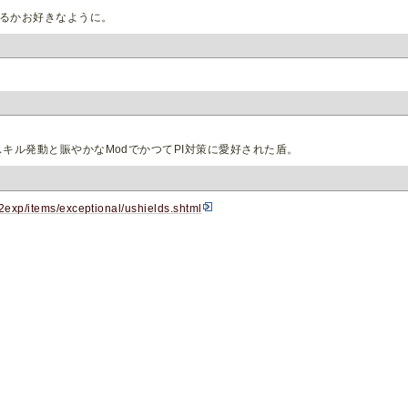
るかお好きなように。
キル発動と賑やかなModでかつてPI対策に愛好された盾。
lo2exp/items/exceptional/ushields.shtml