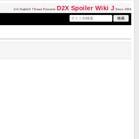
D2
X Spoiler Wiki J
2ch DiabloII Thread Presents
Since 2004