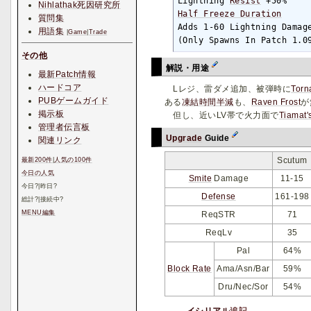
Lightning 
Resist
Nihlathak死因研究所
Half Freeze Duration
質問集
Adds 1-60 Lightning Damage
用語集
|
Game
|
Trade
(Only Spawns In Patch 1.0
その他
解説・用途
最新Patch情報
ハードコア
Lレジ、雷ダメ追加、被弾時に
Torn
PUBゲームガイド
ある
凍結時間半減
も、
Raven Frost
が
掲示板
但し、近いLV帯で火力面で
Tiamat'
管理者伝言板
Upgrade
Guide
関連リンク
Scutum
最新200件
|
人気の100件
今日の人気
Smite
Damage
11-15
今日
?
|昨日
?
Defense
161-198
総計
?
|接続中
?
MENU編集
ReqSTR
71
ReqLv
35
Pal
64%
Block Rate
Ama/Asn/Bar
59%
Dru/Nec/Sor
54%
イシリアル
追記