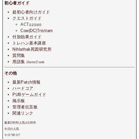
初心者ガイド
超初心者向けガイド
クエストガイド
ACT
|
1
|
2
|
3
|
4
|
5
Cow
|
DC
|
Tristram
付加効果ガイド
トレハン基本講座
Nihlathak死因研究所
質問集
用語集
|
Game
|
Trade
その他
最新Patch情報
ハードコア
PUBゲームガイド
掲示板
管理者伝言板
関連リンク
最新200件
|
人気の100件
今日の人気
今日
?
|昨日
?