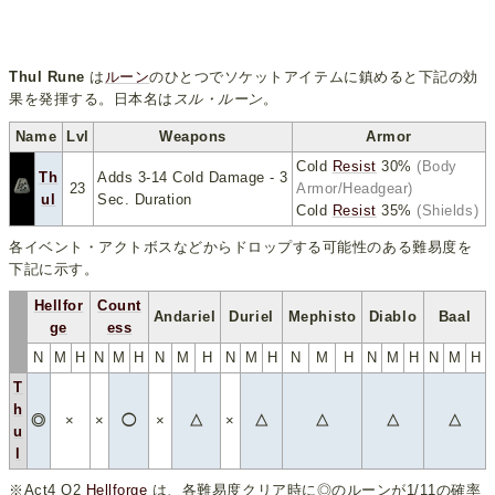
Thul Rune
は
ルーン
のひとつでソケットアイテムに鎮めると下記の効
果を発揮する。日本名は
スル・ルーン
。
Name
Lvl
Weapons
Armor
Cold
Resist
30%
(Body
Th
Adds 3-14 Cold Damage - 3
23
Armor/Headgear)
ul
Sec. Duration
Cold
Resist
35%
(Shields)
各イベント・アクトボスなどからドロップする可能性のある難易度を
下記に示す。
Hellfor
Count
Andariel
Duriel
Mephisto
Diablo
Baal
ge
ess
N
M
H
N
M
H
N
M
H
N
M
H
N
M
H
N
M
H
N
M
H
T
h
◎
×
×
◯
×
△
×
△
△
△
△
u
l
※Act4 Q2
Hellforge
は、各難易度クリア時に◎のルーンが1/11の確率