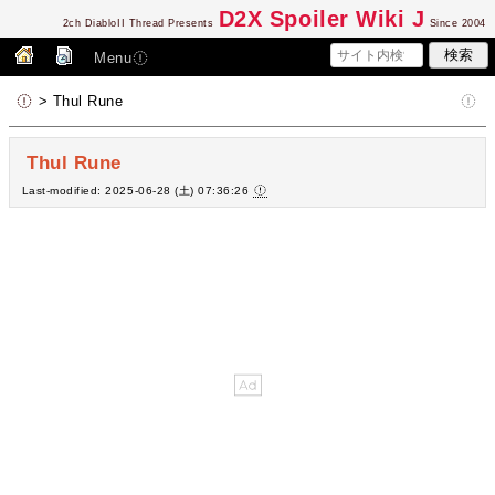
D2
X Spoiler Wiki J
2ch DiabloII Thread Presents
Since 2004
Menu
> Thul Rune
Thul Rune
Last-modified: 2025-06-28 (土) 07:36:26