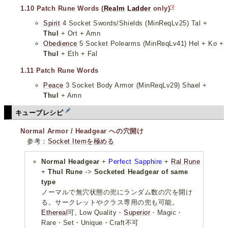
*2
1.10 Patch Rune Words (
Realm
Ladder
only)
Spirit
4 Socket Swords/Shields (MinReqLv25) Tal +
Thul
+ Ort + Amn
Obedience
5 Socket Polearms (MinReqLv41) Hel + Ko +
Thul
+ Eth + Fal
1.11 Patch Rune Words
Peace
3 Socket Body Armor (MinReqLv29) Shael +
Thul
+ Amn
キューブレシピ
Normal Armor / Headgear への穴開け
参考：
Socket Itemを極める
Normal Headgear
+
Perfect Sapphire
+
Ral Rune
+
Thul Rune
->
Socketed Headgear of same
type
ノーマルで無穴状態の兜にランダム数の穴を開け
る。サークレットやクラス専用の兜も可能。
Ethereal
可, Low Quality・
Superior
・Magic・
Rare・Set・Unique・Craft不可