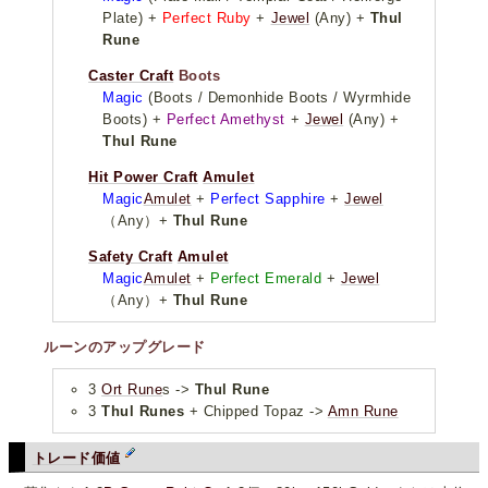
Plate) +
Perfect Ruby
+
Jewel
(Any) +
Thul
Rune
Caster Craft
Boots
Magic
(Boots / Demonhide Boots / Wyrmhide
Boots) +
Perfect Amethyst
+
Jewel
(Any) +
Thul Rune
Hit Power Craft
Amulet
Magic
Amulet
+
Perfect Sapphire
+
Jewel
（Any）+
Thul Rune
Safety Craft
Amulet
Magic
Amulet
+
Perfect Emerald
+
Jewel
（Any）+
Thul Rune
ルーンのアップグレード
3
Ort Rune
s ->
Thul Rune
3
Thul Runes
+ Chipped Topaz ->
Amn Rune
トレード価値