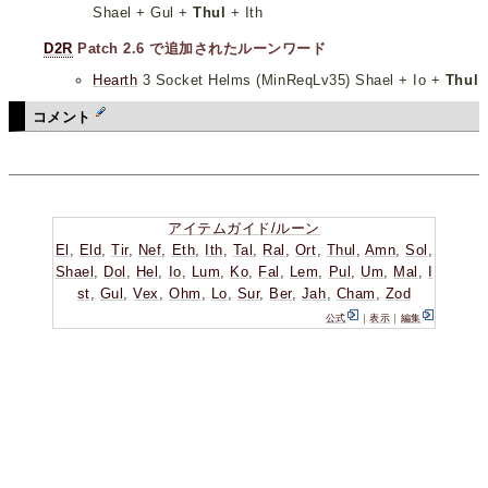
Shael + Gul +
Thul
+ Ith
D2R
Patch 2.6 で追加されたルーンワード
Hearth
3 Socket Helms (MinReqLv35) Shael + Io +
Thul
コメント
アイテムガイド/ルーン
El
,
Eld
,
Tir
,
Nef
,
Eth
,
Ith
,
Tal
,
Ral
,
Ort
,
Thul
,
Amn
,
Sol
,
Shael
,
Dol
,
Hel
,
Io
,
Lum
,
Ko
,
Fal
,
Lem
,
Pul
,
Um
,
Mal
,
I
st
,
Gul
,
Vex
,
Ohm
,
Lo
,
Sur
,
Ber
,
Jah
,
Cham
,
Zod
公式
｜
表示
｜
編集