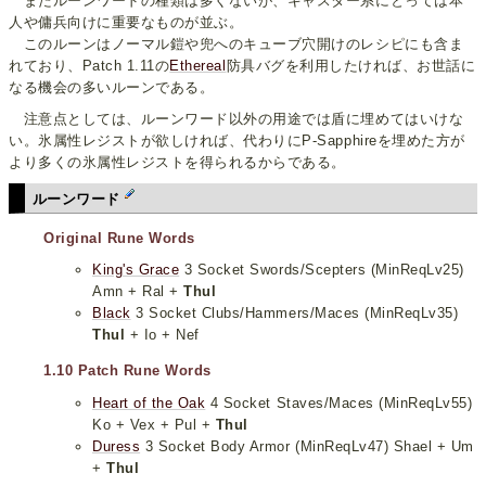
またルーンワードの種類は多くないが、キャスター系にとっては本
人や傭兵向けに重要なものが並ぶ。
このルーンはノーマル鎧や兜へのキューブ穴開けのレシピにも含ま
れており、Patch 1.11の
Ethereal
防具バグを利用したければ、お世話に
なる機会の多いルーンである。
注意点としては、ルーンワード以外の用途では盾に埋めてはいけな
い。氷属性レジストが欲しければ、代わりにP-Sapphireを埋めた方が
より多くの氷属性レジストを得られるからである。
ルーンワード
Original Rune Words
King's Grace
3 Socket Swords/Scepters (MinReqLv25)
Amn + Ral +
Thul
Black
3 Socket Clubs/Hammers/Maces (MinReqLv35)
Thul
+ Io + Nef
1.10 Patch Rune Words
Heart of the Oak
4 Socket Staves/Maces (MinReqLv55)
Ko + Vex + Pul +
Thul
Duress
3 Socket Body Armor (MinReqLv47) Shael + Um
+
Thul