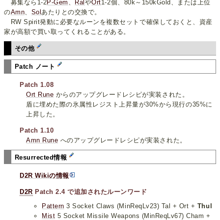
募集なら1-2
P-Gem
、
Ral
や
Ort
1-2個、80k～150kGold、または上位
の
Amn
、
Sol
あたりとの交換で。
RW Spirit発動に必要なルーンを複数セットで確保しておくと、資産
家が高額で買い取ってくれることがある。
その他
Patch ノート
Patch 1.08
Ort Rune
からのアップグレードレシピが実装された。
盾に埋めた際の氷属性レジスト上昇量が30%から現行の35%に
上昇した。
Patch 1.10
Amn Rune
へのアップグレードレシピが実装された。
Resurrected情報
D2R Wikiの情報
D2R
Patch 2.4 で追加されたルーンワード
Pattern
3 Socket Claws (MinReqLv23) Tal + Ort +
Thul
Mist
5 Socket Missile Weapons (MinReqLv67) Cham +