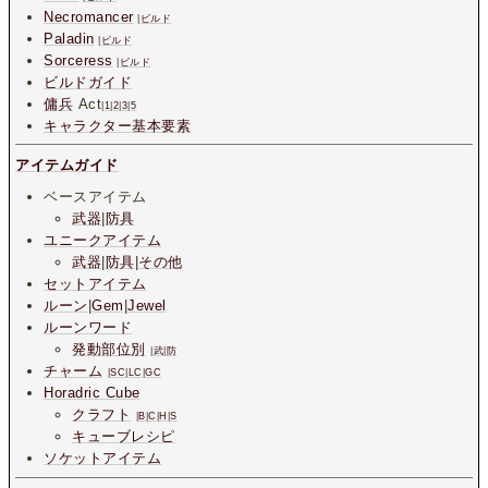
Necromancer
|
ビルド
Paladin
|
ビルド
Sorceress
|
ビルド
ビルドガイド
傭兵
Act
|
1
|
2
|
3
|
5
キャラクター基本要素
アイテムガイド
ベースアイテム
武器
|
防具
ユニークアイテム
武器
|
防具
|
その他
セットアイテム
ルーン
|
Gem
|
Jewel
ルーンワード
発動部位別
|
武
|
防
チャーム
|
SC
|
LC
|
GC
Horadric Cube
クラフト
|
B
|
C
|
H
|
S
キューブレシピ
ソケットアイテム