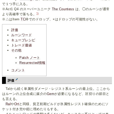
で１つ手に入る。
※Act1 Q4 のスーパーユニーク
The Countess
は、◯のルーンが通常
*1
より高確率で落ちる。
※△はItem
TC
枠でのドロップ、×はドロップの可能性がない。
評価
ルーンワード
キューブレシピ
トレード価値
その他
Patch ノート
Resurrected情報
コメント
評価
Talから続く単属性ダメージ・レジスト系ルーンの最上位。ここから
はルーンの上位合成に媒介の
Gem
が必要になるなど、区切りの節目と
も言える。
Ral
や
Ort
と同様、貧乏初期ビルドが氷属性レジスト確保のためにソ
ケット付き兜や鎧に埋めたりもする。