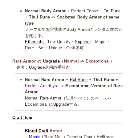
Normal Body Armor
+ Perfect Topaz +
Tal Rune
+
Thul Rune
->
Socketed Body Armor of same
type
ノーマルで無穴状態のBody Armorにランダム数の穴
を開ける。
Ethereal
可, Low Quality・
Superior
・Magic・
Rare・Set・Unique・Craft不可
Rare Armor の
Upgrade
（Normal -> Exceptional）
参考：
Upgrade活用の手引き
Normal Rare Armor
+
Ral Rune
+
Thul Rune
+
Perfect Amethyst
->
Exceptional Version of Rare
Armor
Normal Rare Armor（防具すべて）のベースを
Exceptional に
Upgrade
する。
Craft Item
Blood Craft
Armor
Magic
(Plate Mail / Templar Coat / Hellforge