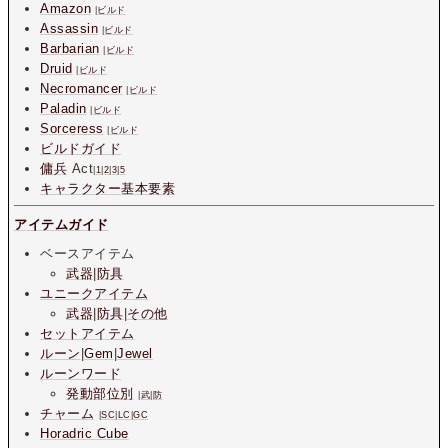
Amazon
|
ビルド
Assassin
|
ビルド
Barbarian
|
ビルド
Druid
|
ビルド
Necromancer
|
ビルド
Paladin
|
ビルド
Sorceress
|
ビルド
ビルドガイド
傭兵
Act
|
1
|
2
|
3
|
5
キャラクター基本要素
アイテムガイド
ベースアイテム
武器
|
防具
ユニークアイテム
武器
|
防具
|
その他
セットアイテム
ルーン
|
Gem
|
Jewel
ルーンワード
発動部位別
|
武
|
防
チャーム
|
SC
|
LC
|
GC
Horadric Cube