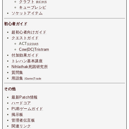
クラフト
|
B
|
C
|
H
|
S
キューブレシピ
ソケットアイテム
初心者ガイド
超初心者向けガイド
クエストガイド
ACT
|
1
|
2
|
3
|
4
|
5
Cow
|
DC
|
Tristram
付加効果ガイド
トレハン基本講座
Nihlathak死因研究所
質問集
用語集
|
Game
|
Trade
その他
最新Patch情報
ハードコア
PUBゲームガイド
掲示板
管理者伝言板
関連リンク