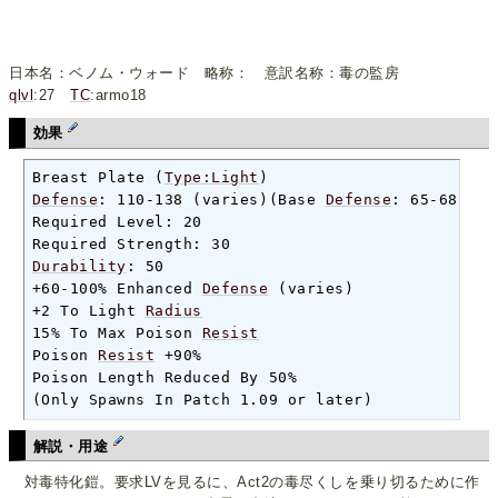
日本名：ベノム・ウォード 略称： 意訳名称：毒の監房
qlvl
:27
TC
:armo18
効果
Breast Plate (
Type:Light
Defense
: 110-138 (varies)(Base 
Defense
: 65-68)

Required Level: 20

Durability
: 50

+60-100% Enhanced 
Defense
 (varies)

+2 To Light 
Radius
15% To Max Poison 
Resist
Poison 
Resist
 +90%

Poison Length Reduced By 50%

(Only Spawns In Patch 1.09 or later)
解説・用途
対毒特化鎧。要求LVを見るに、Act2の毒尽くしを乗り切るために作