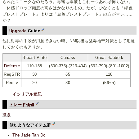
られたユニークなのだろう。毒霧も毒液もこれ一つあれば怖くない。
体感ドロップ頻度の高さはかなりのもの。だが、少なくとも「緑色
ブレストプレート」よりは「金色ブレストプレート」の方がマシ……
か？
Upgrade
Guide
他に対毒の手段が用意できない時、NM以後も猛毒地帯対策として用意
しておくのもアリか。
Breast Plate
Cuirass
Great Hauberk
Defense
110-138
(300-376)-(323-404)
(632-790)-(801-1002)
ReqSTR
30
65
118
ReqLv
20
30
(56+n)
イシリアル
追記
トレード価値
撒き
似たようなアイテム群
The Jade Tan Do