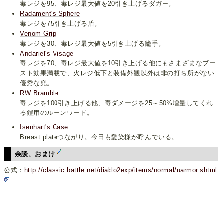
毒レジを95、毒レジ最大値を20引き上げるダガー。
Radament's Sphere
毒レジを75引き上げる盾。
Venom Grip
毒レジを30、毒レジ最大値を5引き上げる籠手。
Andariel's Visage
毒レジを70、毒レジ最大値を10引き上げる他にもさまざまなブー
スト効果満載で、火レジ低下と装備外観以外は非の打ち所がない
優秀な兜。
RW Bramble
毒レジを100引き上げる他、毒ダメージを25～50%増量してくれ
る鎧用のルーンワード。
Isenhart's Case
Breast plateつながり。今日も愛染様が呼んでいる。
余談、おまけ
公式：
http://classic.battle.net/diablo2exp/items/normal/uarmor.shtml