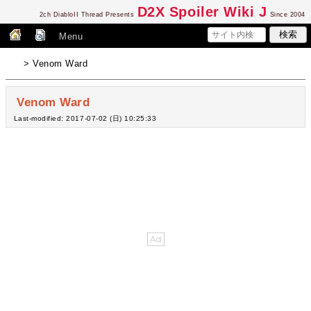
D2
X Spoiler Wiki J
2ch DiabloII Thread Presents
Since 2004
Menu
> Venom Ward
Venom Ward
Last-modified: 2017-07-02 (日) 10:25:33