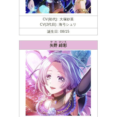
CV(初代): 大塚紗英
CV(2代目): 海弓シュリ
誕生日: 08/15
やの
ひいろ
矢野
緋彩