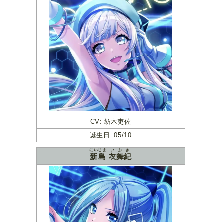
CV: 紡木吏佐
誕生日: 05/10
にいじま
いぶき
新島
衣舞紀