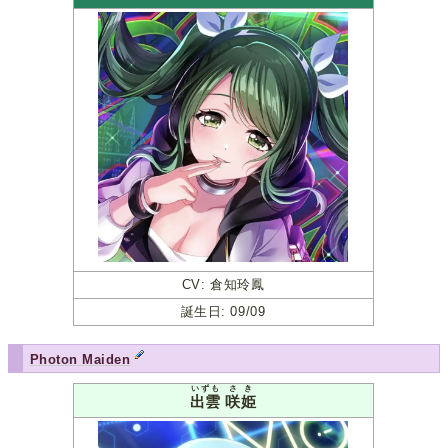
CV: 倉知玲鳳
誕生日: 09/09
Photon Maiden
いずも
さき
出雲
咲姫