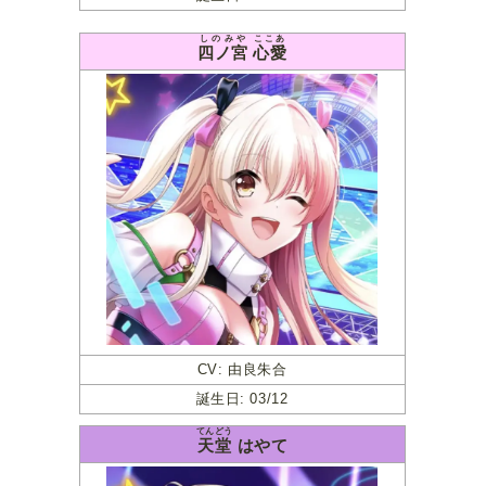
しのみや
ここあ
四ノ宮
心愛
CV: 由良朱合
誕生日: 03/12
てんどう
天堂
はやて