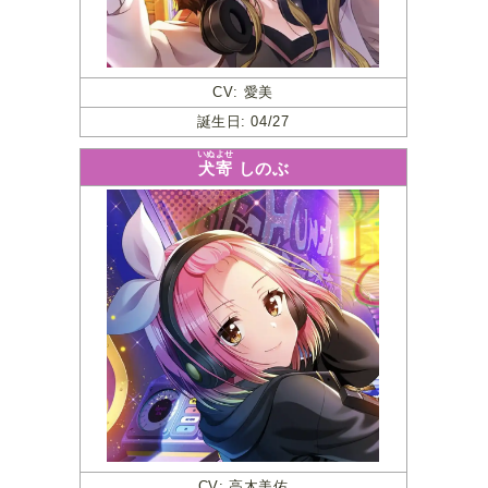
CV: 愛美
誕生日: 04/27
いぬよせ
犬寄
しのぶ
CV: 高木美佑