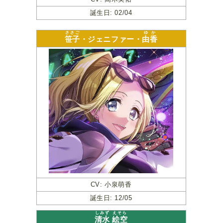
誕生日: 02/04
ささご
ゆか
笹子
・ジェニファー・
由香
CV: 小泉萌香
誕生日: 12/05
しみず
えそら
清水
絵空