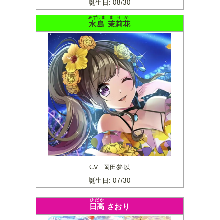
誕生日: 08/30
みずしま
まりか
水島
茉莉花
CV: 岡田夢以
誕生日: 07/30
ひだか
日高
さおり