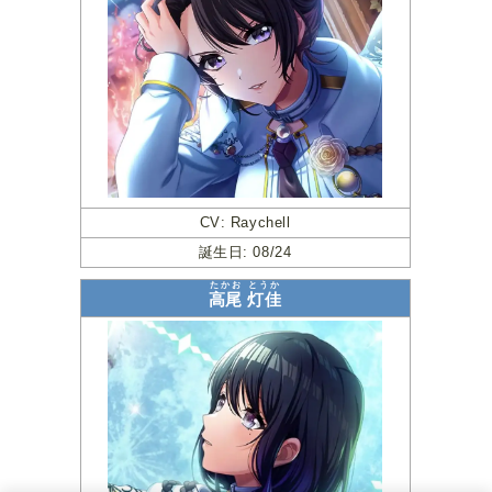
CV: Raychell
誕生日: 08/24
たかお
とうか
高尾
灯佳