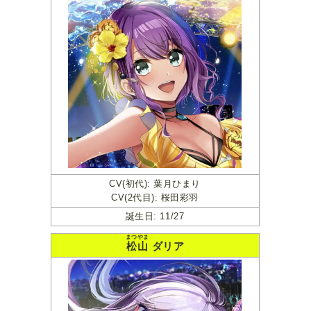
CV(初代): 葉月ひまり
CV(2代目): 桜田彩羽
誕生日: 11/27
まつやま
松山
ダリア