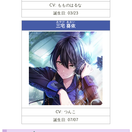
CV: もものはるな
誕生日: 03/23
みやけ
あおい
三宅
葵依
CV: つんこ
誕生日: 07/07