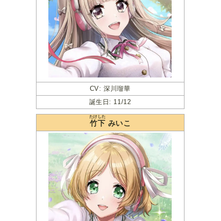
CV: 深川瑠華
誕生日: 11/12
たけした
竹下
みいこ