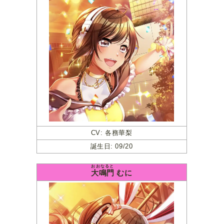
CV: 各務華梨
誕生日: 09/20
おおなると
大鳴門
むに