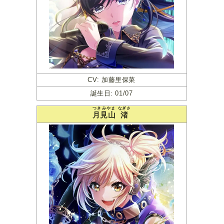
CV: 加藤里保菜
誕生日: 01/07
つきみやま
なぎさ
月見山
渚