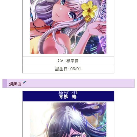
CV: 根岸愛
誕生日: 06/01
燐舞曲
あおやぎ
つばき
青柳
椿