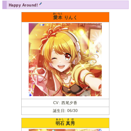
Happy Around!
あいもと
愛本
りんく
CV: 西尾夕香
誕生日: 06/30
あかし
まほ
明石
真秀