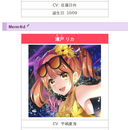
CV: 佐藤日向
誕生日: 10/09
Merm4id
せと
瀬戸
リカ
CV: 平嶋夏海