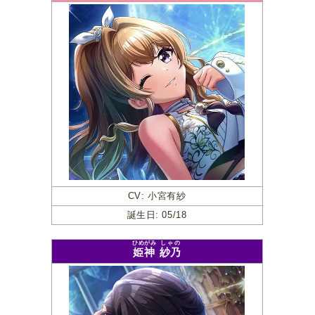
CV: 小宮有紗
誕生日: 05/18
ひめがみ
しゃの
姫神
紗乃