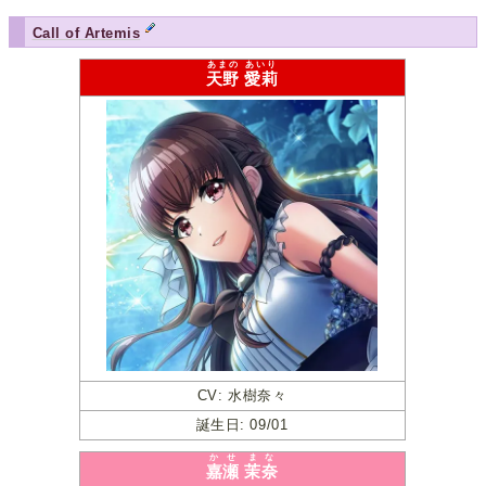
Call of Artemis
あまの
あいり
天野
愛莉
CV: 水樹奈々
誕生日: 09/01
かせ
まな
嘉瀬
茉奈