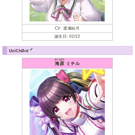
CV: 渡瀬結月
誕生日: 02/22
UniChØrd
かいばら
海原
ミチル