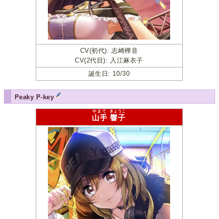
CV(初代): 志崎樺音
CV(2代目): 入江麻衣子
誕生日: 10/30
Peaky P-key
やまて
きょうこ
山手
響子