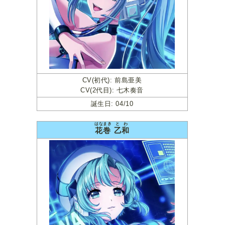
CV(初代): 前島亜美
CV(2代目): 七木奏音
誕生日: 04/10
はなまき
とわ
花巻
乙和