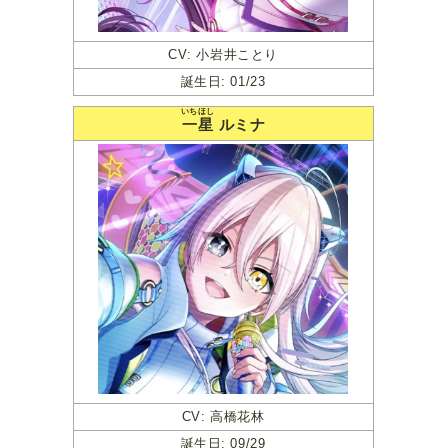
CV: 小岩井ことり
誕生日: 01/23
いちほし
一星
ルミナ
CV: 高橋花林
誕生日: 09/29