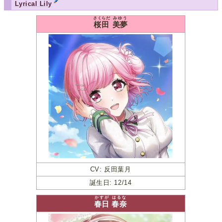
Lyrical Lily
さくらだ
みゆう
桜田
美夢
CV: 反田葉月
誕生日: 12/14
かすが
はるな
春日
春奈