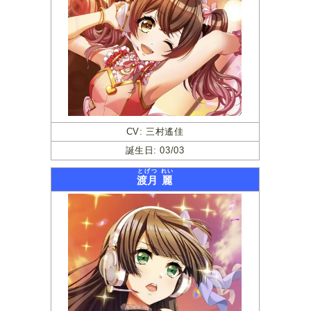
CV: 三村遙佳
誕生日: 03/03
とげつ
れい
渡月
麗