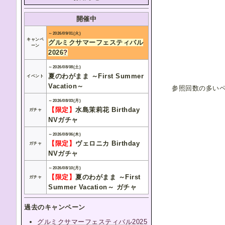
開催中
～2026/09/01(火)
キャンペ
グルミクサマーフェスティバル
ーン
2026
?
～2026/08/08(土)
夏のわがまま ～First Summer
イベント
Vacation～
参照回数の多いペ
～2026/08/03(月)
【限定】
水島茉莉花 Birthday
ガチャ
NVガチャ
～2026/08/06(木)
【限定】
ヴェロニカ Birthday
ガチャ
NVガチャ
～2026/08/10(月)
【限定】
夏のわがまま ～First
ガチャ
Summer Vacation～ ガチャ
過去のキャンペーン
グルミクサマーフェスティバル2025