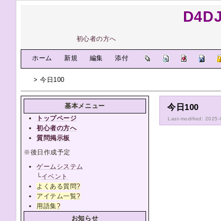
D4D
初心者の方へ
[
ホーム
|
新規
|
編集
|
添付
]
> 今日100
基本メニュー
今日100
トップページ
Last-modified: 2025
初心者の方へ
質問掲示板
※後日作成予定
ゲームシステム
└
イベント
よくある質問
?
アイテム一覧
?
用語集
?
お知らせ