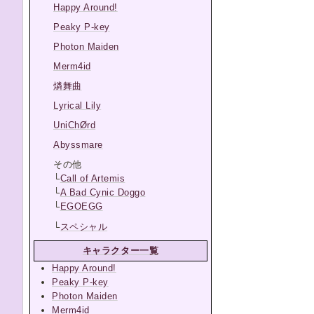
Happy Around!
Peaky P-key
Photon Maiden
Merm4id
燐舞曲
Lyrical Lily
UniChØrd
Abyssmare
その他
└
Call of Artemis
└
A Bad Cynic Doggo
└
EGOEGG
└
スペシャル
キャラクター一覧
Happy Around!
Peaky P-key
Photon Maiden
Merm4id