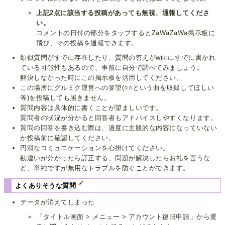
上記2点に該当する投稿があっても無視、通報してくださ
い。
コメントの日付の部分をタップするとZaWaZaWa掲示板に
飛び、その投稿を通報できます。
類似質問がすでに存在したり、質問の答えがwikiにすでに書かれ
ている可能性もあるので、事前に自分で調べてみましょう。
解決しなかった時にこの掲示板を活用してください。
この場所にグルミク運営への要望(○○という曲を収録してほしい
等)を投稿しても届きません。
質問内容は具体的に書くことが望ましいです。
質問者の状況が分かると回答者もアドバイスしやすくなります。
質問の回答を書き込む際は、過度に主観的な内容になっていない
か投稿前に確認してください。
円滑なコミュニケーションを心掛けてください。
勘違いが分かったら訂正する、問題が解決したらお礼を言うな
ど、単純ですが無用なトラブルを防ぐことができます。
よくありそうな質問
データが消えてしまった
「タイトル画面 > メニュー > アカウント復旧申請」から運