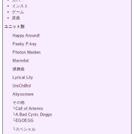
インスト
ゲーム
原曲
ユニット別
Happy Around!
Peaky P-key
Photon Maiden
Merm4id
燐舞曲
Lyrical Lily
UniChØrd
Abyssmare
その他
└
Call of Artemis
└
A Bad Cynic Doggo
└
EGOEGG
└
スペシャル