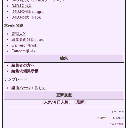
D4DJ公式YouTubeチャンネル
D4DJ公式X
D4DJ公式Instagram
D4DJ公式TikTok
本wiki関連
管理人X
編集者向けDiscord
Gamerch版wiki
Fandom版wiki
編集
編集者の方へ
編集依頼掲示板
テンプレート
楽曲ページ
/
作り方
更新履歴
〔
人気
/
今日人気
〕〔
最新
〕
T.
?
Y.
?
NOW.
?
TOTAL.
?
メニュー編集