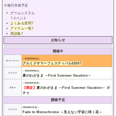
※後日作成予定
ゲームシステム
└
イベント
よくある質問
?
アイテム一覧
?
用語集
?
お知らせ
開催中
～2026/09/01(火)
キャンペーン
グルミクサマーフェスティバル2026
?
～2026/08/08(土)
イベント
夏のわがまま ～First Summer Vacation～
～2026/08/10(月)
【限定】
夏のわがまま ～First Summer Vacation～ ガ
ガチャ
チャ
開催予定
2026/08/10(月)～
イベント
Fade to Monochrome ～見えない宇宙に咲く花～