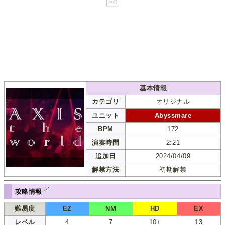
基本情報
カテゴリ
オリジナル
ユニット
Abyssmare
BPM
172
演奏時間
2:21
追加日
2024/04/09
解禁方法
初期解禁
攻略情報
難易度
EZ
NM
HD
EX
レベル
4
7
10+
13