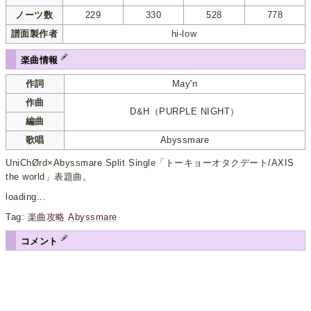
ノーツ数
229
330
528
778
譜面製作者
hi-low
楽曲情報
作詞
May'n
作曲
D&H（PURPLE NIGHT）
編曲
歌唱
Abyssmare
UniChØrd×Abyssmare Split Single「トーキョーオタクデート/AXIS
the world」表題曲。
loading...
Tag:
楽曲攻略
Abyssmare
コメント