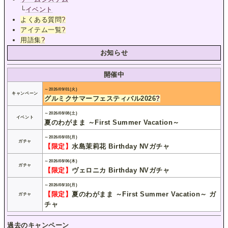
└
イベント
よくある質問
?
アイテム一覧
?
用語集
?
お知らせ
開催中
～2026/09/01(火)
キャンペーン
グルミクサマーフェスティバル2026
?
～2026/08/08(土)
イベント
夏のわがまま ～First Summer Vacation～
～2026/08/03(月)
ガチャ
【限定】
水島茉莉花 Birthday NVガチャ
～2026/08/06(木)
ガチャ
【限定】
ヴェロニカ Birthday NVガチャ
～2026/08/10(月)
【限定】
夏のわがまま ～First Summer Vacation～ ガ
ガチャ
チャ
過去のキャンペーン