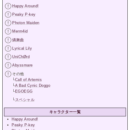
Happy Around!
Peaky P-key
Photon Maiden
Merm4id
燐舞曲
Lyrical Lily
UniChØrd
Abyssmare
その他
└
Call of Artemis
└
A Bad Cynic Doggo
└
EGOEGG
└
スペシャル
キャラクター一覧
Happy Around!
Peaky P-key