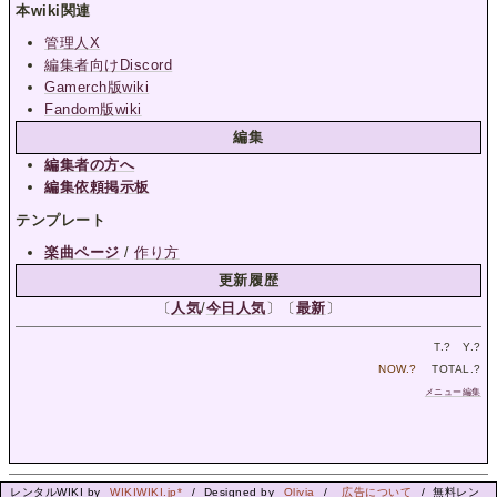
本wiki関連
管理人X
編集者向けDiscord
Gamerch版wiki
Fandom版wiki
編集
編集者の方へ
編集依頼掲示板
テンプレート
楽曲ページ
/
作り方
更新履歴
〔
人気
/
今日人気
〕〔
最新
〕
T.
?
Y.
?
NOW.
?
TOTAL.
?
メニュー編集
レンタルWIKI by
WIKIWIKI.jp*
/ Designed by
Olivia
/
広告について
/ 無料レン