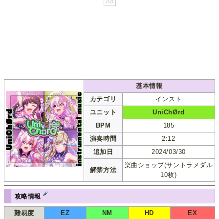
基本情報
カテゴリ
インスト
ユニット
UniChØrd
BPM
185
演奏時間
2:12
追加日
2024/03/30
楽曲ショップ(サントラメダル
解禁方法
10枚)
攻略情報
難易度
EZ
NM
HD
EX