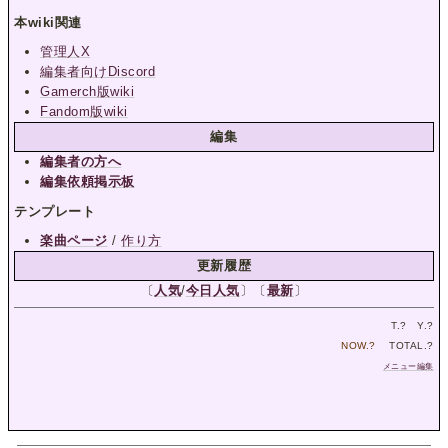
本wiki関連
管理人X
編集者向けDiscord
Gamerch版wiki
Fandom版wiki
編集
編集者の方へ
編集依頼掲示板
テンプレート
楽曲ページ
/
作り方
更新履歴
〔
人気
/
今日人気
〕〔
最新
〕
T.
?
Y.
?
NOW.
?
TOTAL.
?
メニュー編集