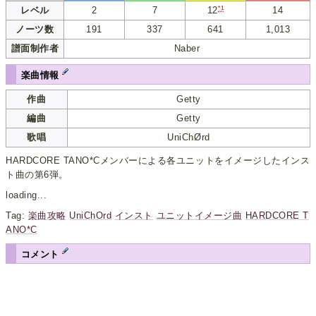
*1
レベル
2
7
14
12
ノーツ数
191
337
641
1,013
譜面制作者
Naber
楽曲情報
作曲
Getty
編曲
Getty
歌唱
UniChØrd
HARDCORE TANO*Cメンバーによる各ユニットをイメージしたインス
ト曲の第6弾。
loading...
Tag:
楽曲攻略
UniChOrd
インスト
ユニットイメージ曲
HARDCORE T
ANO*C
コメント