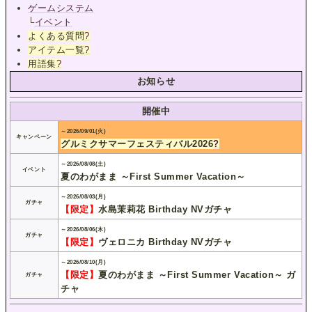
ゲームシステム
└
イベント
よくある質問
?
アイテム一覧
?
用語集
?
お知らせ
開催中
～2026/09/01(火)
キャンペーン
グルミクサマーフェスティバル2026
?
～2026/08/08(土)
イベント
夏のわがまま ～First Summer Vacation～
～2026/08/03(月)
ガチャ
【限定】
水島茉莉花 Birthday NVガチャ
～2026/08/06(木)
ガチャ
【限定】
ヴェロニカ Birthday NVガチャ
～2026/08/10(月)
【限定】
夏のわがまま ～First Summer Vacation～ ガ
ガチャ
チャ