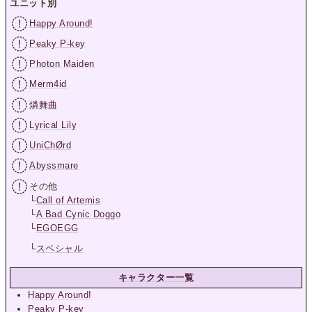
ユニット別
Happy Around!
Peaky P-key
Photon Maiden
Merm4id
燐舞曲
Lyrical Lily
UniChØrd
Abyssmare
その他
└
Call of Artemis
└
A Bad Cynic Doggo
└
EGOEGG
└
スペシャル
キャラクター一覧
Happy Around!
Peaky P-key