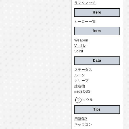
ランクマッチ
Hero
ヒーロー一覧
Item
Weapon
Vitality
Spirit
Data
ステータス
ルーン
クリープ
建造物
midBOSS
ソウル
Tips
用語集
?
キャラコン