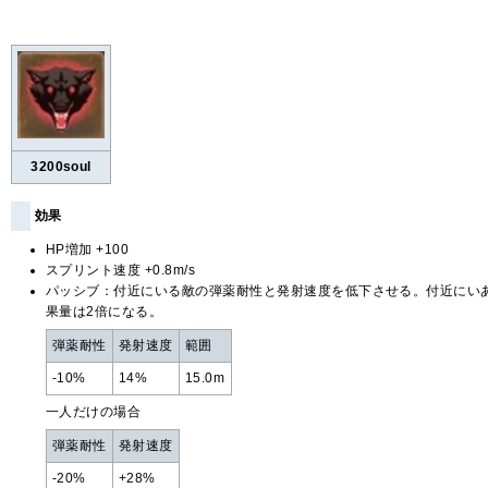
3200soul
効果
HP増加 +100
スプリント速度 +0.8m/s
パッシブ：付近にいる敵の弾薬耐性と発射速度を低下させる。付近にい
果量は2倍になる。
弾薬耐性
発射速度
範囲
-10%
14%
15.0m
一人だけの場合
弾薬耐性
発射速度
-20%
+28%