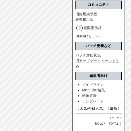
コミュニティ
招待用掲示板
雑談掲示板
質問掲示板
Discordサーバー
パッチ更新など
パッチ対応状況
旧アップデートページまと
め
編集者向け
ガイドライン
MenuBar編集
画像置場
テンプレート
〔
人気
/
今日人気
〕〔
最新
〕
T.
?
Y.
?
NOW.
?
TOTAL.
?