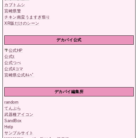
カブトムシ
宮崎県警
チキン南蛮うますぎ祭り
XR版だけのシーン
デカパイ公式
🌴
公式HP
公式ﾋ
公式つべ
公式4コマ
宮崎県公式ﾎﾑﾍﾟ
デカパイ編集所
random
てんぷら
武器種アイコン
SandBox
Help
サンプルサイト