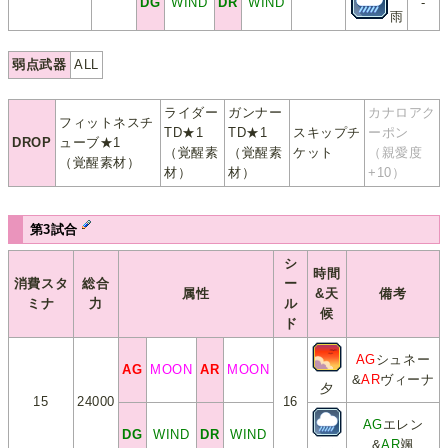
DG
WIND
DR
WIND
-
雨
弱点武器
ALL
ライダー
ガンナー
カナロアク
フィットネスチ
TD★1
TD★1
スキップチ
ーポン
DROP
ューブ★1
（覚醒素
（覚醒素
ケット
（親愛度
（覚醒素材）
材）
材）
+10）
第3試合
シ
時間
消費スタ
総合
ー
属性
&天
備考
ミナ
力
ル
候
ド
AG
シュネー
AG
MOON
AR
MOON
&
AR
ヴィーナ
夕
15
24000
16
AG
エレン
DG
WIND
DR
WIND
&
AR
颯