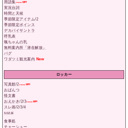
用語集
実況台詞
時間と天候
季節限定アイテム
/
2
季節限定ボインス
デカパイサントラ
呼乳表
颯ちゃんの乳
無料案内所「潜在解放」
バグ
ワダツミ観光案内
New
ロッカー
写真館
/
2
おぱんつ
怪文書
おえかき
/
2
/
3
スレ画
/
2
/
3
/
4
sozai
食事処
チャーシュー