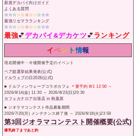
新規デカパイ向けガイド
よくある質問
☆
☆
☆
☆
☆
☆
☆
☆
☆
☆
☆
最強リセマラランキング
☆
☆
☆
☆
☆
☆
☆
☆
☆
☆
☆
最強
💕
デカパイ&デカケツ
💕
ランキング
イ
ベ
ン
ト
情
報
現在開催中・今後開催予定のイベント
ペア総選挙結果発表(公式)
ドルウェブの日2026(公式)
■ ドルフィンウェーブコラボカフェ
＊要予約 8/1 12:00 ～
2026/8/14(金) 11:30 ～ 2026/8/23(日)20:30
カフェカナロア出張店 in 秋葉原
■ ジオラマコンテスト作品募集期間
2026/7/20(月) メンテナンス終了後 ～ 2026/8/18(火)23:59
第3回ジオラマコンテスト開催概要(公式)
爆乳終了まであと約