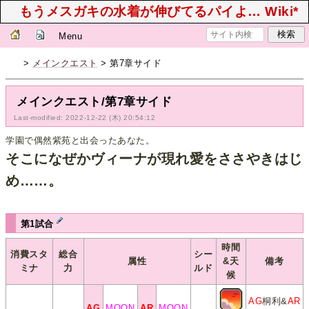
もうメスガキの水着が伸びてるパイよ… Wiki*
Menu
>
メインクエスト
> 第7章サイド
メインクエスト/第7章サイド
Last-modified: 2022-12-22 (木) 20:54:12
学園で偶然紫苑と出会ったあなた。
そこになぜかヴィーナが現れ愛をささやきはじ
め……。
第1試合
時間
消費スタ
総合
シー
属性
&天
備考
ミナ
力
ルド
候
AG
桐利&
AR
AG
MOON
AR
MOON