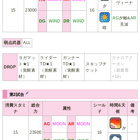
ヴィーナ
夕
15
23000
16
AG
夕離&
AR
DG
WIND
DR
WIND
見波
晴
弱点武器
ALL
ヨガマッ
ライダー
ガンナー
カナロアク
ト★1
TD★1
TD★1
スキップチ
ーポン
DROP
（覚醒素
（覚醒素
（覚醒素
ケット
（親愛度
材）
材）
材）
+10）
第2試合
消費スタミ
総合
シール
時間&天
備
属性
ナ
力
ド
候
考
AG
MOON
AR
MOON
-
夕
15
23500
16