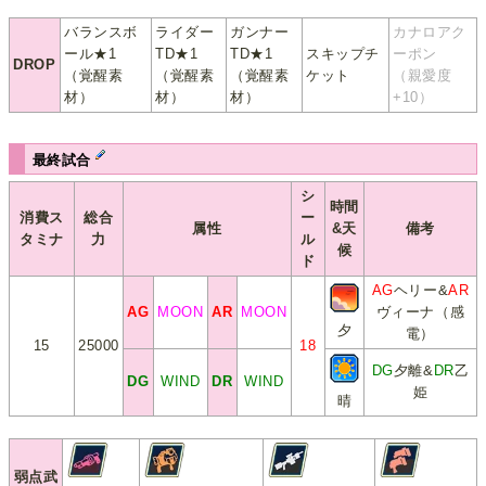
バランスボ
ライダー
ガンナー
カナロアク
ール★1
TD★1
TD★1
スキップチ
ーポン
DROP
（覚醒素
（覚醒素
（覚醒素
ケット
（親愛度
材）
材）
材）
+10）
最終試合
シ
時間
消費ス
総合
ー
属性
&天
備考
タミナ
力
ル
候
ド
AG
ヘリー&
AR
AG
MOON
AR
MOON
ヴィーナ（感
夕
電）
15
25000
18
DG
夕離&
DR
乙
DG
WIND
DR
WIND
姫
晴
弱点武