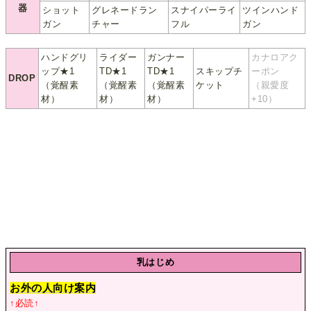
器
ショット
グレネードラン
スナイパーライ
ツインハンド
ガン
チャー
フル
ガン
ハンドグリ
ライダー
ガンナー
カナロアク
ップ★1
TD★1
TD★1
スキップチ
ーポン
DROP
（覚醒素
（覚醒素
（覚醒素
ケット
（親愛度
材）
材）
材）
+10）
乳はじめ
お外の人向け案内
↑必読↑