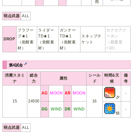
雨
弱点武器
ALL
フラフー
ライダー
ガンナー
カナロアク
プ★1
TD★1
TD★1
スキップチ
ーポン
DROP
（覚醒素
（覚醒素
（覚醒素
ケット
（親愛度
材）
材）
材）
+10）
第4試合
消費スタミ
総合
シール
時間&天
備
属性
ナ
力
ド
候
考
AG
MOON
AR
MOON
-
夕
15
24500
16
DG
WIND
DR
WIND
-
晴
弱点武器
ALL