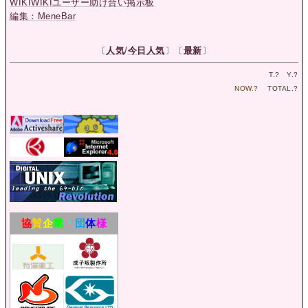
WIKIWIKIユーザー助け合い掲示板
編集：MeneBar
〔
人気
/
今日人気
〕〔
最新
〕
T.
?
Y.
?
NOW.
?
TOTAL.
?
協
賛
企
業
・
団
体
様