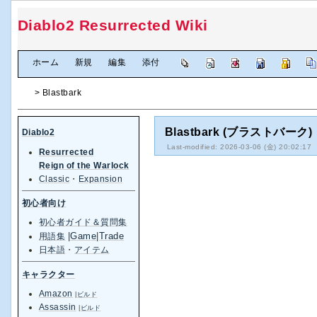
Diablo2 Resurrected Wiki
[
ホーム
|
新規
|
編集
|
添付
]
> Blastbark
Blastbark (ブラストバーク)
Diablo2
Last-modified: 2026-03-06 (金) 20:02:17
Resurrected
Reign of the Warlock
Classic
・
Expansion
初心者向け
初心者ガイド＆質問集
|
Game
|
Trade
用語集
日本語
・
アイテム
キャラクター
Amazon
|
ビルド
Assassin
|
ビルド