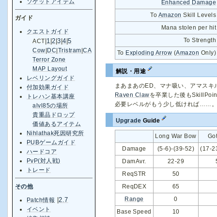
ソケットアイテム
Enhanced Damage
To
Amazon
Skill Levels
ガイド
Mana stolen per hit
クエストガイド
To Strength
|
1
|
2
|
3
|
4
|
5
ACT
Cow
|
DC
|
Tristram
|
CA
To
Exploding Arrow
(
Amazon
Only)
Terror Zone
MAP Layout
解説・用途
レベリングガイド
まあまあのED、マナ吸い、アマスキ
付加効果ガイド
Raven Claw
を卒業した後もSkillPo
トレハン基本講座
必要レベルがもう少し低ければ……
alvl85の場所
貴重品ドロップ
Upgrade
Guide
価値あるアイテム
Nihlathak死因研究所
Long War Bow
Go
PUBゲームガイド
Damage
(5-6)-(39-52)
(17-2
ハードコア
PvP(対人戦)
DamAvr.
22-29
トレード
ReqSTR
50
ReqDEX
65
その他
Range
0
|
2.7
Patch情報
イベント
Base Speed
10