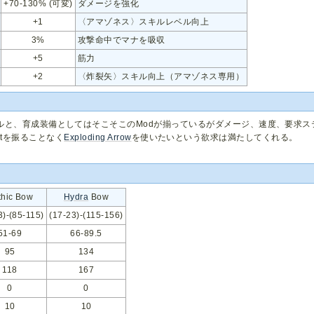
+70-130% (可変)
ダメージを強化
+1
〈アマゾネス〉スキルレベル向上
3%
攻撃命中でマナを吸収
+5
筋力
+2
〈炸裂矢〉スキル向上（アマゾネス専用）
ルと、育成装備としてはそこそこのModが揃っているがダメージ、速度、要求ス
intを振ることなく
Exploding Arrow
を使いたいという欲求は満たしてくれる。
。
thic Bow
Hydra
Bow
3)-(85-115)
(17-23)-(115-156)
51-69
66-89.5
95
134
118
167
0
0
10
10