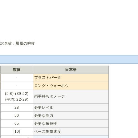
意訳名称：爆風の咆哮
数値
日本語
-
ブラストバーク
-
ロング・ウォーボウ
(5-6)-(39-52)
両手持ちダメージ
(平均: 22-29)
28
必要レベル
50
必要な筋力
65
必要な敏捷性
[10]
ベース攻撃速度