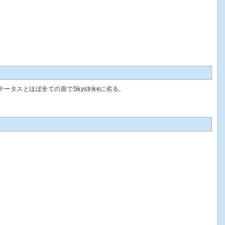
テータスとほぼ全ての面で
Skystrike
に劣る。