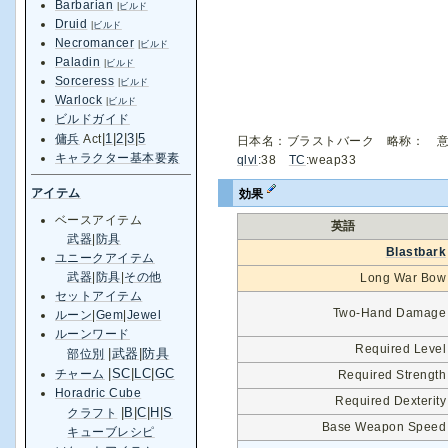
Barbarian
|
ビルド
Druid
|
ビルド
Necromancer
|
ビルド
Paladin
|
ビルド
Sorceress
|
ビルド
Warlock
|
ビルド
ビルドガイド
|
1
|
2
|
3
|
5
傭兵
Act
日本名：ブラストバーク 略称： 
キャラクター基本要素
qlvl
:38
TC
:weap33
アイテム
効果
ベースアイテム
英語
武器
|
防具
Blastbark
ユニークアイテム
武器
|
防具
|
その他
Long War Bow
セットアイテム
Two-Hand Damage
ルーン
|
Gem
|
Jewel
ルーンワード
Required Level
|
武器
|
防具
部位別
|
SC
|
LC
|
GC
チャーム
Required Strength
Horadric Cube
Required Dexterity
|
B
|
C
|
H
|
S
クラフト
Base Weapon Speed
キューブレシピ