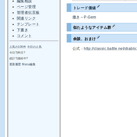
編集相談
ページ管理
トレード価値
管理者伝言板
撒き
～
P-Gem
関連リンク
テンプレート
似たようなアイテム群
下書き
コメント
余談、おまけ
人気の100件
今日の人気
公式：
http://classic.battle.net/dia
今日
?
|昨日
?
総計
?
|接続中
?
更新履歴
Menu編集